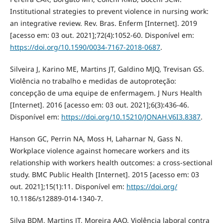
Institutional strategies to prevent violence in nursing work:
an integrative review. Rev. Bras. Enferm [Internet]. 2019
[acesso em: 03 out. 2021];72(4):1052-60. Disponível em:
https://doi.org/10.1590/0034-7167-2018-0687
.
Silveira J, Karino ME, Martins JT, Galdino MJQ, Trevisan GS.
Violência no trabalho e medidas de autoproteção:
concepção de uma equipe de enfermagem. J Nurs Health
[Internet]. 2016 [acesso em: 03 out. 2021];6(3):436-46.
Disponível em:
https://doi.org/10.15210/JONAH.V6I3.8387
.
Hanson GC, Perrin NA, Moss H, Laharnar N, Gass N.
Workplace violence against homecare workers and its
relationship with workers health outcomes: a cross-sectional
study. BMC Public Health [Internet]. 2015 [acesso em: 03
out. 2021];15(1):11. Disponível em:
https://doi.org/
10.1186/s12889-014-1340-7.
Silva BDM, Martins JT, Moreira AAO. Violência laboral contra