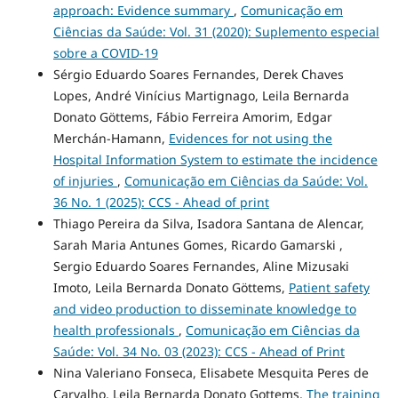
approach: Evidence summary
,
Comunicação em
Ciências da Saúde: Vol. 31 (2020): Suplemento especial
sobre a COVID-19
Sérgio Eduardo Soares Fernandes, Derek Chaves
Lopes, André Vinícius Martignago, Leila Bernarda
Donato Göttems, Fábio Ferreira Amorim, Edgar
Merchán-Hamann,
Evidences for not using the
Hospital Information System to estimate the incidence
of injuries
,
Comunicação em Ciências da Saúde: Vol.
36 No. 1 (2025): CCS - Ahead of print
Thiago Pereira da Silva, Isadora Santana de Alencar,
Sarah Maria Antunes Gomes, Ricardo Gamarski ,
Sergio Eduardo Soares Fernandes, Aline Mizusaki
Imoto, Leila Bernarda Donato Göttems,
Patient safety
and video production to disseminate knowledge to
health professionals
,
Comunicação em Ciências da
Saúde: Vol. 34 No. 03 (2023): CCS - Ahead of Print
Nina Valeriano Fonseca, Elisabete Mesquita Peres de
Carvalho, Leila Bernarda Donato Gottems,
The training