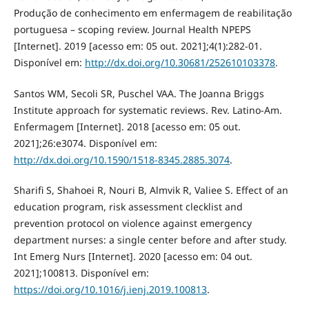
Produção de conhecimento em enfermagem de reabilitação
portuguesa – scoping review. Journal Health NPEPS
[Internet]. 2019 [acesso em: 05 out. 2021];4(1):282-01.
Disponível em:
http://dx.doi.org/10.30681/252610103378
.
Santos WM, Secoli SR, Puschel VAA. The Joanna Briggs
Institute approach for systematic reviews. Rev. Latino-Am.
Enfermagem [Internet]. 2018 [acesso em: 05 out.
2021];26:e3074. Disponível em:
http://dx.doi.org/10.1590/1518-8345.2885.3074
.
Sharifi S, Shahoei R, Nouri B, Almvik R, Valiee S. Effect of an
education program, risk assessment clecklist and
prevention protocol on violence against emergency
department nurses: a single center before and after study.
Int Emerg Nurs [Internet]. 2020 [acesso em: 04 out.
2021];100813. Disponível em:
https://doi.org/10.1016/j.ienj.2019.100813
.