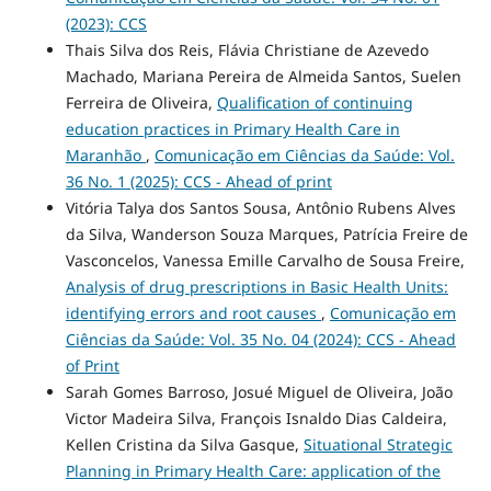
(2023): CCS
Thais Silva dos Reis, Flávia Christiane de Azevedo
Machado, Mariana Pereira de Almeida Santos, Suelen
Ferreira de Oliveira,
Qualification of continuing
education practices in Primary Health Care in
Maranhão
,
Comunicação em Ciências da Saúde: Vol.
36 No. 1 (2025): CCS - Ahead of print
Vitória Talya dos Santos Sousa, Antônio Rubens Alves
da Silva, Wanderson Souza Marques, Patrícia Freire de
Vasconcelos, Vanessa Emille Carvalho de Sousa Freire,
Analysis of drug prescriptions in Basic Health Units:
identifying errors and root causes
,
Comunicação em
Ciências da Saúde: Vol. 35 No. 04 (2024): CCS - Ahead
of Print
Sarah Gomes Barroso, Josué Miguel de Oliveira, João
Victor Madeira Silva, François Isnaldo Dias Caldeira,
Kellen Cristina da Silva Gasque,
Situational Strategic
Planning in Primary Health Care: application of the