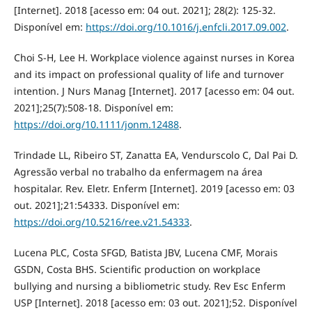
[Internet]. 2018 [acesso em: 04 out. 2021]; 28(2): 125-32.
Disponível em:
https://doi.org/10.1016/j.enfcli.2017.09.002
.
Choi S-H, Lee H. Workplace violence against nurses in Korea
and its impact on professional quality of life and turnover
intention. J Nurs Manag [Internet]. 2017 [acesso em: 04 out.
2021];25(7):508-18. Disponível em:
https://doi.org/10.1111/jonm.12488
.
Trindade LL, Ribeiro ST, Zanatta EA, Vendurscolo C, Dal Pai D.
Agressão verbal no trabalho da enfermagem na área
hospitalar. Rev. Eletr. Enferm [Internet]. 2019 [acesso em: 03
out. 2021];21:54333. Disponível em:
https://doi.org/10.5216/ree.v21.54333
.
Lucena PLC, Costa SFGD, Batista JBV, Lucena CMF, Morais
GSDN, Costa BHS. Scientific production on workplace
bullying and nursing a bibliometric study. Rev Esc Enferm
USP [Internet]. 2018 [acesso em: 03 out. 2021];52. Disponível