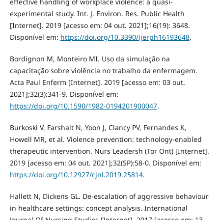
effective handling of workplace violence: a quasi-
experimental study. Int. J. Environ. Res. Public Health
[Internet]. 2019 [acesso em: 04 out. 2021];16(19): 3648.
Disponível em:
https://doi.org/10.3390/ijerph16193648
.
Bordignon M, Monteiro MI. Uso da simulação na
capacitação sobre violência no trabalho da enfermagem.
Acta Paul Enferm [Internet]. 2019 [acesso em: 03 out.
2021];32(3):341-9. Disponível em:
https://doi.org/10.1590/1982-0194201900047
.
Burkoski V, Farshait N, Yoon J, Clancy PV, Fernandes K,
Howell MR, et al. Violence prevention: technology-enabled
therapeutic intervention. Nurs Leadersh (Tor Ont) [Internet].
2019 [acesso em: 04 out. 2021];32(SP):58-0. Disponível em:
https://doi.org/10.12927/cjnl.2019.25814
.
Hallett N, Dickens GL. De-escalation of aggressive behaviour
in healthcare settings: concept analysis. International
Journal Of Nursing Studies [Internet]. 2017 [acesso em: 13