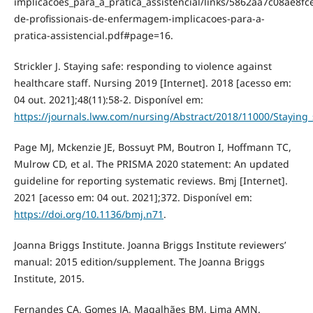
implicacoes_para_a_pratica_assistencial/links/5862aa7c08ae8
de-profissionais-de-enfermagem-implicacoes-para-a-
pratica-assistencial.pdf#page=16.
Strickler J. Staying safe: responding to violence against
healthcare staff. Nursing 2019 [Internet]. 2018 [acesso em:
04 out. 2021];48(11):58-2. Disponível em:
https://journals.lww.com/nursing/Abstract/2018/11000/Staying
Page MJ, Mckenzie JE, Bossuyt PM, Boutron I, Hoffmann TC,
Mulrow CD, et al. The PRISMA 2020 statement: An updated
guideline for reporting systematic reviews. Bmj [Internet].
2021 [acesso em: 04 out. 2021];372. Disponível em:
https://doi.org/10.1136/bmj.n71
.
Joanna Briggs Institute. Joanna Briggs Institute reviewers’
manual: 2015 edition/supplement. The Joanna Briggs
Institute, 2015.
Fernandes CA, Gomes JA, Magalhães BM, Lima AMN.