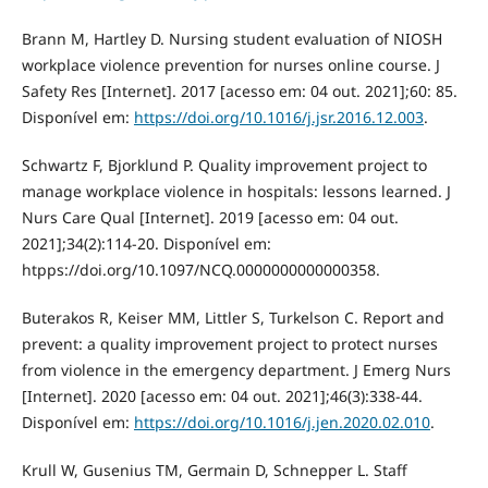
Brann M, Hartley D. Nursing student evaluation of NIOSH
workplace violence prevention for nurses online course. J
Safety Res [Internet]. 2017 [acesso em: 04 out. 2021];60: 85.
Disponível em:
https://doi.org/10.1016/j.jsr.2016.12.003
.
Schwartz F, Bjorklund P. Quality improvement project to
manage workplace violence in hospitals: lessons learned. J
Nurs Care Qual [Internet]. 2019 [acesso em: 04 out.
2021];34(2):114-20. Disponível em:
htpps://doi.org/10.1097/NCQ.0000000000000358.
Buterakos R, Keiser MM, Littler S, Turkelson C. Report and
prevent: a quality improvement project to protect nurses
from violence in the emergency department. J Emerg Nurs
[Internet]. 2020 [acesso em: 04 out. 2021];46(3):338-44.
Disponível em:
https://doi.org/10.1016/j.jen.2020.02.010
.
Krull W, Gusenius TM, Germain D, Schnepper L. Staff