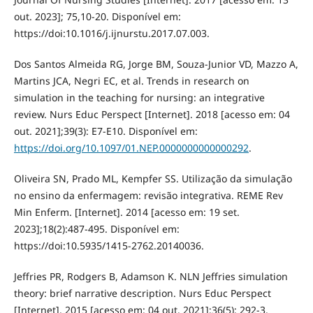
out. 2023]; 75,10-20. Disponível em:
https://doi:10.1016/j.ijnurstu.2017.07.003.
Dos Santos Almeida RG, Jorge BM, Souza-Junior VD, Mazzo A,
Martins JCA, Negri EC, et al. Trends in research on
simulation in the teaching for nursing: an integrative
review. Nurs Educ Perspect [Internet]. 2018 [acesso em: 04
out. 2021];39(3): E7-E10. Disponível em:
https://doi.org/10.1097/01.NEP.0000000000000292
.
Oliveira SN, Prado ML, Kempfer SS. Utilização da simulação
no ensino da enfermagem: revisão integrativa. REME Rev
Min Enferm. [Internet]. 2014 [acesso em: 19 set.
2023];18(2):487-495. Disponível em:
https://doi:10.5935/1415-2762.20140036.
Jeffries PR, Rodgers B, Adamson K. NLN Jeffries simulation
theory: brief narrative description. Nurs Educ Perspect
[Internet]. 2015 [acesso em: 04 out. 2021];36(5): 292-3.