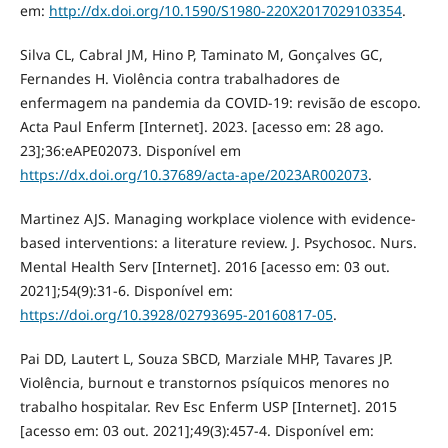
em:
http://dx.doi.org/10.1590/S1980-220X2017029103354
.
Silva CL, Cabral JM, Hino P, Taminato M, Gonçalves GC,
Fernandes H. Violência contra trabalhadores de
enfermagem na pandemia da COVID-19: revisão de escopo.
Acta Paul Enferm [Internet]. 2023. [acesso em: 28 ago.
23];36:eAPE02073. Disponível em
https://dx.doi.org/10.37689/acta-ape/2023AR002073
.
Martinez AJS. Managing workplace violence with evidence-
based interventions: a literature review. J. Psychosoc. Nurs.
Mental Health Serv [Internet]. 2016 [acesso em: 03 out.
2021];54(9):31-6. Disponível em:
https://doi.org/10.3928/02793695-20160817-05
.
Pai DD, Lautert L, Souza SBCD, Marziale MHP, Tavares JP.
Violência, burnout e transtornos psíquicos menores no
trabalho hospitalar. Rev Esc Enferm USP [Internet]. 2015
[acesso em: 03 out. 2021];49(3):457-4. Disponível em: