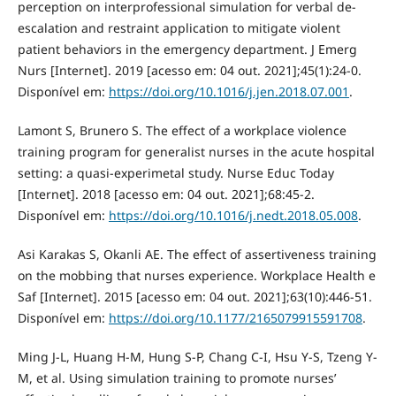
perception on interprofessional simulation for verbal de-
escalation and restraint application to mitigate violent
patient behaviors in the emergency department. J Emerg
Nurs [Internet]. 2019 [acesso em: 04 out. 2021];45(1):24-0.
Disponível em:
https://doi.org/10.1016/j.jen.2018.07.001
.
Lamont S, Brunero S. The effect of a workplace violence
training program for generalist nurses in the acute hospital
setting: a quasi-experimetal study. Nurse Educ Today
[Internet]. 2018 [acesso em: 04 out. 2021];68:45-2.
Disponível em:
https://doi.org/10.1016/j.nedt.2018.05.008
.
Asi Karakas S, Okanli AE. The effect of assertiveness training
on the mobbing that nurses experience. Workplace Health e
Saf [Internet]. 2015 [acesso em: 04 out. 2021];63(10):446-51.
Disponível em:
https://doi.org/10.1177/2165079915591708
.
Ming J-L, Huang H-M, Hung S-P, Chang C-I, Hsu Y-S, Tzeng Y-
M, et al. Using simulation training to promote nurses’