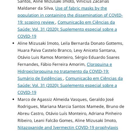
Santos, Aline Mizusaki Imoto, Vinícius Zacarias
Maldaner da Silva,
Use of fabric masks by the
population in containing the dissemination of COVID-
19: scoping review
,
Comunicação em Ciências da
Saúde: Vol. 31 (2020): Suplemento especial sobre a
COVID-19
Aline Mizusaki Imoto, Leila Bernarda Donato Gottems,
Huara Paiva Castelo Branco, Levy Aniceto Santana,
Otávio Luis Ramos Monteiro, Sérgio Eduardo Soares
Fernandes, Fábio Ferreira Amorim,
Cloroquina e
Hidroxicloroquina no tratamento da COVID-19:
Sumário de Evidências
,
Comunicação em Ciências da
Saúde: Vol. 31 (2020): Suplemento especial sobre a
COVID-19
Marco de Agassiz Almeida Vasques, Geraldo José
Rodrigues, Mariana Marcia Santos Mamede, Bruno de
Abreu Castro, Otávio Luís Monteiro, Adriana Pinheiro
Ribeiro, Leani Falcão Gomes, Aline Mizusaki Imoto,
Nitazoxanide and Ivermectin COVID-19 prophylaxis