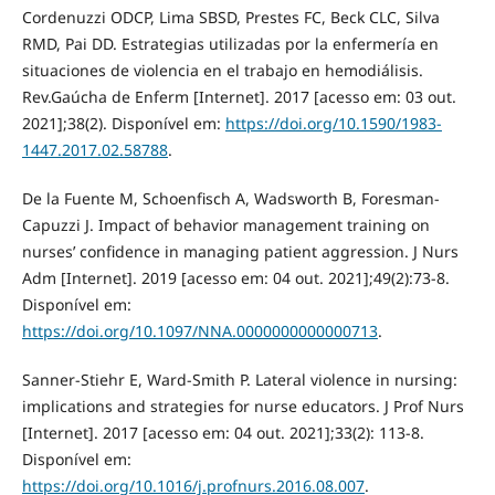
Cordenuzzi ODCP, Lima SBSD, Prestes FC, Beck CLC, Silva
RMD, Pai DD. Estrategias utilizadas por la enfermería en
situaciones de violencia en el trabajo en hemodiálisis.
Rev.Gaúcha de Enferm [Internet]. 2017 [acesso em: 03 out.
2021];38(2). Disponível em:
https://doi.org/10.1590/1983-
1447.2017.02.58788
.
De la Fuente M, Schoenfisch A, Wadsworth B, Foresman-
Capuzzi J. Impact of behavior management training on
nurses’ confidence in managing patient aggression. J Nurs
Adm [Internet]. 2019 [acesso em: 04 out. 2021];49(2):73-8.
Disponível em:
https://doi.org/10.1097/NNA.0000000000000713
.
Sanner-Stiehr E, Ward-Smith P. Lateral violence in nursing:
implications and strategies for nurse educators. J Prof Nurs
[Internet]. 2017 [acesso em: 04 out. 2021];33(2): 113-8.
Disponível em:
https://doi.org/10.1016/j.profnurs.2016.08.007
.