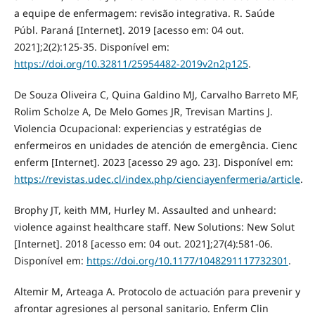
a equipe de enfermagem: revisão integrativa. R. Saúde
Públ. Paraná [Internet]. 2019 [acesso em: 04 out.
2021];2(2):125-35. Disponível em:
https://doi.org/10.32811/25954482-2019v2n2p125
.
De Souza Oliveira C, Quina Galdino MJ, Carvalho Barreto MF,
Rolim Scholze A, De Melo Gomes JR, Trevisan Martins J.
Violencia Ocupacional: experiencias y estratégias de
enfermeiros en unidades de atención de emergência. Cienc
enferm [Internet]. 2023 [acesso 29 ago. 23]. Disponível em:
https://revistas.udec.cl/index.php/cienciayenfermeria/article
.
Brophy JT, keith MM, Hurley M. Assaulted and unheard:
violence against healthcare staff. New Solutions: New Solut
[Internet]. 2018 [acesso em: 04 out. 2021];27(4):581-06.
Disponível em:
https://doi.org/10.1177/1048291117732301
.
Altemir M, Arteaga A. Protocolo de actuación para prevenir y
afrontar agresiones al personal sanitario. Enferm Clin