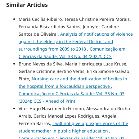
Similar Articles
Maria Cecilia Ribeiro, Teresa Christine Pereira Morais,
Fernanda Biscardi dos Santos, Jennyfer Caroline
Santos de Oliveira ,
Analysis of notifications of violence
against the elderly in the Federal District and
surroundings from 2009 to 2018
,
Comunicação em
Ciências da Saúde: Vol. 33 No. 04 (2022): CCS
Bruno Neves da Silva, Maria Henriqueta Luce Kruse,
Gerlane Cristinne Bertino Veras, Erika Simone Galvão
Pinto,
Nursing care and the docilization of bodies in
the hospital from a foucauldian perspective
,
Comunicação em Ciências da Saúde: Vol. 35 No. 03
(2024): CCS - Ahead of Print
Vítor Hugo Nascimento Firmino, Alessandra da Rocha
Arrais, Carlos Manoel Lopes Rodrigues, Angela
Ferreira Barros,
I will not give up: experiences of the
student mother in public higher education
,
Comunicação em Ciências da Saúde: Vol. 34 No. 01