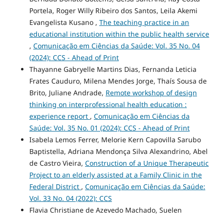
Portela, Roger Willy Ribeiro dos Santos, Leila Akemi
Evangelista Kusano ,
The teaching practice in an
educational institution within the public health service
,
Comunicação em Ciências da Saúde: Vol. 35 No. 04
(2024): CCS - Ahead of Print
Thayanne Gabryelle Martins Dias, Fernanda Leticia
Frates Cauduro, Milena Mendes Jorge, Thaís Sousa de
Brito, Juliane Andrade,
Remote workshop of design
thinking on interprofessional health education :
experience report
,
Comunicação em Ciências da
Saúde: Vol. 35 No. 01 (2024): CCS - Ahead of Print
Isabela Lemos Ferrer, Melorie Kern Capovilla Sarubo
Baptistella, Adriana Mendonça Silva Alexandrino, Abel
de Castro Vieira,
Construction of a Unique Therapeutic
Project to an elderly assisted at a Family Clinic in the
Federal District
,
Comunicação em Ciências da Saúde:
Vol. 33 No. 04 (2022): CCS
Flavia Christiane de Azevedo Machado, Suelen