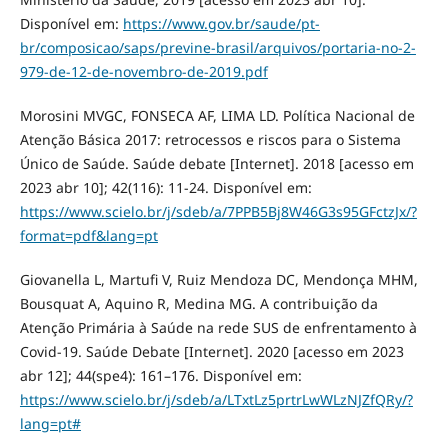
Disponível em:
https://www.gov.br/saude/pt-
br/composicao/saps/previne-brasil/arquivos/portaria-no-2-
979-de-12-de-novembro-de-2019.pdf
Morosini MVGC, FONSECA AF, LIMA LD. Política Nacional de
Atenção Básica 2017: retrocessos e riscos para o Sistema
Único de Saúde. Saúde debate [Internet]. 2018 [acesso em
2023 abr 10]; 42(116): 11-24. Disponível em:
https://www.scielo.br/j/sdeb/a/7PPB5Bj8W46G3s95GFctzJx/?
format=pdf&lang=pt
Giovanella L, Martufi V, Ruiz Mendoza DC, Mendonça MHM,
Bousquat A, Aquino R, Medina MG. A contribuição da
Atenção Primária à Saúde na rede SUS de enfrentamento à
Covid-19. Saúde Debate [Internet]. 2020 [acesso em 2023
abr 12]; 44(spe4): 161–176. Disponível em:
https://www.scielo.br/j/sdeb/a/LTxtLz5prtrLwWLzNJZfQRy/?
lang=pt#