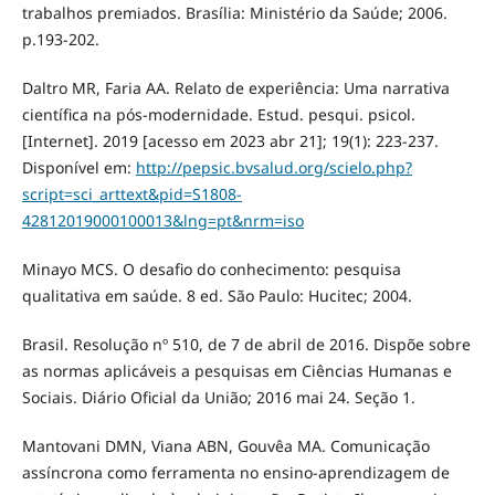
trabalhos premiados. Brasília: Ministério da Saúde; 2006.
p.193-202.
Daltro MR, Faria AA. Relato de experiência: Uma narrativa
científica na pós-modernidade. Estud. pesqui. psicol.
[Internet]. 2019 [acesso em 2023 abr 21]; 19(1): 223-237.
Disponível em:
http://pepsic.bvsalud.org/scielo.php?
script=sci_arttext&pid=S1808-
42812019000100013&lng=pt&nrm=iso
Minayo MCS. O desafio do conhecimento: pesquisa
qualitativa em saúde. 8 ed. São Paulo: Hucitec; 2004.
Brasil. Resolução nº 510, de 7 de abril de 2016. Dispõe sobre
as normas aplicáveis a pesquisas em Ciências Humanas e
Sociais. Diário Oficial da União; 2016 mai 24. Seção 1.
Mantovani DMN, Viana ABN, Gouvêa MA. Comunicação
assíncrona como ferramenta no ensino-aprendizagem de