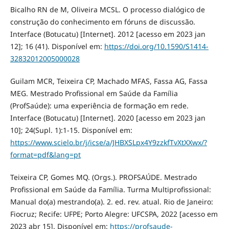
Bicalho RN de M, Oliveira MCSL. O processo dialógico de
construção do conhecimento em fóruns de discussão.
Interface (Botucatu) [Internet]. 2012 [acesso em 2023 jan
12]; 16 (41). Disponível em:
https://doi.org/10.1590/S1414-
32832012005000028
Guilam MCR, Teixeira CP, Machado MFAS, Fassa AG, Fassa
MEG. Mestrado Profissional em Saúde da Família
(ProfSaúde): uma experiência de formação em rede.
Interface (Botucatu) [Internet]. 2020 [acesso em 2023 jan
10]; 24(Supl. 1):1-15. Disponível em:
https://www.scielo.br/j/icse/a/JHBXSLpx4Y9zzkfTvXtXXwx/?
format=pdf&lang=pt
Teixeira CP, Gomes MQ. (Orgs.). PROFSAÚDE. Mestrado
Profissional em Saúde da Família. Turma Multiprofissional:
Manual do(a) mestrando(a). 2. ed. rev. atual. Rio de Janeiro:
Fiocruz; Recife: UFPE; Porto Alegre: UFCSPA, 2022 [acesso em
2023 abr 15]. Disponível em:
https://profsaude-