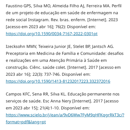
Faustino GPS, Silva MO, Almeida Filho AJ, Ferreira MA. Perfil
de um projeto de educação em saúde de enfermagem na
rede social Instagram. Rev. bras. enferm. [Internet]. 2023
[acesso em 2023 abr 16]; 76(2): Disponível em:
https://doi.org/10.1590/0034-7167-2022-0301pt
Izecksohn MMV, Teixeira Junior JE, Stelet BP, Jantsch AG.
Preceptoria em Medicina de Família e Comunidade: desafios
e realizações em uma Atenção Primária à Saúde em
construção. Ciênc. saúde colet. [Internet]. 2017 [acesso em
2023 abr 16]; 22(3): 737-746. Disponível em:
https://doi.org/10.1590/1413-81232017223.332372016
Campos KFC, Sena RR, Silva KL. Educação permanente nos
serviços de saúde. Esc Anna Nery [Internet]. 2017 [acesso
em 2023 abr 15]; 21(4):1-10. Disponível em:
https://www.scielo.br/j/ean/a/9vD6Ww7FyM9qHFKqgrRkT3c/?
format=pdf&lang=pt