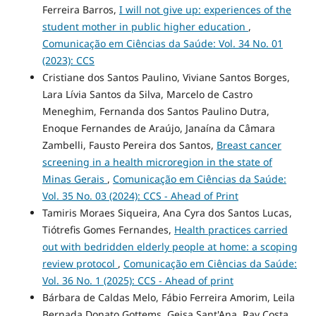
Ferreira Barros,
I will not give up: experiences of the
student mother in public higher education
,
Comunicação em Ciências da Saúde: Vol. 34 No. 01
(2023): CCS
Cristiane dos Santos Paulino, Viviane Santos Borges,
Lara Lívia Santos da Silva, Marcelo de Castro
Meneghim, Fernanda dos Santos Paulino Dutra,
Enoque Fernandes de Araújo, Janaína da Câmara
Zambelli, Fausto Pereira dos Santos,
Breast cancer
screening in a health microregion in the state of
Minas Gerais
,
Comunicação em Ciências da Saúde:
Vol. 35 No. 03 (2024): CCS - Ahead of Print
Tamiris Moraes Siqueira, Ana Cyra dos Santos Lucas,
Tiótrefis Gomes Fernandes,
Health practices carried
out with bedridden elderly people at home: a scoping
review protocol
,
Comunicação em Ciências da Saúde:
Vol. 36 No. 1 (2025): CCS - Ahead of print
Bárbara de Caldas Melo, Fábio Ferreira Amorim, Leila
Bernada Donato Gottems, Geisa Sant'Ana, Ray Costa