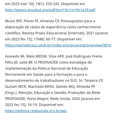
em 2023 mar 10]; 19(1): 233-242. Disponível em
http://pepsic.bvsalud.org/pdf/tp/v19n1/v19n1a18.pdf
Mussi RFF, Flores FF, Almeida CP. Pressupostos para a
elaboração de relato de experiência como conhecimento
científico. Revista Práxis Educacional [Internet]. 2021 [acesso
em 2023 fev 15]; 17(48): 60-77. Disponível em:
https://periodicos2.uesb.br/index.php/praxis/article/view/9010
Azevedo VA, Melo MDSM, Silva AFR. José Rodrigues Freire
Filho JR, Leite BF. O PROFSAÚDE como estratégia de
implementação da Política Nacional de Educação
Permanente em Saúde para a formação e para o
desenvolvimento de trabalhadores no SUS. In: Teixeira CP,
Guilam MCR, Machado MFAS, Gomes MQ, Almeida PF
(Orgs.). Atenção, Educação e Gestão: Produções da Rede
PROFSAÚDE. Porto Alegre: Rede Unida; 2020 [acesso em
2023 fev 15]; 16-19. Disponível em:
https://editora.redeunida.org.br/wp-