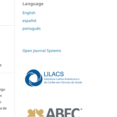
Language
English
español
português
Open Journal Systems
e
tigo
um
o
ma de