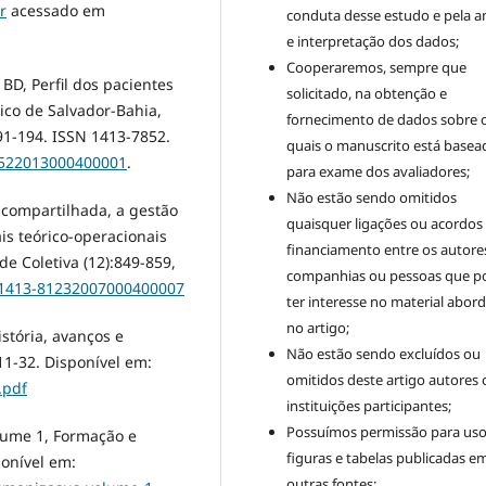
r
acessado em
conduta desse estudo e pela an
e interpretação dos dados;
Cooperaremos, sempre que
BD, Perfil dos pacientes
solicitado, na obtenção e
ico de Salvador-Bahia,
fornecimento de dados sobre 
.191-194. ISSN 1413-7852.
quais o manuscrito está basea
78522013000400001
.
para exame dos avaliadores;
Não estão sendo omitidos
 compartilhada, a gestão
quaisquer ligações ou acordos
is teórico-operacionais
financiamento entre os autore
de Coletiva (12):849-859,
companhias ou pessoas que 
/S1413-81232007000400007
ter interesse no material abor
no artigo;
istória, avanços e
Não estão sendo excluídos ou
:11-32. Disponível em:
omitidos deste artigo autores 
.pdf
instituições participantes;
Possuímos permissão para uso
lume 1, Formação e
figuras e tabelas publicadas e
ponível em:
outras fontes;