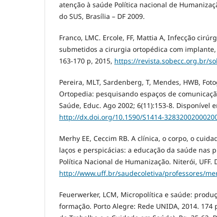
atenção à saúde Política nacional de Humanizaç
do SUS, Brasília – DF 2009.
Franco, LMC. Ercole, FF, Mattia A, Infecção cirúr
submetidos a cirurgia ortopédica com implante,
163-170 p, 2015,
https://revista.sobecc.org.br/so
Pereira, MLT, Sardenberg, T, Mendes, HWB, Foto
Ortopedia: pesquisando espaços de comunicação
Saúde, Educ. Ago 2002; 6(11):153-8. Disponível 
http://dx.doi.org/10.1590/S1414-3283200200020
Merhy EE, Ceccim RB. A clínica, o corpo, o cuid
laços e perspicácias: a educação da saúde nas pr
Política Nacional de Humanização. Niterói, UFF. 
http://www.uff.br/saudecoletiva/professores/m
Feuerwerker, LCM, Micropolítica e saúde: produ
formação. Porto Alegre: Rede UNIDA, 2014. 174 p.