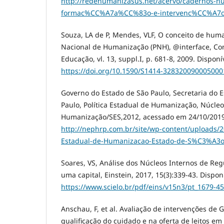
http://redehumanizasus.net/acervo/cadernos-h
formac%CC%A7a%CC%83o-e-intervenc%CC%A7
Souza, LA de P, Mendes, VLF, O conceito de huma
Nacional de Humanização (PNH), @interface, C
Educação, vl. 13, suppl.I, p. 681-8, 2009. Disponí
https://doi.org/10.1590/S1414-328320090005000
Governo do Estado de São Paulo, Secretaria do 
Paulo, Política Estadual de Humanização, Núcleo
Humanização/SES,2012, acessado em 24/10/2019
http://nephrp.com.br/site/wp-content/uploads/20
Estadual-de-Humanizacao-Estado-de-S%C3%A3o
Soares, VS, Análise dos Núcleos Internos de Reg
uma capital, Einstein, 2017, 15(3):339-43. Dispon
https://www.scielo.br/pdf/eins/v15n3/pt_1679-4
Anschau, F, et al. Avaliação de intervenções de 
qualificação do cuidado e na oferta de leitos em