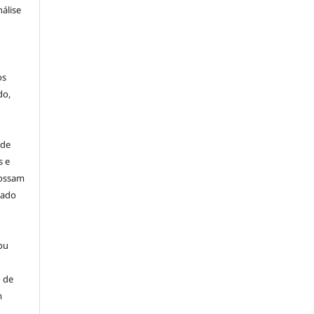
álise
os
do,
 de
s e
possam
dado
ou
 de
m