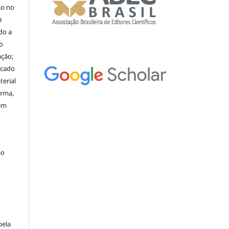
ão no
a
ado a
o
ação;
icado
erial
orma,
nem
ão
pela