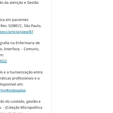
ão da atenção e Gestão
gica em pacientes
 Rev. SOBECC, São Paulo,
becc/article/view/87
grafia na Enfermaria de
, Interface, - Comunic,
em:
0022
ado e a humanização entre
áticas profissionais e a
Disponível em:
erhy/#indexados
ção do cuidado, gestão e
 - (Coleção Micropolítica