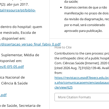
da saúde;
7(2): abr-jun 2017.
Estamos cientes de que a não
al/resource/pt/biblio-
manifestação no prazo de dois
da revisão da diagramação, re
por e-mail, será considerado
 dentro do hospital: quem
aprovado para publicação.
de mestrado, Escola de
 disponível em:
s/dissertacao_versao_final_fabio_0.pdf
How to Cite
Contributions to the care process: pro
e Suplementar, Média de
the orthopedic clinic of a public hospit
Disponível em:
Com. Ciências Saúde [Internet]. 2020 O
es/E-EFI-05.pdf
[cited 2026 Aug. 7];31(02):139-46. Avai
from:
tica Nacional de
https://revistaccs.espdf.fepecs.edu.br
x.php/comunicacaoemcienciasdasaud
, Ciência & Saúde
cle/view/625
.pdf
More Citation Formats
o de Saúde, Secretaria de