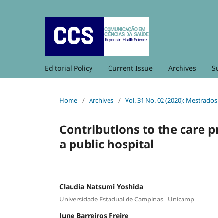
Editorial Policy
Current Issue
Archives
S
Home
/
Archives
/
Vol. 31 No. 02 (2020): Mestrado
Contributions to the care pr
a public hospital
Claudia Natsumi Yoshida
Universidade Estadual de Campinas - Unicamp
June Barreiros Freire