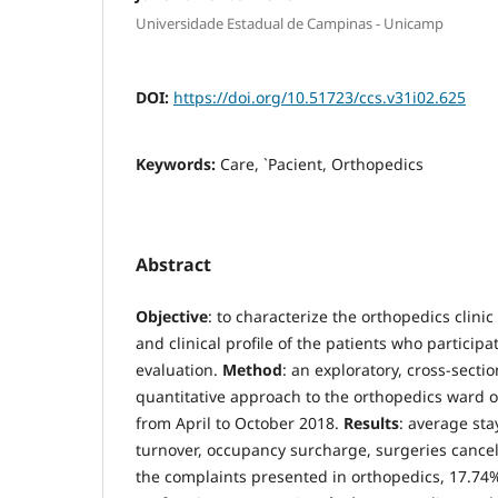
Universidade Estadual de Campinas - Unicamp
DOI:
https://doi.org/10.51723/ccs.v31i02.625
Keywords:
Care, `Pacient, Orthopedics
Abstract
Objective
: to characterize the orthopedics clin
and clinical profile of the patients who participa
evaluation.
Method
: an exploratory, cross-secti
quantitative approach to the orthopedics ward of
from April to October 2018.
Results
: average sta
turnover, occupancy surcharge, surgeries cance
the complaints presented in orthopedics, 17.74%