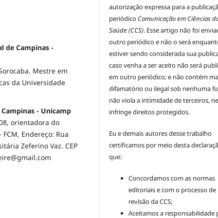
autorização expressa para a publicaç
periódico
Comunicação em Ciências d
Saúde (CCS)
. Esse artigo não foi envi
outro periódico e não o será enquant
al de Campinas -
estiver sendo considerada sua public
caso venha a ser aceito não será publ
 Sorocaba. Mestre em
em outro periódico; e não contém mat
cas da Universidade
difamatório ou ilegal sob nenhuma f
não viola a intimidade de terceiros, 
de Campinas - Unicamp
infringe direitos protegidos.
8, orientadora do
Eu e demais autores desse trabalho
– FCM, Endereço: Rua
certificamos por meio desta declaraç
itária Zeferino Vaz. CEP
que:
freire@gmail.com
Concordamos com as normas
editoriais e com o processo de
revisão da CCS;
Aceitamos a responsabilidade 