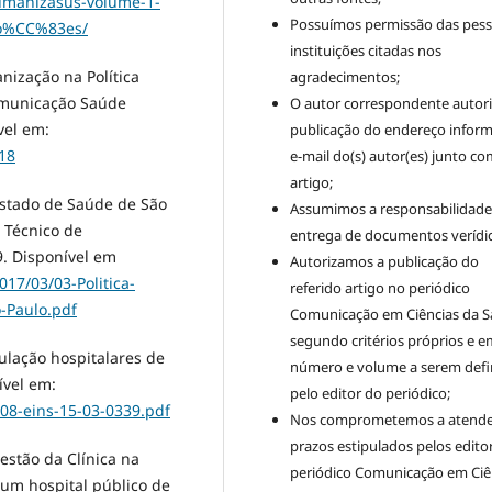
umanizasus-volume-1-
Possuímos permissão das pess
o%CC%83es/
instituições citadas nos
nização na Política
agradecimentos;
omunicação Saúde
O autor correspondente autori
vel em:
publicação do endereço infor
18
e-mail do(s) autor(es) junto co
artigo;
Estado de Saúde de São
Assumimos a responsabilidade
 Técnico de
entrega de documentos verídic
. Disponível em
Autorizamos a publicação do
17/03/03-Politica-
referido artigo no periódico
-Paulo.pdf
Comunicação em Ciências da S
segundo critérios próprios e e
ulação hospitalares de
número e volume a serem defi
ível em:
pelo editor do periódico;
508-eins-15-03-0339.pdf
Nos comprometemos a atende
prazos estipulados pelos edito
Gestão da Clínica na
periódico Comunicação em Ciê
 um hospital público de