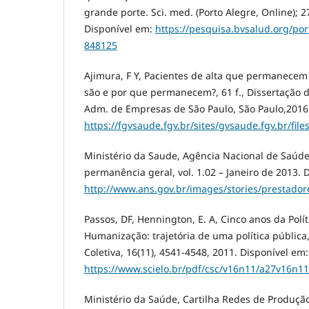
grande porte. Sci. med. (Porto Alegre, Online); 2
Disponível em:
https://pesquisa.bvsalud.org/port
848125
Ajimura, F Y, Pacientes de alta que permanecem
são e por que permanecem?, 61 f., Dissertação 
Adm. de Empresas de São Paulo, São Paulo,2016,
https://fgvsaude.fgv.br/sites/gvsaude.fgv.br/file
Ministério da Saude, Agência Nacional de Saúd
permanência geral, vol. 1.02 – Janeiro de 2013. 
http://www.ans.gov.br/images/stories/prestador
Passos, DF, Hennington, E. A, Cinco anos da Polí
Humanização: trajetória de uma política pública
Coletiva, 16(11), 4541-4548, 2011. Disponível em:
https://www.scielo.br/pdf/csc/v16n11/a27v16n11
Ministério da Saúde, Cartilha Redes de Produçã