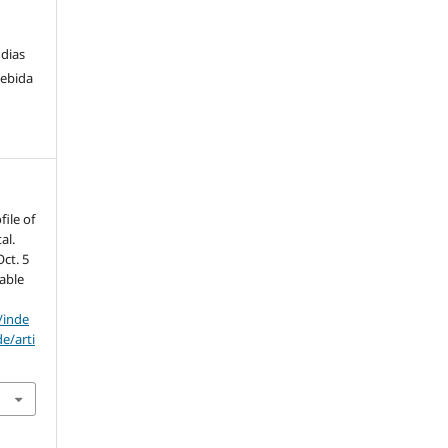
 dias
cebida
file of
al.
ct. 5
lable
/inde
e/arti