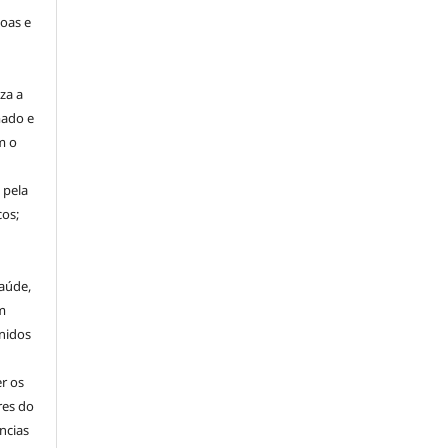
oas e
za a
mado e
m o
 pela
os;
aúde,
m
nidos
r os
res do
ncias