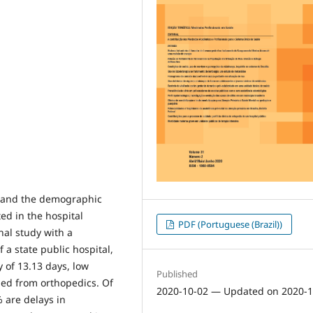
ic and the demographic
ted in the hospital
PDF (Portuguese (Brazil))
onal study with a
 a state public hospital,
y of 13.13 days, low
Published
led from orthopedics. Of
2020-10-02 — Updated on 2020-1
 are delays in