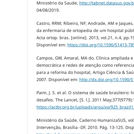
Ministério da Saude,
http://tabnet.datasus.gov.b
04/08/2019.
Castro, RRM; Ribeiro, NF; Andrade, AM e Jaques, 
da enfermaria de ortopedia de um hospital públ
Acta ortop. bras. [online]. 2013, vol.21, n.4, pp
Disponível em:
https://doi.org/10.1590/S1413-
Campos, GW, Amaral, MA do. Clínica ampliada e
democrática e redes de atenção como referencia
para a reforma do hospital, Artigo Ciência & Saú
2007. Disponível em:
http://dx.doi.org/10.1590
Paim, J. S. et al. O sistema de saúde brasileiro: h
desafios. The Lancet, [S. l.]. 2011 May;377(9779)
https://actbr.org.br/uploads/arquivo/925_brazil1
Ministério da Saúde, Caderno HumanizaSUS, vo
Intervenção, Brasília -DF, 2010. Pág. 13-125. Dis