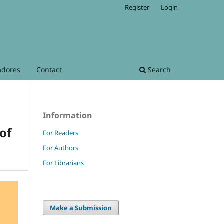
Register
Login
adores
Contact
Search
Information
 of
For Readers
For Authors
For Librarians
Make a Submission