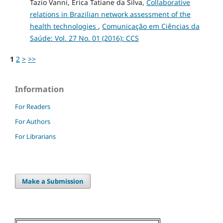
Tazio Vanni, Erica Tatiane da Silva,
Collaborative
relations in Brazilian network assessment of the
health technologies
,
Comunicação em Ciências da
Saúde: Vol. 27 No. 01 (2016): CCS
1
2
>
>>
Information
For Readers
For Authors
For Librarians
Make a Submission