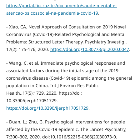
https://portal.fiocruz.br/documento/saude-mental-e-
atencao-psicossocial-na-pandemia-covid-19
.
- Xiao, CA. Novel Approach of Consultation on 2019 Novel
Coronavirus (Covid-19)-Related Psychological and Mental
Problems: Structured Letter Therapy. Psychiatry Investig.,
17(2): 175-176, 2020.
https://doi.org/10.30773/pi.2020.0047
.
- Wang, C. et al. Immediate psychological responses and
associated factors during the initial stage of the 2019
coronavirus disease (Covid-19) epidemic among the general
population in China. Int J Environ Res Public
Health.,17(5):1729, 2020. https://doi:
10.3390/ijerph17051729.
https://doi.org/10.3390/ijerph17051729
.
- Duan, L.; Zhu, G. Psychological interventions for people
affected by the Covid-19 epidemic. The Lancet Psychiatry,
7:300–302, 2020. doi:10.1016/S2215-0366(20)30073-0.