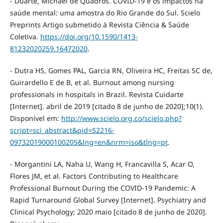
- Duarte, Michael de Quadros. COVID-19 e os impactos na
saúde mental: uma amostra do Rio Grande do Sul. Scielo
Preprints Artigo submetido à Revista Ciência & Saúde
Coletiva.
https://doi.org/10.1590/1413-
81232020259.16472020
.
- Dutra HS, Gomes PAL, Garcia RN, Oliveira HC, Freitas SC de,
Guirardello E de B, et al. Burnout among nursing
professionals in hospitals in Brazil. Revista Cuidarte
[Internet]. abril de 2019 [citado 8 de junho de 2020];10(1).
Disponível em:
http://www.scielo.org.co/scielo.php?
script=sci_abstract&pid=S2216-
09732019000100205&lng=en&nrm=iso&tlng=pt
.
- Morgantini LA, Naha U, Wang H, Francavilla S, Acar O,
Flores JM, et al. Factors Contributing to Healthcare
Professional Burnout During the COVID-19 Pandemic: A
Rapid Turnaround Global Survey [Internet]. Psychiatry and
Clinical Psychology; 2020 maio [citado 8 de junho de 2020].