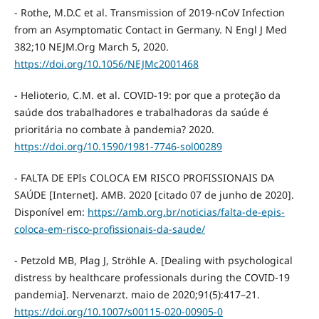
- Rothe, M.D.C et al. Transmission of 2019-nCoV Infection
from an Asymptomatic Contact in Germany. N Engl J Med
382;10 NEJM.Org March 5, 2020.
https://doi.org/10.1056/NEJMc2001468
- Helioterio, C.M. et al. COVID-19: por que a proteção da
saúde dos trabalhadores e trabalhadoras da saúde é
prioritária no combate à pandemia? 2020.
https://doi.org/10.1590/1981-7746-sol00289
- FALTA DE EPIs COLOCA EM RISCO PROFISSIONAIS DA
SAÚDE [Internet]. AMB. 2020 [citado 07 de junho de 2020].
Disponível em:
https://amb.org.br/noticias/falta-de-epis-
coloca-em-risco-profissionais-da-saude/
- Petzold MB, Plag J, Ströhle A. [Dealing with psychological
distress by healthcare professionals during the COVID-19
pandemia]. Nervenarzt. maio de 2020;91(5):417–21.
https://doi.org/10.1007/s00115-020-00905-0