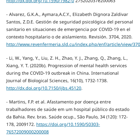
http://dx.doi.org/10.1590/1982-0
275202037e200063
- Alvarez, G.K.A., Aymara,A.C.Y., Elizabeth Dignora Zaldivar
Santos, Z.D.E. Gestión de seguridad psicológica del personal
sanitario en situaciones de emergencia por COVID-19 en el
contexto hospitalario o de aislamiento. Revisión. 3704, 2020.
http://www.revenfermeria.sld.cu/index.php/enf/article/view/37
- Li, W., Yang, Y., Liu, Z. H., Zhao, Y. J., Zhang, Q., Zhang, L.,
Xiang, Y. T. (2020b). Progression of mental health services
during the COVID-19 outbreak in China. International
Journal of Biological Sciences, 16(10), 1732-1738.
http://dx.doi.org/10.7150/ijbs.45120
.
- Martins, F.P. et al. Afastamento por doença entre
trabalhadores de saúde em um hospital público do estado
da Bahia. Rev. bras. Saúde ocup., São Paulo, 34 (120): 172-
178, 2009172.
https://doi.org/10.1590/S0303-
76572009000200008