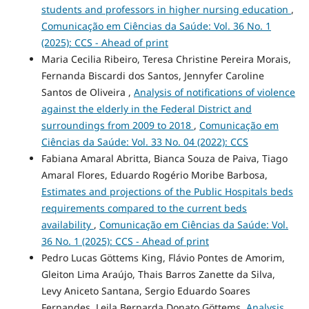
students and professors in higher nursing education
,
Comunicação em Ciências da Saúde: Vol. 36 No. 1
(2025): CCS - Ahead of print
Maria Cecilia Ribeiro, Teresa Christine Pereira Morais,
Fernanda Biscardi dos Santos, Jennyfer Caroline
Santos de Oliveira ,
Analysis of notifications of violence
against the elderly in the Federal District and
surroundings from 2009 to 2018
,
Comunicação em
Ciências da Saúde: Vol. 33 No. 04 (2022): CCS
Fabiana Amaral Abritta, Bianca Souza de Paiva, Tiago
Amaral Flores, Eduardo Rogério Moribe Barbosa,
Estimates and projections of the Public Hospitals beds
requirements compared to the current beds
availability
,
Comunicação em Ciências da Saúde: Vol.
36 No. 1 (2025): CCS - Ahead of print
Pedro Lucas Göttems King, Flávio Pontes de Amorim,
Gleiton Lima Araújo, Thais Barros Zanette da Silva,
Levy Aniceto Santana, Sergio Eduardo Soares
Fernandes, Leila Bernarda Donato Göttems,
Analysis