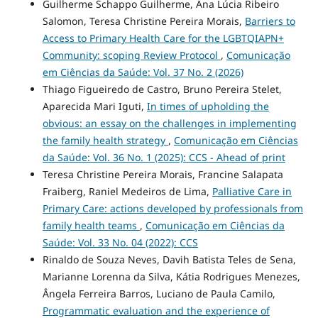
Guilherme Schappo Guilherme, Ana Lúcia Ribeiro
Salomon, Teresa Christine Pereira Morais,
Barriers to
Access to Primary Health Care for the LGBTQIAPN+
Community: scoping Review Protocol
,
Comunicação
em Ciências da Saúde: Vol. 37 No. 2 (2026)
Thiago Figueiredo de Castro, Bruno Pereira Stelet,
Aparecida Mari Iguti,
In times of upholding the
obvious: an essay on the challenges in implementing
the family health strategy
,
Comunicação em Ciências
da Saúde: Vol. 36 No. 1 (2025): CCS - Ahead of print
Teresa Christine Pereira Morais, Francine Salapata
Fraiberg, Raniel Medeiros de Lima,
Palliative Care in
Primary Care: actions developed by professionals from
family health teams
,
Comunicação em Ciências da
Saúde: Vol. 33 No. 04 (2022): CCS
Rinaldo de Souza Neves, Davih Batista Teles de Sena,
Marianne Lorenna da Silva, Kátia Rodrigues Menezes,
Ângela Ferreira Barros, Luciano de Paula Camilo,
Programmatic evaluation and the experience of