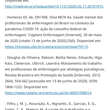
Disponível em:
http://medrxiv.org/lookup/doi/10.1101/2020.05.17.20101915
.
- Humerez DC de, Ohl RIB, Silva MCN da. Saúde mental dos
profissionais de enfermagem do Brasil no contexto da
pandemia COVID-19: ação do conselho federal de
enfermagem. Cogitare Enfermagem [Internet]. 28 de maio
de 2020 [citado 13 de junho de 2020];25(0). Disponível em:
https://revistas.ufpr.br/cogitare/article/view/74115
.
- Douglas de Oliveira, Robson, Borba Neves, Eduardo, Higa
Kaio, Cleverson, Ulbrich, Leandra Afastamento do trabalho
em profissionais de enfermagem por etiologias psicológicas.
Revista Brasileira em Promoção da Saúde [Internet]. 2013,
26(4), 554-562 [acessado em 13 de junho de 2020]. ISSN:
1806-1222. Disponível em:
https://www.redalyc.org/articulo.oa?id=40831096014
.
- Filho, J. M. J., Assunção, A., Algrantic, E., Garciac, E. G.,
Saitoc, C. A., Maenoc M. A saúde do trabalhador e o