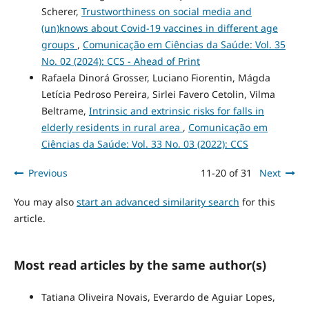
Scherer,
Trustworthiness on social media and
(un)knows about Covid-19 vaccines in different age
groups
,
Comunicação em Ciências da Saúde: Vol. 35
No. 02 (2024): CCS - Ahead of Print
Rafaela Dinorá Grosser, Luciano Fiorentin, Mágda
Letícia Pedroso Pereira, Sirlei Favero Cetolin, Vilma
Beltrame,
Intrinsic and extrinsic risks for falls in
elderly residents in rural area
,
Comunicação em
Ciências da Saúde: Vol. 33 No. 03 (2022): CCS
Previous
11-20 of 31
Next
You may also
start an advanced similarity search
for this
article.
Most read articles by the same author(s)
Tatiana Oliveira Novais, Everardo de Aguiar Lopes,