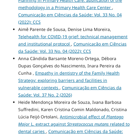
Planning in Primary Health Care: application of the
methodology in a Primary Health Care Center
,
Comunicação em Ciências da Saúde: Vol. 33 No. 04
(2022): CCS
Aimê Parente de Sousa, Denise Lima Moreira,
Telehealth for COVID-19 grief: technical management
and institutional protocol
,
Comunicação em Ciências
da Saúde: Vol. 33 No. 04 (2022): CCS
Anna Cândida Barsante Moreno Ortega, Débora
Dupas Gonçalves do Nascimento, Inara Pereira da
Cunha ,
Empathy in dentistry of the Family Health
Strategy: exploring barriers and facilities in
vulnerable contexts
,
Comunicação em Ciências da
Saúde: Vol. 37 No. 2 (2026)
Heide Mendonça Moreira de Souza, Ivana Barbosa
Suffredini, Karen Cristina Comin Maldonado, Cristina
Lúcia Feijó Ortolani,
Antimicrobial effect of
Plantago
Major
L. extract against
Streptococcus mutans
related to
dental caries
,
Comunicação em Ciências da Saúde: