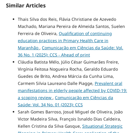
Similar Articles
Thais Silva dos Reis, Flávia Christiane de Azevedo
Machado, Mariana Pereira de Almeida Santos, Suelen
Ferreira de Oliveira,
Qualification of continuing
education practices in Primary Health Care in
Maranhão
,
Comunicação em Ciências da Saúde: Vol.
36 No. 1 (2025): CCS - Ahead of print
Cláudia Batista Mélo, Júlio César Guimarães Freire,
Virgínia Feitosa Nogueira Rocha, Geraldo Eduardo
Guedes de Brito, Andrea Márcia da Cunha Lima,
Carmem Silvia Laureano Dalle Piagge,
Prevalent oral
manifestations in elderly people affected by COVID-19:
a scoping review
,
Comunicação em Ciências da
Saúde: Vol. 34 No. 01 (2023): CCS
Sarah Gomes Barroso, Josué Miguel de Oliveira, João
Victor Madeira Silva, François Isnaldo Dias Caldeira,
Kellen Cristina da Silva Gasque,
Situational Strategic