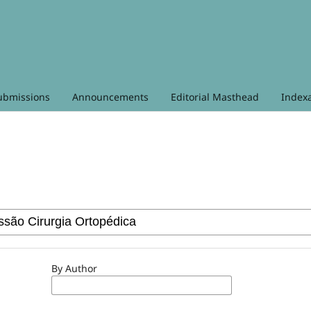
ubmissions
Announcements
Editorial Masthead
Index
By Author