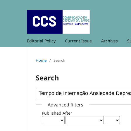
Editorial Policy
Current Issue
Archives
S
Home
/
Search
Search
Advanced filters
Published After