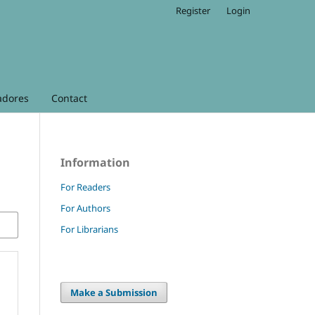
Register
Login
adores
Contact
Information
For Readers
For Authors
For Librarians
Make a Submission