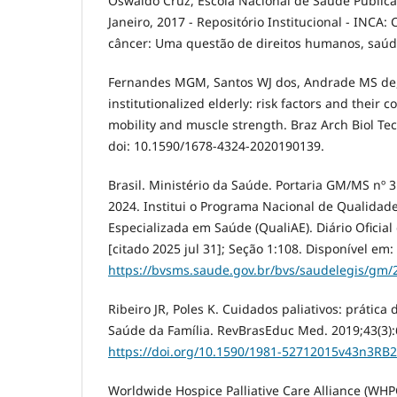
Oswaldo Cruz, Escola Nacional de Saúde Pública
Janeiro, 2017 - Repositório Institucional - INCA: 
câncer: Uma questão de direitos humanos, saúd
Fernandes MGM, Santos WJ dos, Andrade MS de, S
institutionalized elderly: risk factors and their c
mobility and muscle strength. Braz Arch Biol Te
doi: 10.1590/1678-4324-2020190139.
Brasil. Ministério da Saúde. Portaria GM/MS nº 
2024. Institui o Programa Nacional de Qualidad
Especializada em Saúde (QualiAE). Diário Oficial
[citado 2025 jul 31]; Seção 1:108. Disponível em:
https://bvsms.saude.gov.br/bvs/saudelegis/gm/
Ribeiro JR, Poles K. Cuidados paliativos: prática
Saúde da Família. RevBrasEduc Med. 2019;43(3):
https://doi.org/10.1590/1981-52712015v43n3RB
Worldwide Hospice Palliative Care Alliance (WHP