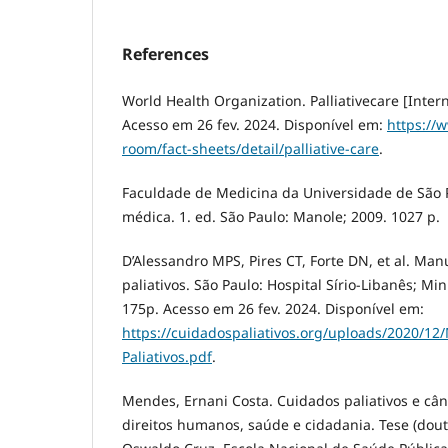
References
World Health Organization. Palliativecare [Inte
Acesso em 26 fev. 2024. Disponível em:
https://
room/fact-sheets/detail/palliative-care
.
Faculdade de Medicina da Universidade de São P
médica. 1. ed. São Paulo: Manole; 2009. 1027 p.
D’Alessandro MPS, Pires CT, Forte DN, et al. Ma
paliativos. São Paulo: Hospital Sírio-Libanês; Mi
175p. Acesso em 26 fev. 2024. Disponível em:
https://cuidadospaliativos.org/uploads/2020/1
Paliativos.pdf
.
Mendes, Ernani Costa. Cuidados paliativos e câ
direitos humanos, saúde e cidadania. Tese (dout