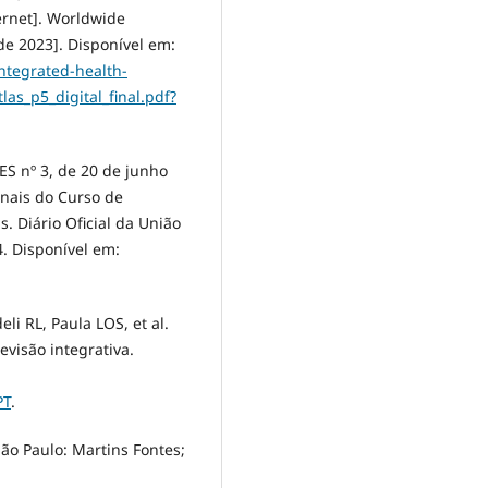
ternet]. Worldwide
 de 2023]. Disponível em:
ntegrated-health-
las_p5_digital_final.pdf?
ES nº 3, de 20 de junho
onais do Curso de
 Diário Oficial da União
4. Disponível em:
i RL, Paula LOS, et al.
evisão integrativa.
PT
.
São Paulo: Martins Fontes;