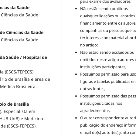
para exame dos avaliadores;
ncias da Saúde
Não estão sendo omitidos
 Ciências da Saúde
quaisquer ligações ou acordos
financiamento entre os autore
companhias ou pessoas que 
 de Ciências da Saúde
ter interesse no material abor
 Ciências da Saúde
no artigo;
Não estão sendo excluídos ou
 da Saúde / Hospital de
omitidos deste artigo autores 
instituições participantes;
de (ESCS/FEPECS).
Possuímos permissão para uso
ário de Brasília e área de
figuras e tabelas publicadas e
Médica Brasileira.
outras fontes;
Possuímos permissão das pess
instituições citadas nos
io de Brasília
agradecimentos;
. Especialista em
O autor correspondente autori
a (HUB-UnB) e Medicina
publicação do endereço infor
úde (ESCS-FEPECS).
e-mail do(s) autor(es) junto co