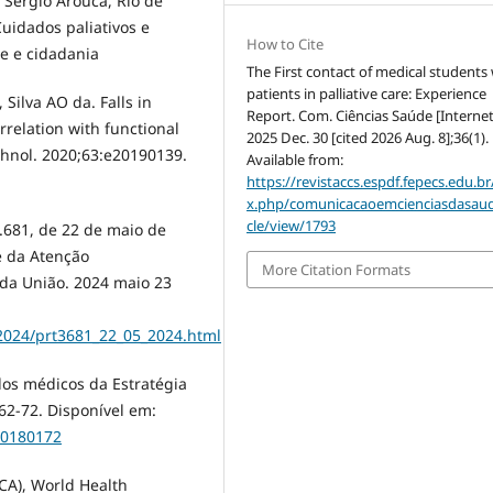
 Sergio Arouca, Rio de
Cuidados paliativos e
How to Cite
e e cidadania
The First contact of medical students
patients in palliative care: Experience
ilva AO da. Falls in
Report. Com. Ciências Saúde [Internet
orrelation with functional
2025 Dec. 30 [cited 2026 Aug. 8];36(1).
chnol. 2020;63:e20190139.
Available from:
https://revistaccs.espdf.fepecs.edu.br
x.php/comunicacaoemcienciasdasaud
cle/view/1793
3.681, de 22 de maio de
e da Atenção
More Citation Formats
 da União. 2024 maio 23
2024/prt3681_22_05_2024.html
 dos médicos da Estratégia
62-72. Disponível em:
20180172
CA), World Health