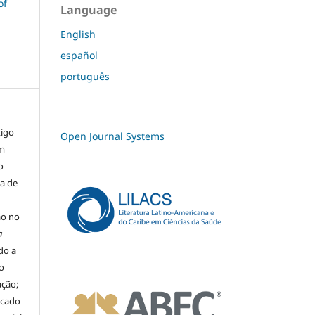
of
Language
English
español
português
tigo
Open Journal Systems
um
o
ma de
ão no
a
ado a
o
ação;
icado