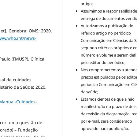
artigo;
Assumimos a responsabilidade
entrega de documentos verídic
Autorizamos a publicação do
rnet]. Genebra: OMS; 2020.
referido artigo no periódico
www.who.int/news-
Comunicação em Ciências da S
segundo critérios próprios e e
número e volume a serem defi
aulo (FMUSP). Clínica
pelo editor do periódico;
Nos comprometemos a atende
prazos estipulados pelos edito
nual de cuidados
periódico Comunicação em Ciê
nistério da Saúde; 2020.
da saúde;
Estamos cientes de que a não
2/Manual-Cuidados-
manifestação no prazo de dois
da revisão da diagramação, re
por e-mail, será considerado
ncer: uma questão de
aprovado para publicação.
orado) – Fundação