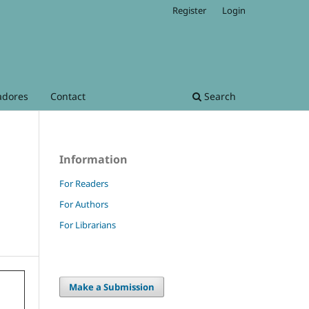
Register
Login
adores
Contact
Search
Information
For Readers
For Authors
For Librarians
Make a Submission