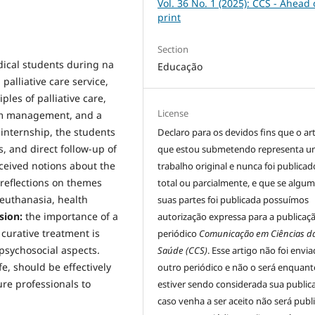
Vol. 36 No. 1 (2025): CCS - Ahead 
print
Section
dical students during na
Educação
 palliative care service,
ples of palliative care,
License
tom management, and a
 internship, the students
Declaro para os devidos fins que o ar
, and direct follow-up of
que estou submetendo representa 
ceived notions about the
trabalho original e nunca foi publicad
reflections on themes
total ou parcialmente, e que se algu
 euthanasia, health
suas partes foi publicada possuímos
sion:
the importance of a
autorização expressa para a publicaç
curative treatment is
periódico
Comunicação em Ciências d
psychosocial aspects.
Saúde (CCS)
. Esse artigo não foi envi
ife, should be effectively
outro periódico e não o será enquant
ure professionals to
estiver sendo considerada sua public
caso venha a ser aceito não será publ