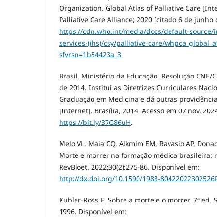
Organization. Global Atlas of Palliative Care [In
Palliative Care Alliance; 2020 [citado 6 de junho
https://cdn.who.int/media/docs/default-source/i
services-(ihs)/csy/palliative-care/whpca_global_at
sfvrsn=1b54423a_3
Brasil. Ministério da Educação. Resolução CNE/C
de 2014. Institui as Diretrizes Curriculares Naci
Graduação em Medicina e dá outras providências.
[Internet]. Brasília, 2014. Acesso em 07 nov. 202
https://bit.ly/37G86uH
.
Melo VL, Maia CQ, Alkmim EM, Ravasio AP, Donadel
Morte e morrer na formação médica brasileira: r
RevBioet. 2022;30(2):275-86. Disponível em:
http://dx.doi.org/10.1590/1983-80422022302526
Kübler-Ross E. Sobre a morte e o morrer. 7ª ed. 
1996. Disponível em: