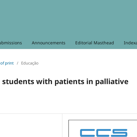
ubmissions
Announcements
Editorial Masthead
Index
 of print
/
Educação
 students with patients in palliative