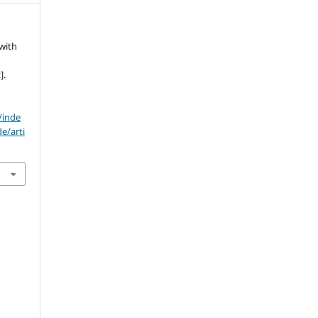
 with
].
/inde
e/arti