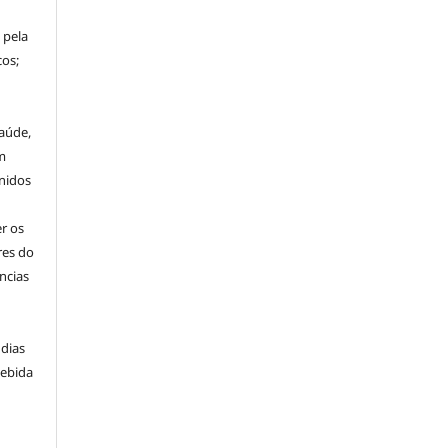
 pela
os;
aúde,
m
nidos
r os
res do
ncias
 dias
cebida