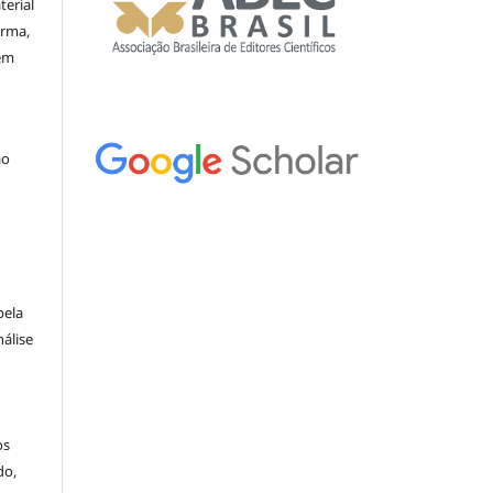
erial
orma,
nem
ão
pela
álise
os
do,