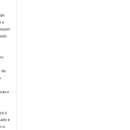
 de
s e
possam
dado
ou
 de
m
oas e
za a
mado e
m o