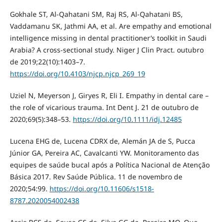
Gokhale ST, Al-Qahatani SM, Raj RS, Al-Qahatani BS,
Vaddamanu SK, Jathmi AA, et al. Are empathy and emotional
intelligence missing in dental practitioner’s toolkit in Saudi
Arabia? A cross-sectional study. Niger J Clin Pract. outubro
de 2019;22(10):1403–7.
https://doi.org/10.4103/njcp.njcp_269_19
Uziel N, Meyerson J, Giryes R, Eli I. Empathy in dental care –
the role of vicarious trauma. Int Dent J. 21 de outubro de
2020;69(5):348–53.
https://doi.org/10.1111/idj.12485
Lucena EHG de, Lucena CDRX de, Alemán JA de S, Pucca
Júnior GA, Pereira AC, Cavalcanti YW. Monitoramento das
equipes de saúde bucal após a Política Nacional de Atenção
Básica 2017. Rev Saúde Pública. 11 de novembro de
2020;54:99.
https://doi.org/10.11606/s1518-
8787.2020054002438