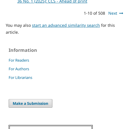
36 No. 1 (2025): CCS - Ahead of print
1-10 of 508
Next
You may also
start an advanced similarity search
for this
article.
Information
For Readers
For Authors
For Librarians
Make a Submission