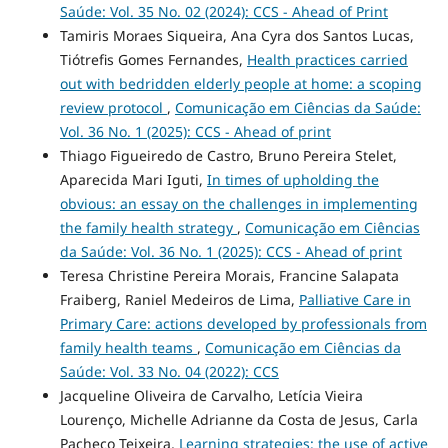
Saúde: Vol. 35 No. 02 (2024): CCS - Ahead of Print
Tamiris Moraes Siqueira, Ana Cyra dos Santos Lucas,
Tiótrefis Gomes Fernandes,
Health practices carried
out with bedridden elderly people at home: a scoping
review protocol
,
Comunicação em Ciências da Saúde:
Vol. 36 No. 1 (2025): CCS - Ahead of print
Thiago Figueiredo de Castro, Bruno Pereira Stelet,
Aparecida Mari Iguti,
In times of upholding the
obvious: an essay on the challenges in implementing
the family health strategy
,
Comunicação em Ciências
da Saúde: Vol. 36 No. 1 (2025): CCS - Ahead of print
Teresa Christine Pereira Morais, Francine Salapata
Fraiberg, Raniel Medeiros de Lima,
Palliative Care in
Primary Care: actions developed by professionals from
family health teams
,
Comunicação em Ciências da
Saúde: Vol. 33 No. 04 (2022): CCS
Jacqueline Oliveira de Carvalho, Letícia Vieira
Lourenço, Michelle Adrianne da Costa de Jesus, Carla
Pacheco Teixeira,
Learning strategies: the use of active