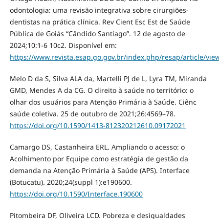
odontologia: uma revisão integrativa sobre cirurgiões-
dentistas na prática clínica. Rev Cient Esc Est de Saúde
Pública de Goiás “Cândido Santiago”. 12 de agosto de
2024;10:1-6 10c2. Disponível em:
https://www.revista.esap.go.gov.br/index.php/resap/article/vie
Melo D da S, Silva ALA da, Martelli PJ de L, Lyra TM, Miranda
GMD, Mendes A da CG. O direito à saúde no território: o
olhar dos usuários para Atenção Primária à Saúde. Ciênc
saúde coletiva. 25 de outubro de 2021;26:4569–78.
https://doi.org/10.1590/1413-812320212610.09172021
Camargo DS, Castanheira ERL. Ampliando o acesso: o
Acolhimento por Equipe como estratégia de gestão da
demanda na Atenção Primária à Saúde (APS). Interface
(Botucatu). 2020;24(suppl 1):e190600.
https://doi.org/10.1590/Interface.190600
Pitombeira DF, Oliveira LCD. Pobreza e desigualdades