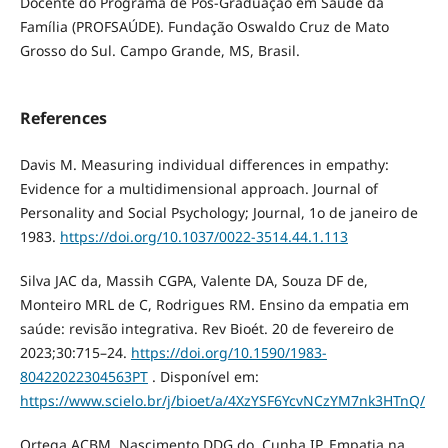
Docente do Programa de Pós-Graduação em Saúde da
Família (PROFSAÚDE). Fundação Oswaldo Cruz de Mato
Grosso do Sul. Campo Grande, MS, Brasil.
References
Davis M. Measuring individual differences in empathy:
Evidence for a multidimensional approach. Journal of
Personality and Social Psychology; Journal, 1o de janeiro de
1983.
https://doi.org/10.1037/0022-3514.44.1.113
Silva JAC da, Massih CGPA, Valente DA, Souza DF de,
Monteiro MRL de C, Rodrigues RM. Ensino da empatia em
saúde: revisão integrativa. Rev Bioét. 20 de fevereiro de
2023;30:715–24.
https://doi.org/10.1590/1983-
80422022304563PT
. Disponível em:
https://www.scielo.br/j/bioet/a/4XzYSF6YcvNCzYM7nk3HTnQ/
Ortega ACBM, Nascimento DDG do, Cunha IP. Empatia na