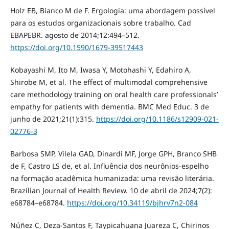
Holz EB, Bianco M de F. Ergologia: uma abordagem possível
para os estudos organizacionais sobre trabalho. Cad
EBAPEBR. agosto de 2014;12:494–512.
https://doi.org/10.1590/1679-39517443
Kobayashi M, Ito M, Iwasa Y, Motohashi Y, Edahiro A,
Shirobe M, et al. The effect of multimodal comprehensive
care methodology training on oral health care professionals’
empathy for patients with dementia. BMC Med Educ. 3 de
junho de 2021;21(1):315.
https://doi.org/10.1186/s12909-021-
02776-3
Barbosa SMP, Vilela GAD, Dinardi MF, Jorge GPH, Branco SHB
de F, Castro LS de, et al. Influência dos neurônios-espelho
na formação acadêmica humanizada: uma revisão literária.
Brazilian Journal of Health Review. 10 de abril de 2024;7(2):
e68784–e68784.
https://doi.org/10.34119/bjhrv7n2-084
Núñez C, Deza-Santos F, Taypicahuana Juareza C, Chirinos