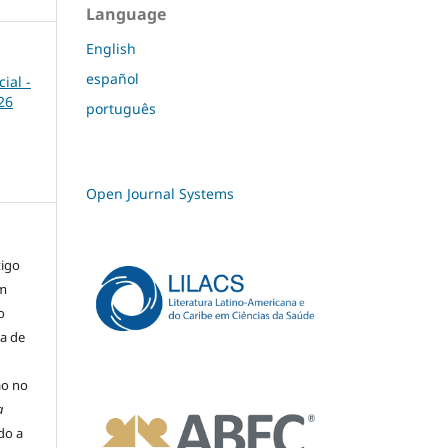
Language
English
español
ial -
26
português
Open Journal Systems
tigo
um
o
ma de
ão no
a
ado a