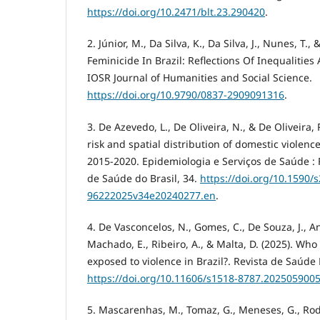
https://doi.org/10.2471/blt.23.290420
.
2. Júnior, M., Da Silva, K., Da Silva, J., Nunes, T., &
Feminicide In Brazil: Reflections Of Inequalities
IOSR Journal of Humanities and Social Science.
https://doi.org/10.9790/0837-2909091316
.
3. De Azevedo, L., De Oliveira, N., & De Oliveira, 
risk and spatial distribution of domestic violenc
2015-2020. Epidemiologia e Serviços de Saúde : 
de Saúde do Brasil, 34.
https://doi.org/10.1590/
96222025v34e20240277.en
.
4. De Vasconcelos, N., Gomes, C., De Souza, J., An
Machado, E., Ribeiro, A., & Malta, D. (2025). Wh
exposed to violence in Brazil?. Revista de Saúde 
https://doi.org/10.11606/s1518-8787.202505900
5. Mascarenhas, M., Tomaz, G., Meneses, G., Rodr