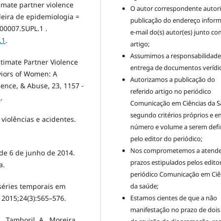
ntimate partner violence
O autor correspondente autori
leira de epidemiologia =
publicação do endereço infor
200007.SUPL.1 .
e-mail do(s) autor(es) junto co
.1
.
artigo;
Assumimos a responsabilidade
Intimate Partner Violence
entrega de documentos verídic
viors of Women: A
Autorizamos a publicação do
lence, & Abuse, 23, 1157 -
referido artigo no periódico
1
.
Comunicação em Ciências da S
segundo critérios próprios e e
e violências e acidentes.
número e volume a serem defi
pelo editor do periódico;
Nos comprometemos a atende
, de 6 de junho de 2014.
prazos estipulados pelos edito
a.
periódico Comunicação em Ciê
 séries temporais em
da saúde;
 2015;24(3):565–576.
Estamos cientes de que a não
manifestação no prazo de dois
, Tamboril, A., Moreira,