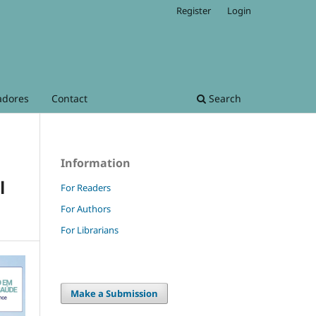
Register
Login
adores
Contact
Search
Information
l
For Readers
For Authors
For Librarians
Make a Submission