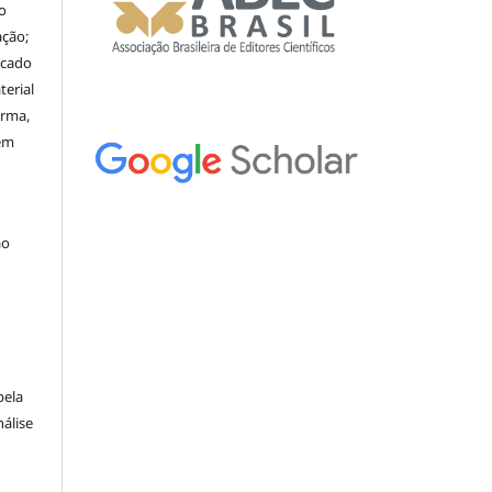
o
ação;
icado
erial
orma,
nem
ão
pela
álise