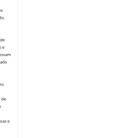
os
do,
 de
s e
possam
dado
ou
 de
m
oas e