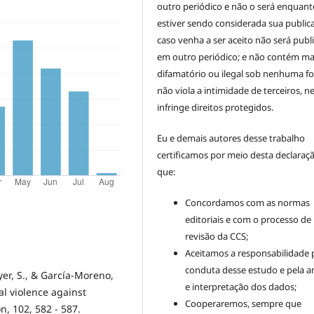
outro periódico e não o será enquant
estiver sendo considerada sua public
caso venha a ser aceito não será publ
em outro periódico; e não contém mat
difamatório ou ilegal sob nenhuma f
não viola a intimidade de terceiros, 
infringe direitos protegidos.
Eu e demais autores desse trabalho
certificamos por meio desta declaraç
que:
Concordamos com as normas
editoriais e com o processo de
revisão da CCS;
Aceitamos a responsabilidade 
conduta desse estudo e pela an
yer, S., & García-Moreno,
e interpretação dos dados;
al violence against
Cooperaremos, sempre que
, 102, 582 - 587.