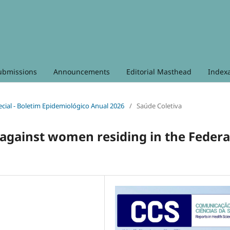
ubmissions
Announcements
Editorial Masthead
Index
pecial - Boletim Epidemiológico Anual 2026
/
Saúde Coletiva
 against women residing in the Federa