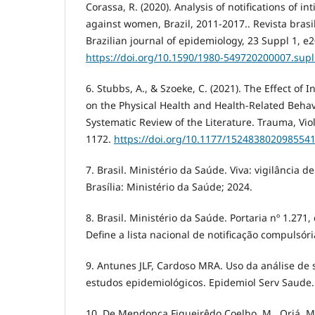
Corassa, R. (2020). Analysis of notifications of i
against women, Brazil, 2011-2017.. Revista brasi
Brazilian journal of epidemiology, 23 Suppl 1, e
https://doi.org/10.1590/1980-549720200007.supl
6. Stubbs, A., & Szoeke, C. (2021). The Effect of 
on the Physical Health and Health-Related Beha
Systematic Review of the Literature. Trauma, Vio
1172.
https://doi.org/10.1177/152483802098554
7. Brasil. Ministério da Saúde. Viva: vigilância d
Brasília: Ministério da Saúde; 2024.
8. Brasil. Ministério da Saúde. Portaria nº 1.271
Define a lista nacional de notificação compulsóri
9. Antunes JLF, Cardoso MRA. Uso da análise de
estudos epidemiológicos. Epidemiol Serv Saude.
10. De Mendonça Figueirêdo Coelho, M., Oriá, M.