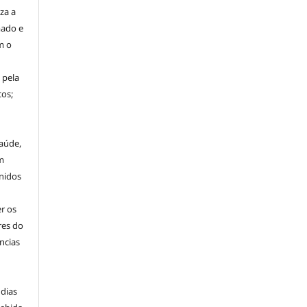
za a
mado e
m o
 pela
os;
aúde,
m
nidos
r os
res do
ncias
 dias