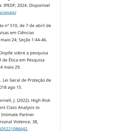
a: IPEDF; 2024. Disponível
acionais/
o nº 510, de 7 de abril de
uisas em Ciências
 maio 24; Seção 1:44-46.
. Dispõe sobre a pesquisa
l de Ética em Pesquisa
24 maio 29.
8. Lei Geral de Proteção de
2018 ago 15.
nnell, J. (2022). High-Risk
nt Class Analysis to
 Intimate Partner
rsonal Violence, 38,
2605221086642
.