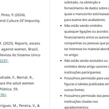
solicitado, na obtenção e
fornecimento de dados sobre 
quais o manuscrito está basea
 Pinto, P. (2024).
para exame dos avaliadores;
 And Culture Of Impunity.
Não estão sendo omitidos
quaisquer ligações ou acordos
financiamento entre os autore
R. (2025). Reports, excess
companhias ou pessoas que 
e against women, Brazil,
ter interesse no material abor
Revista do Sistema Unico
no artigo;
s2237-
Não estão sendo excluídos ou
omitidos deste artigo autores 
instituições participantes;
drade, F., Bernal, R.,
Possuímos permissão para uso
o are the adult women
figuras e tabelas publicadas e
Pública, 59.
outras fontes;
5701
.
Possuímos permissão das pess
instituições citadas nos
igues, M., Pereira, V., &
agradecimentos;