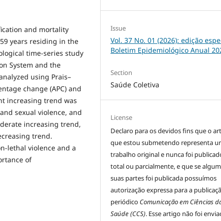
Issue
fication and mortality
Vol. 37 No. 01 (2026): edição espec
59 years residing in the
Boletim Epidemiológico Anual 20
ological time-series study
ion System and the
Section
 analyzed using Prais–
Saúde Coletiva
centage change (APC) and
nt increasing trend was
 and sexual violence, and
License
derate increasing trend,
Declaro para os devidos fins que o ar
ecreasing trend.
que estou submetendo representa 
n-lethal violence and a
trabalho original e nunca foi publicad
ortance of
total ou parcialmente, e que se algu
suas partes foi publicada possuímos
autorização expressa para a publicaç
periódico
Comunicação em Ciências d
Saúde (CCS)
. Esse artigo não foi envi