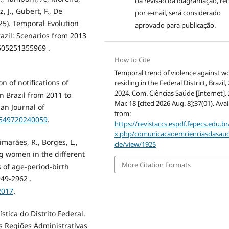
da revisão da diagramação, re
, J., Gubert, F., De
por e-mail, será considerado
025). Temporal Evolution
aprovado para publicação.
azil: Scenarios from 2013
2605251355969 .
How to Cite
Temporal trend of violence against 
on of notifications of
residing in the Federal District, Brazil
2024. Com. Ciências Saúde [Internet].
n Brazil from 2011 to
Mar. 18 [cited 2026 Aug. 8];37(01). Avai
ian Journal of
from:
0-549720240059
.
https://revistaccs.espdf.fepecs.edu.br
x.php/comunicacaoemcienciasdasaud
uimarães, R., Borges, L.,
cle/view/1925
ng women in the different
More Citation Formats
s of age-period-birth
949-2962 .
2017
.
ística do Distrito Federal.
s Regiões Administrativas