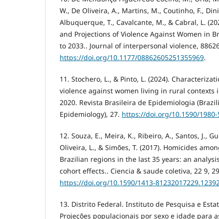
W., De Oliveira, A., Martins, M., Coutinho, F., Diniz
Albuquerque, T., Cavalcante, M., & Cabral, L. (2
and Projections of Violence Against Women in Br
to 2033.. Journal of interpersonal violence, 886
https://doi.org/10.1177/08862605251355969
.
11. Stochero, L., & Pinto, L. (2024). Characterizati
violence against women living in rural contexts i
2020. Revista Brasileira de Epidemiologia (Brazil
Epidemiology), 27.
https://doi.org/10.1590/198
12. Souza, E., Meira, K., Ribeiro, A., Santos, J., G
Oliveira, L., & Simões, T. (2017). Homicides amo
Brazilian regions in the last 35 years: an analysi
cohort effects.. Ciencia & saude coletiva, 22 9, 2
https://doi.org/10.1590/1413-81232017229.1239
13. Distrito Federal. Instituto de Pesquisa e Estat
Projeções populacionais por sexo e idade para a