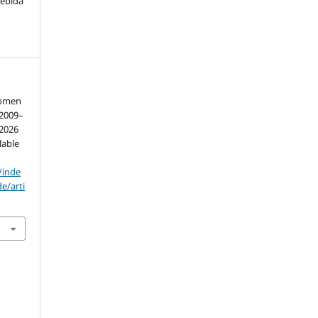
cebida
women
, 2009–
 2026
lable
/inde
e/arti