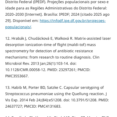
Distrito Federal (IPEDF). Projeções populacionais por sexo e
idade para as Regiões Administrativas do Distrito Federal:
2020–2030 [Internet]. Brasília: IPEDF; 2024 [citado 2025 ago
29]. Disponível em:
https://infodf.ipe.df.gov.br/projecoes-
populacionais/
.
12. Hrabák J, Chudácková E, Walková R. Matrix-assisted laser
desorption ionization-time of flight (maldi-tof) mass
spectrometry for detection of antibiotic resistance
mechanisms: from research to routine diagnosis. Clin
Microbiol Rev. 2013 Jan;26(1):103-14. doi:
10.1128/CMR.00058-12. PMID: 23297261; PMCID:
PMC3553667.
13. Habib M, Porter BD, Satzke C. Capsular serotyping of
Streptococcus pneumoniae using the Quellung reaction. J
Vis Exp. 2014 Feb 24;(84):e51208. doi: 10.3791/51208. PMID:
24637727; PMCID: PMC4131683.