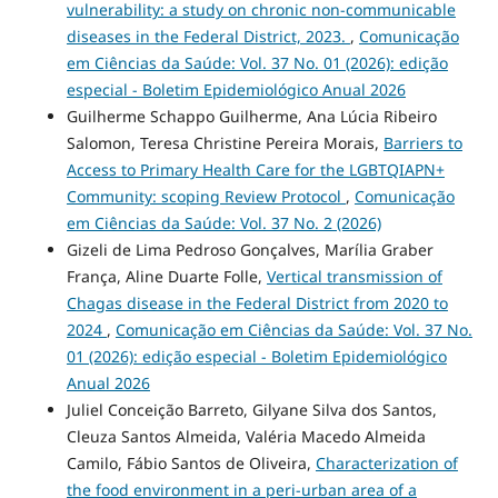
vulnerability: a study on chronic non-communicable
diseases in the Federal District, 2023.
,
Comunicação
em Ciências da Saúde: Vol. 37 No. 01 (2026): edição
especial - Boletim Epidemiológico Anual 2026
Guilherme Schappo Guilherme, Ana Lúcia Ribeiro
Salomon, Teresa Christine Pereira Morais,
Barriers to
Access to Primary Health Care for the LGBTQIAPN+
Community: scoping Review Protocol
,
Comunicação
em Ciências da Saúde: Vol. 37 No. 2 (2026)
Gizeli de Lima Pedroso Gonçalves, Marília Graber
França, Aline Duarte Folle,
Vertical transmission of
Chagas disease in the Federal District from 2020 to
2024
,
Comunicação em Ciências da Saúde: Vol. 37 No.
01 (2026): edição especial - Boletim Epidemiológico
Anual 2026
Juliel Conceição Barreto, Gilyane Silva dos Santos,
Cleuza Santos Almeida, Valéria Macedo Almeida
Camilo, Fábio Santos de Oliveira,
Characterization of
the food environment in a peri-urban area of a