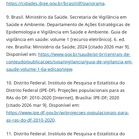
https://cidades.ibge.gov.br/brasil/df/panorama
.
9. Brasil. Ministério da Saúde. Secretaria de Vigilância em
Saúde e Ambiente. Departamento de Ações Estratégicas de
Epidemiologia e Vigilância em Saúde e Ambiente. Guia de
vigilância em saúde: volume 1 [recurso eletrônico]. 6. ed.
rev. Brasília: Ministério da Saúde; 2024 [citado 2026 mar 9].
Disponível em:
https://www.gov.br/saude/pt-br/centrais-de-
conteudo/publicacoes/svsa/vigilancia/guia-de-vigilancia-em-
saude-volume-1-6a-edicao/view
.
10. Distrito Federal. Instituto de Pesquisa e Estatística do
Distrito Federal (IPE-DF). Projeções populacionais para as
RAs do DF: 2010–2020 [Internet]. Brasília: IPE-DF; 2020
[citado 2026 mar 9]. Disponível em:
https://www.ipe.df.gov.br/w/projecoes-populacionais-para-
as-ras-do-df-2010-2020
.
11. Distrito Federal. Instituto de Pesquisa e Estatística do