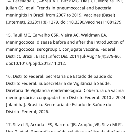
14. Parellada CI, Abreu AJL, Birck MG, Dias CZ, Moreira TNF,
Julian GS, et al. Trends in pneumococcal and bacterial
meningitis in Brazil from 2007 to 2019. Vaccines (Basel)
[Internet]. 2023;11(8):1279. doi: 10.3390/vaccines11081279.
15. Tauil MC, Carvalho CSR, Vieira AC, Waldman EA.
Meningococcal disease before and after the introduction of
meningococcal serogroup C conjugate vaccine. Federal
District, Brazil. Braz J Infect Dis. 2014 Jul-Aug;18(4):379-86.
doi:10.1016/j.bjid.2013.11.012.
16. Distrito Federal. Secretaria de Estado de Saúde do
Distrito Federal. Subsecretaria de Vigilância à Saúde.
Diretoria de Vigilância epidemiológica. Cobertura da vacina
meningocócica conjugada C no Distrito Federal: 2010 a 2024
[planilha]. Brasília: Secretaria de Estado de Saúde do
Distrito Federal; 2026.
17. Silva LR, Arruda LES, Barreto IJB, Aragão JVR, Silva MLFI,
Lira G, et al. Geografia e saúde coletiva: análise da dinâmica