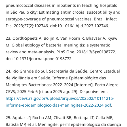
pneumococcal diseases in inpatients in teaching hospitals
in São Paulo city: Estimating antimicrobial susceptibility and
serotype-coverage of pneumococcal vaccines. Braz J Infect
Dis. 2023;27(2):102746. doi:10.1016/j.bjid.2023.102746.
23. Oordt-Speets A, Bolijn R, Van Hoorn R, Bhavsar A, Kyaw
M. Global etiology of bacterial meningitis: a systematic
review and meta-analysis. PLoS One. 2018;13(6):e0198772.
doi: 10.1371/journal.pone.0198772.
24. Rio Grande do Sul. Secretaria da Saúde. Centro Estadual
de Vigilância em Saúde. Informe Epidemiológico das
Meningites Bacterianas: 2022–2024 [Internet]. Porto Alegre:
CEVS; 2025 Feb 6 [citado 2025 ago 29]. Disponível em:
https://cevs.rs.gov.br/upload/arquivos/202502/10111215-
informe-epidemiologico-das-meningites-2022-2024.pdf
.
25. Aguiar LP, Rocha AM, Clivati BB, Bottega LT, Cella ME,
Batista MP, et al. Meningite: perfil epidemiológico da doença