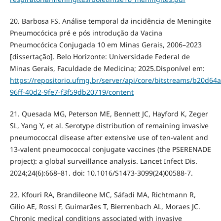
20. Barbosa FS. Análise temporal da incidência de Meningite
Pneumocócica pré e pós introdução da Vacina
Pneumocócica Conjugada 10 em Minas Gerais, 2006–2023
[dissertação]. Belo Horizonte: Universidade Federal de
Minas Gerais, Faculdade de Medicina; 2025.Disponível em:
https://repositorio.ufmg.br/server/api/core/bitstreams/b20d64a
96ff-40d2-9fe7-f3f59db20719/content
21. Quesada MG, Peterson ME, Bennett JC, Hayford K, Zeger
SL, Yang Y, et al. Serotype distribution of remaining invasive
pneumococcal disease after extensive use of ten-valent and
13-valent pneumococcal conjugate vaccines (the PSERENADE
project): a global surveillance analysis. Lancet Infect Dis.
2024;24(6):668–81. doi: 10.1016/S1473-3099(24)00588-7.
22. Kfouri RA, Brandileone MC, Sáfadi MA, Richtmann R,
Gilio AE, Rossi F, Guimarães T, Bierrenbach AL, Moraes JC.
Chronic medical conditions associated with invasive