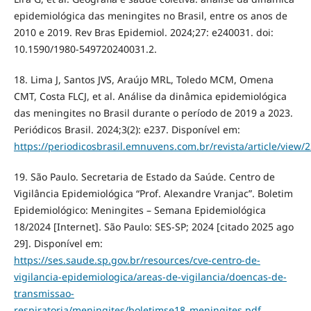
epidemiológica das meningites no Brasil, entre os anos de
2010 e 2019. Rev Bras Epidemiol. 2024;27: e240031. doi:
10.1590/1980-549720240031.2.
18. Lima J, Santos JVS, Araújo MRL, Toledo MCM, Omena
CMT, Costa FLCJ, et al. Análise da dinâmica epidemiológica
das meningites no Brasil durante o período de 2019 a 2023.
Periódicos Brasil. 2024;3(2): e237. Disponível em:
https://periodicosbrasil.emnuvens.com.br/revista/article/view/
19. São Paulo. Secretaria de Estado da Saúde. Centro de
Vigilância Epidemiológica “Prof. Alexandre Vranjac”. Boletim
Epidemiológico: Meningites – Semana Epidemiológica
18/2024 [Internet]. São Paulo: SES-SP; 2024 [citado 2025 ago
29]. Disponível em:
https://ses.saude.sp.gov.br/resources/cve-centro-de-
vigilancia-epidemiologica/areas-de-vigilancia/doencas-de-
transmissao-
respiratoria/meningites/boletimse18_meningites.pdf