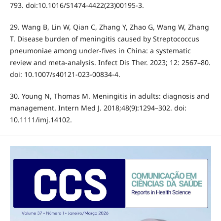
793. doi:10.1016/S1474-4422(23)00195-3.
29. Wang B, Lin W, Qian C, Zhang Y, Zhao G, Wang W, Zhang
T. Disease burden of meningitis caused by Streptococcus
pneumoniae among under-fives in China: a systematic
review and meta-analysis. Infect Dis Ther. 2023; 12: 2567–80.
doi: 10.1007/s40121-023-00834-4.
30. Young N, Thomas M. Meningitis in adults: diagnosis and
management. Intern Med J. 2018;48(9):1294–302. doi:
10.1111/imj.14102.