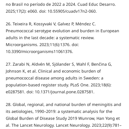
no Brasil no período de 2022 a 2024. Cuad Educ Desarro.
2025;17(2): e060. doi: 10.55905/cuadv17n2-060.
26. Teixeira R, Kossyvaki V, Galvez P, Méndez C.
Pneumococcal serotype evolution and burden in European
adults in the last decade: a systematic review.
Microorganisms. 2023;11(6):1376. doi:
10.3390/microorganisms11061376.
27. Zarabi N, Aldvén M, Sjölander S, Wahl F, Benčina G,
Johnson K, et al. Clinical and economic burden of
pneumococcal disease among adults in Sweden: a
population-based register study. PLoS One. 2023;18(6):
e0287581. doi: 10.1371/journal.pone.0287581.
28. Global, regional, and national burden of meningitis and
its aetiologies, 1990–2019: a systematic analysis for the
Global Burden of Disease Study 2019 Wunrow, Han Yong et
al. The Lancet Neurology. Lancet Neurology. 2023;22(9):781–