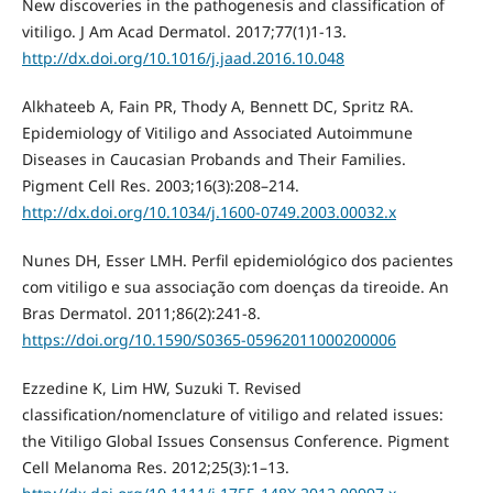
New discoveries in the pathogenesis and classification of
vitiligo. J Am Acad Dermatol. 2017;77(1)1-13.
http://dx.doi.org/10.1016/j.jaad.2016.10.048
Alkhateeb A, Fain PR, Thody A, Bennett DC, Spritz RA.
Epidemiology of Vitiligo and Associated Autoimmune
Diseases in Caucasian Probands and Their Families.
Pigment Cell Res. 2003;16(3):208–214.
http://dx.doi.org/10.1034/j.1600-0749.2003.00032.x
Nunes DH, Esser LMH. Perfil epidemiológico dos pacientes
com vitiligo e sua associação com doenças da tireoide. An
Bras Dermatol. 2011;86(2):241-8.
https://doi.org/10.1590/S0365-05962011000200006
Ezzedine K, Lim HW, Suzuki T. Revised
classification/nomenclature of vitiligo and related issues:
the Vitiligo Global Issues Consensus Conference. Pigment
Cell Melanoma Res. 2012;25(3):1–13.