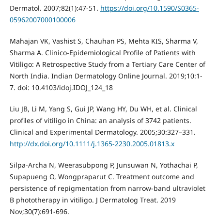
Dermatol. 2007;82(1):47-51.
https://doi.org/10.1590/S0365-
05962007000100006
Mahajan VK, Vashist S, Chauhan PS, Mehta KIS, Sharma V,
Sharma A. Clinico-Epidemiological Profile of Patients with
Vitiligo: A Retrospective Study from a Tertiary Care Center of
North India. Indian Dermatology Online Journal. 2019;10:1-
7. doi: 10.4103/idoj.IDOJ_124_18
Liu JB, Li M, Yang S, Gui JP, Wang HY, Du WH, et al. Clinical
profiles of vitiligo in China: an analysis of 3742 patients.
Clinical and Experimental Dermatology. 2005;30:327–331.
http://dx.doi.org/10.1111/j.1365-2230.2005.01813.x
Silpa-Archa N, Weerasubpong P, Junsuwan N, Yothachai P,
Supapueng O, Wongpraparut C. Treatment outcome and
persistence of repigmentation from narrow-band ultraviolet
B phototherapy in vitiligo. J Dermatolog Treat. 2019
Nov;30(7):691-696.