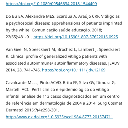
https://doi.org/10.1080/09546634.2018.1544409
Do Bu EA, Alexandre MES, Scardua A, Araújo CRF. Vitiligo as
a psychosocial disease: apprehensions of patients imprinted
by the white. Comunicação saúde educação. 2018;
22(65):481-91.
https://doi.org/10.1590/1807-57622016.0925
Van Geel N, Speeckaert M, Brochez L, Lambert J, Speeckaert
R. Clinical profile of generalized vitiligo patients with
associated autoimmune/ autoinflammatory diseases. JEADV
2014, 28, 741–746.
https://doi.org/10.1111/jdv.12169
Cavalcante MLLL, Pinto ACVD, Brito FF, Silva GV, Itimura G,
Martelli ACC. Perfil clínico e epidemiológico do vitiligo
infantil: análise de 113 casos diagnosticados em um centro
de referência em dermatologia de 2004 a 2014. Surg Cosmet
Dermatol 2015;7(4):298-301.
http://www.dx.doi.org/10.5935/scd1984-8773.201574711