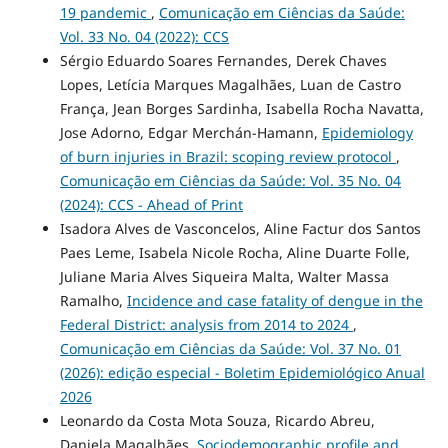
19 pandemic
,
Comunicação em Ciências da Saúde:
Vol. 33 No. 04 (2022): CCS
Sérgio Eduardo Soares Fernandes, Derek Chaves
Lopes, Letícia Marques Magalhães, Luan de Castro
França, Jean Borges Sardinha, Isabella Rocha Navatta,
Jose Adorno, Edgar Merchán-Hamann,
Epidemiology
of burn injuries in Brazil: scoping review protocol
,
Comunicação em Ciências da Saúde: Vol. 35 No. 04
(2024): CCS - Ahead of Print
Isadora Alves de Vasconcelos, Aline Factur dos Santos
Paes Leme, Isabela Nicole Rocha, Aline Duarte Folle,
Juliane Maria Alves Siqueira Malta, Walter Massa
Ramalho,
Incidence and case fatality of dengue in the
Federal District: analysis from 2014 to 2024
,
Comunicação em Ciências da Saúde: Vol. 37 No. 01
(2026): edição especial - Boletim Epidemiológico Anual
2026
Leonardo da Costa Mota Souza, Ricardo Abreu,
Daniela Magalhães,
Sociodemographic profile and