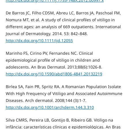
http://dx.doi.org/10.1111/j.1755-148X.2012.00997.x
De Barros JC, Filho CDSM, Abreu LC, Barros JA, Paschoal FM,
Nomura MT, et al. A study of clinical profiles of vitiligo in
different ages: an analysis of 669 outpatients. International
Journal of Dermatology. 2014. 53: 842–848.
http://dx.doi.org/10.1111/ijd.12055
Marinho FS, Cirino PV, Fernandes NC. Clinical
epidemiological profile of vitiligo in children and
adolescents. An Bras Dermatol. 2013;88(6):1026-8.
http://dx.doi.org/10.1590/abd1806-4841.20132219
Birlea SA, Fain PR, Spritz RA. A Romanian Population Isolate
With High Frequency of Vitiligo and Associated Autoimmune
Diseases. Arch dermatol. 2008;144 (3):1-7.
http://dx.doi.org/10.1001/archderm.144.3.310
Silva CMRS, Pereira LB, Gontijo B, Ribeiro GB. Vitiligo na
infância: características clínicas e epidemiológicas. An Bras