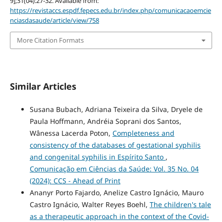
9];31(04):27-32. Available from:
https://revistaccs.espdf.fepecs.edu.br/index.php/comunicacaoemcie
nciasdasaude/article/view/758
More Citation Formats
Similar Articles
Susana Bubach, Adriana Teixeira da Silva, Dryele de
Paula Hoffmann, Andréia Soprani dos Santos,
Wânessa Lacerda Poton,
Completeness and
consistency of the databases of gestational syphilis
and congenital syphilis in Espírito Santo
,
Comunicação em Ciências da Saúde: Vol. 35 No. 04
(2024): CCS - Ahead of Print
Ananyr Porto Fajardo, Anelize Castro Ignácio, Mauro
Castro Ignácio, Walter Reyes Boehl,
The children's tale
as a therapeutic approach in the context of the Covid-