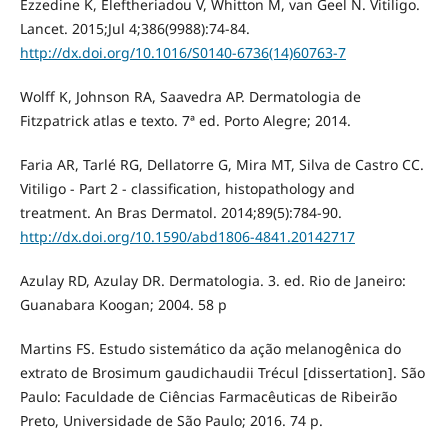
Ezzedine K, Eleftheriadou V, Whitton M, van Geel N. Vitiligo.
Lancet. 2015;Jul 4;386(9988):74-84.
http://dx.doi.org/10.1016/S0140-6736(14)60763-7
Wolff K, Johnson RA, Saavedra AP. Dermatologia de
Fitzpatrick atlas e texto. 7ª ed. Porto Alegre; 2014.
Faria AR, Tarlé RG, Dellatorre G, Mira MT, Silva de Castro CC.
Vitiligo - Part 2 - classification, histopathology and
treatment. An Bras Dermatol. 2014;89(5):784-90.
http://dx.doi.org/10.1590/abd1806-4841.20142717
Azulay RD, Azulay DR. Dermatologia. 3. ed. Rio de Janeiro:
Guanabara Koogan; 2004. 58 p
Martins FS. Estudo sistemático da ação melanogênica do
extrato de Brosimum gaudichaudii Trécul [dissertation]. São
Paulo: Faculdade de Ciências Farmacêuticas de Ribeirão
Preto, Universidade de São Paulo; 2016. 74 p.