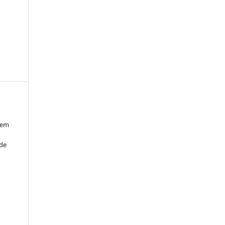
 em
 de