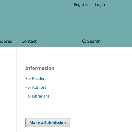
Register
Login
adores
Contact
Search
Information
For Readers
For Authors
For Librarians
Make a Submission