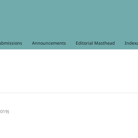
ubmissions
Announcements
Editorial Masthead
Index
2019)