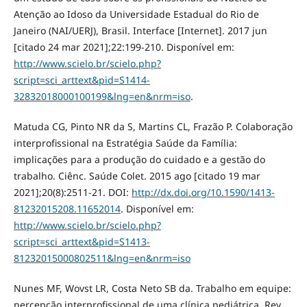
Atenção ao Idoso da Universidade Estadual do Rio de
Janeiro (NAI/UERJ), Brasil. Interface [Internet]. 2017 jun
[citado 24 mar 2021];22:199-210. Disponível em:
http://www.scielo.br/scielo.php?
script=sci_arttext&pid=S1414-
32832018000100199&lng=en&nrm=iso
.
Matuda CG, Pinto NR da S, Martins CL, Frazão P. Colaboração
interprofissional na Estratégia Saúde da Família:
implicações para a produção do cuidado e a gestão do
trabalho. Ciênc. Saúde Colet. 2015 ago [citado 19 mar
2021];20(8):2511-21. DOI:
http://dx.doi.org/10.1590/1413-
81232015208.11652014
. Disponível em:
http://www.scielo.br/scielo.php?
script=sci_arttext&pid=S1413-
81232015000802511&lng=en&nrm=iso
Nunes MF, Wovst LR, Costa Neto SB da. Trabalho em equipe:
percepção interprofissional de uma clínica pediátrica. Rev.