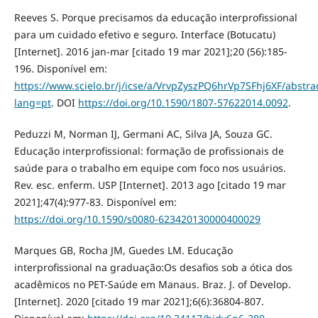
Reeves S. Porque precisamos da educação interprofissional
para um cuidado efetivo e seguro. Interface (Botucatu)
[Internet]. 2016 jan-mar [citado 19 mar 2021];20 (56):185-
196. Disponível em:
https://www.scielo.br/j/icse/a/VrvpZyszPQ6hrVp7SFhj6XF/abstrac
lang=pt
. DOI
https://doi.org/10.1590/1807-57622014.0092
.
Peduzzi M, Norman IJ, Germani AC, Silva JA, Souza GC.
Educação interprofissional: formação de profissionais de
saúde para o trabalho em equipe com foco nos usuários.
Rev. esc. enferm. USP [Internet]. 2013 ago [citado 19 mar
2021];47(4):977-83. Disponível em:
https://doi.org/10.1590/s0080-623420130000400029
Marques GB, Rocha JM, Guedes LM. Educação
interprofissional na graduação:Os desafios sob a ótica dos
acadêmicos no PET-Saúde em Manaus. Braz. J. of Develop.
[Internet]. 2020 [citado 19 mar 2021];6(6):36804-807.