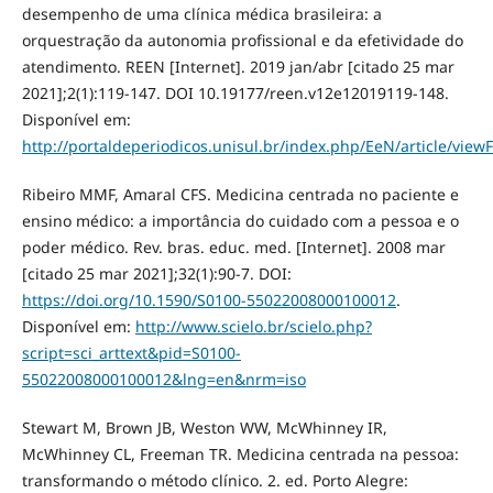
desempenho de uma clínica médica brasileira: a
orquestração da autonomia profissional e da efetividade do
atendimento. REEN [Internet]. 2019 jan/abr [citado 25 mar
2021];2(1):119-147. DOI 10.19177/reen.v12e12019119-148.
Disponível em:
http://portaldeperiodicos.unisul.br/index.php/EeN/article/viewF
Ribeiro MMF, Amaral CFS. Medicina centrada no paciente e
ensino médico: a importância do cuidado com a pessoa e o
poder médico. Rev. bras. educ. med. [Internet]. 2008 mar
[citado 25 mar 2021];32(1):90-7. DOI:
https://doi.org/10.1590/S0100-55022008000100012
.
Disponível em:
http://www.scielo.br/scielo.php?
script=sci_arttext&pid=S0100-
55022008000100012&lng=en&nrm=iso
Stewart M, Brown JB, Weston WW, McWhinney IR,
McWhinney CL, Freeman TR. Medicina centrada na pessoa:
transformando o método clínico. 2. ed. Porto Alegre: