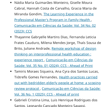
Nádia Maria Guimarães Monteiro, Giselle Moura
Cabral, Hannah Costa de Carvalho, Gracia Maria de
Miranda Gondim,
The Learning Experience in the
Professional Master’s Program in Family Health
,
Comunicação em Ciências da Saúde: Vol. 34 No. 02
(2023): CCS
Thayanne Gabryelle Martins Dias, Fernanda Leticia
Frates Cauduro, Milena Mendes Jorge, Thaís Sousa de
Brito, Juliane Andrade,
Remote workshop of design
thinking on interprofessional health education :
experience report
,
Comunicação em Ciências da
Saúde: Vol. 35 No. 01 (2024): CCS - Ahead of Print
Tamiris Moraes Siqueira, Ana Cyra dos Santos Lucas,
Tiótrefis Gomes Fernandes,
Health practices carried
out with bedridden elderly people at home: a scoping
review protocol
,
Comunicação em Ciências da Saúde:
Vol. 36 No. 1 (2025): CCS - Ahead of print
Gabrieli Cristina Lima, Luis Henrique Rodrigues dos
Santos, Leonardo Cançado Monteiro Savassi,