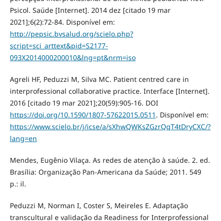
Psicol. Saúde [Internet]. 2014 dez [citado 19 mar
2021];6(2):72-84. Disponível em:
http://pepsic.bvsalud.org/scielo.php?
script=sci_arttext&pid=S2177-
093X2014000200010&lng=pt&nrm=iso
Agreli HF, Peduzzi M, Silva MC. Patient centred care in
interprofessional collaborative practice. Interface [Internet].
2016 [citado 19 mar 2021];20(59):905-16. DOI
https://doi.org/10.1590/1807-57622015.0511
. Disponível em:
https://www.scielo.br/j/icse/a/sXhwQWKsZGzrQqT4tDryCXC/?
lang=en
Mendes, Eugênio Vilaça. As redes de atenção à saúde. 2. ed.
Brasília: Organização Pan-Americana da Saúde; 2011. 549
p.: il.
Peduzzi M, Norman I, Coster S, Meireles E. Adaptação
transcultural e validação da Readiness for Interprofessional