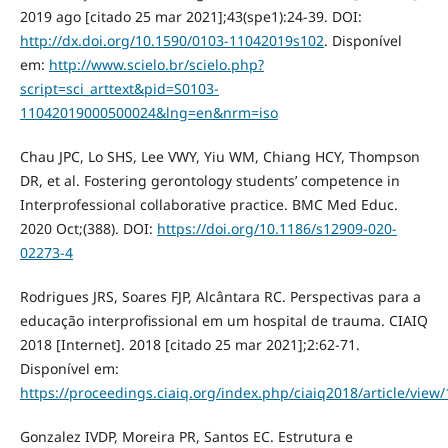
2019 ago [citado 25 mar 2021];43(spe1):24-39. DOI:
http://dx.doi.org/10.1590/0103-11042019s102
. Disponível
em:
http://www.scielo.br/scielo.php?
script=sci_arttext&pid=S0103-
11042019000500024&lng=en&nrm=iso
Chau JPC, Lo SHS, Lee VWY, Yiu WM, Chiang HCY, Thompson
DR, et al. Fostering gerontology students’ competence in
Interprofessional collaborative practice. BMC Med Educ.
2020 Oct;(388). DOI:
https://doi.org/10.1186/s12909-020-
02273-4
Rodrigues JRS, Soares FJP, Alcântara RC. Perspectivas para a
educação interprofissional em um hospital de trauma. CIAIQ
2018 [Internet]. 2018 [citado 25 mar 2021];2:62-71.
Disponível em:
https://proceedings.ciaiq.org/index.php/ciaiq2018/article/view
Gonzalez IVDP, Moreira PR, Santos EC. Estrutura e