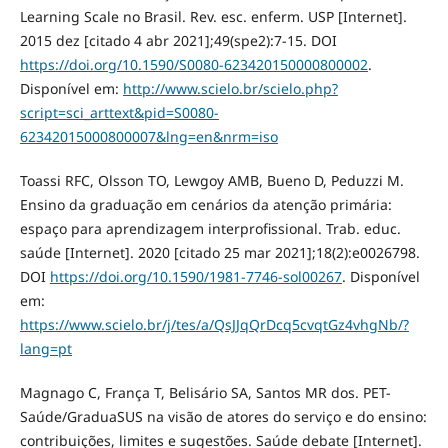
Learning Scale no Brasil. Rev. esc. enferm. USP [Internet].
2015 dez [citado 4 abr 2021];49(spe2):7-15. DOI
https://doi.org/10.1590/S0080-623420150000800002
.
Disponível em:
http://www.scielo.br/scielo.php?
script=sci_arttext&pid=S0080-
62342015000800007&lng=en&nrm=iso
Toassi RFC, Olsson TO, Lewgoy AMB, Bueno D, Peduzzi M.
Ensino da graduação em cenários da atenção primária:
espaço para aprendizagem interprofissional. Trab. educ.
saúde [Internet]. 2020 [citado 25 mar 2021];18(2):e0026798.
DOI
https://doi.org/10.1590/1981-7746-sol00267
. Disponível
em:
https://www.scielo.br/j/tes/a/QsJJqQrDcq5cvqtGz4vhgNb/?
lang=pt
Magnago C, França T, Belisário SA, Santos MR dos. PET-
Saúde/GraduaSUS na visão de atores do serviço e do ensino:
contribuições, limites e sugestões. Saúde debate [Internet].