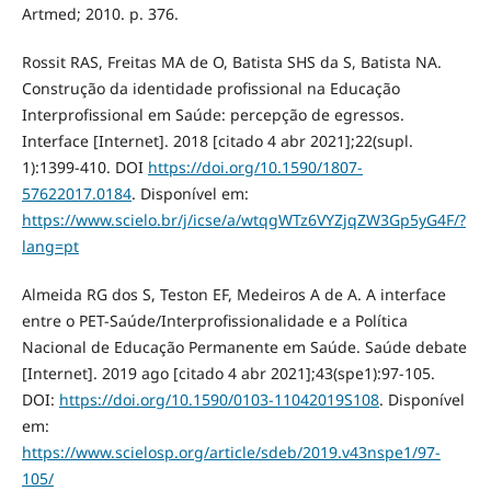
Artmed; 2010. p. 376.
Rossit RAS, Freitas MA de O, Batista SHS da S, Batista NA.
Construção da identidade profissional na Educação
Interprofissional em Saúde: percepção de egressos.
Interface [Internet]. 2018 [citado 4 abr 2021];22(supl.
1):1399-410. DOI
https://doi.org/10.1590/1807-
57622017.0184
. Disponível em:
https://www.scielo.br/j/icse/a/wtqgWTz6VYZjqZW3Gp5yG4F/?
lang=pt
Almeida RG dos S, Teston EF, Medeiros A de A. A interface
entre o PET-Saúde/Interprofissionalidade e a Política
Nacional de Educação Permanente em Saúde. Saúde debate
[Internet]. 2019 ago [citado 4 abr 2021];43(spe1):97-105.
DOI:
https://doi.org/10.1590/0103-11042019S108
. Disponível
em:
https://www.scielosp.org/article/sdeb/2019.v43nspe1/97-
105/