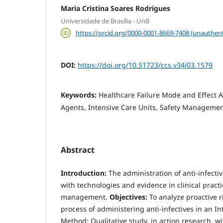
Maria Cristina Soares Rodrigues
Universidade de Brasília - UnB
https://orcid.org/0000-0001-8669-7408 (unauthent
DOI:
https://doi.org/10.51723/ccs.v34i03.1579
Keywords:
Healthcare Failure Mode and Effect An
Agents, Intensive Care Units, Safety Management
Abstract
Introduction:
The administration of anti-infect
with technologies and evidence in clinical pract
management.
Objectives:
To analyze proactive 
process of administering anti-infectives in an In
Method: Qualitative study, in action research, wi