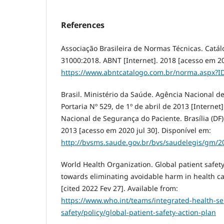
References
Associação Brasileira de Normas Técnicas. Cat
31000:2018. ABNT [Internet]. 2018 [acesso em 20
https://www.abntcatalogo.com.br/norma.aspx?I
Brasil. Ministério da Saúde. Agência Nacional de 
Portaria Nº 529, de 1º de abril de 2013 [Internet
Nacional de Segurança do Paciente. Brasília (DF)
2013 [acesso em 2020 jul 30]. Disponível em:
http://bvsms.saude.gov.br/bvs/saudelegis/gm/2
World Health Organization. Global patient safet
towards eliminating avoidable harm in health c
[cited 2022 Fev 27]. Available from:
https://www.who.int/teams/integrated-health-ser
safety/policy/global-patient-safety-action-plan