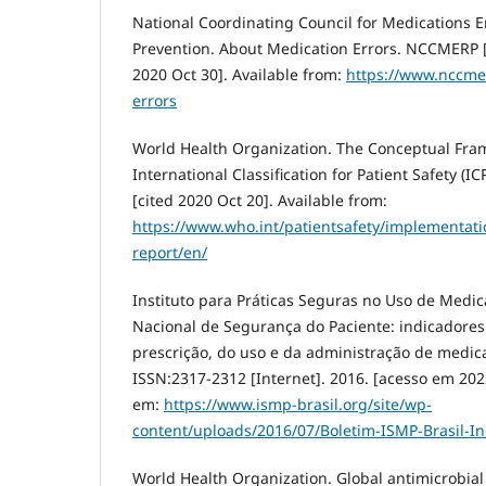
National Coordinating Council for Medications 
Prevention. About Medication Errors. NCCMERP [I
2020 Oct 30]. Available from:
https://www.nccme
errors
World Health Organization. The Conceptual Fra
International Classification for Patient Safety (I
[cited 2020 Oct 20]. Available from:
https://www.who.int/patientsafety/implementat
report/en/
Instituto para Práticas Seguras no Uso de Medi
Nacional de Segurança do Paciente: indicadores
prescrição, do uso e da administração de medica
ISSN:2317-2312 [Internet]. 2016. [acesso em 2022
em:
https://www.ismp-brasil.org/site/wp-
content/uploads/2016/07/Boletim-ISMP-Brasil-In
World Health Organization. Global antimicrobial