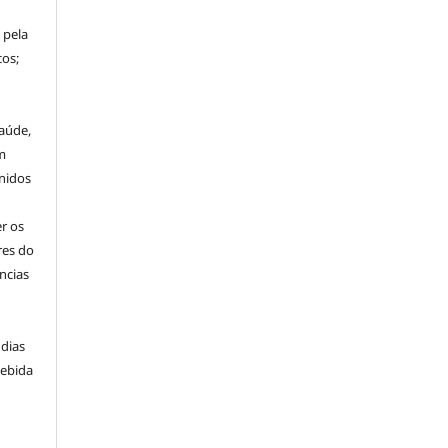
 pela
os;
aúde,
m
nidos
r os
res do
ncias
 dias
cebida