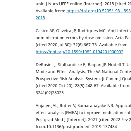
unit. J Nurs UFPE online [Internet]. 2018 [cited 20
Available from:
https://doi.org/10.5205/1981-89
2018
Castro AF, Oliveira JP, Rodrigues MC. Anti-infect
administration errors by dose omission. Acta Pa
[cited 2020 Jul 30]; 32(6):667-73. Available from:
https://doi.org/10.1590/1982-0194201900092
DeRosier J, Stalhandske E, Bagian JP, Nudell T. U
Mode and Effect Analysis: The VA National Center
Prospective Risk Analysis System. Jt Comm J Qual
[cited 2020 Oct 20]; 28(5):248-67. Available from
3241(02)28025-
Anjalee JAL, Rutter V, Samaranayake NR. Applica
effect analysis (FMEA) to improve medication saf
Postgrad Med J [Internet]. 2021 [cited 2022 Fev 2
from:10.1136/postgradmedj-2019-137484