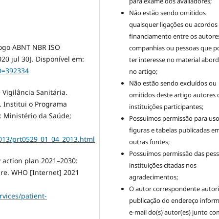
para exame dos avaliadores;
Não estão sendo omitidos
quaisquer ligações ou acordos
financiamento entre os autore
álogo ABNT NBR ISO
companhias ou pessoas que 
20 jul 30]. Disponível em:
ter interesse no material abor
D=392334
no artigo;
Não estão sendo excluídos ou
Vigilância Sanitária.
omitidos deste artigo autores 
]. Institui o Programa
instituições participantes;
: Ministério da Saúde;
Possuímos permissão para uso
figuras e tabelas publicadas e
013/prt0529_01_04_2013.html
outras fontes;
Possuímos permissão das pess
y action plan 2021–2030:
instituições citadas nos
are. WHO [Internet] 2021
agradecimentos;
O autor correspondente autori
vices/patient-
publicação do endereço infor
e-mail do(s) autor(es) junto co