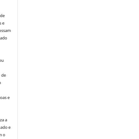
 de
s e
possam
dado
ou
 de
m
oas e
za a
mado e
m o