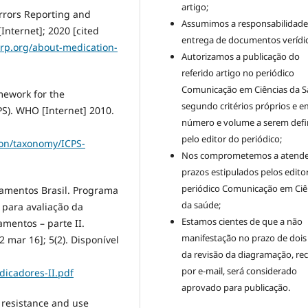
artigo;
Errors Reporting and
Assumimos a responsabilidade
nternet]; 2020 [cited
entrega de documentos verídic
rp.org/about-medication-
Autorizamos a publicação do
referido artigo no periódico
Comunicação em Ciências da S
mework for the
segundo critérios próprios e e
CPS). WHO [Internet] 2010.
número e volume a serem defi
pelo editor do periódico;
ion/taxonomy/ICPS-
Nos comprometemos a atende
prazos estipulados pelos edito
periódico Comunicação em Ciê
camentos Brasil. Programa
da saúde;
 para avaliação da
Estamos cientes de que a não
mentos – parte II.
manifestação no prazo de dois
 mar 16]; 5(2). Disponível
da revisão da diagramação, re
por e-mail, será considerado
dicadores-II.pdf
aprovado para publicação.
 resistance and use