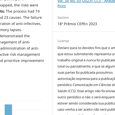
Vol. 34 No. 03 (2023): CCS - Ahead
mapped, the risks were
Print
ts:
The process had 19
nd 23 causes. The failure
Section
tion of anti-infectives,
18º Prêmio CEPEn 2023
emory lapses.
demonstrated the
License
anagement of anti-
Declaro para os devidos fins que o ar
administration of anti-
que estou submetendo representa 
active risk management
trabalho original e nunca foi publicad
and prioritize improvement
total ou parcialmente, e que se algu
suas partes foi publicada possuímos
autorização expressa para a publicaç
periódico
Comunicação em Ciências d
Saúde (CCS)
. Esse artigo não foi envi
outro periódico e não o será enquant
estiver sendo considerada sua public
caso venha a ser aceito não será publ