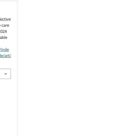
ective
e care
2024
lable
/inde
e/arti