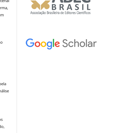
erial
orma,
nem
ão
pela
álise
os
do,