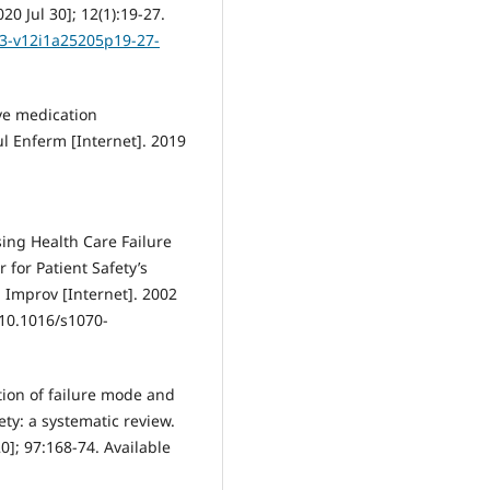
20 Jul 30]; 12(1):19-27.
63-v12i1a25205p19-27-
ive medication
ul Enferm [Internet]. 2019
sing Health Care Failure
 for Patient Safety’s
 Improv [Internet]. 2002
:10.1016/s1070-
tion of failure mode and
ety: a systematic review.
0]; 97:168-74. Available