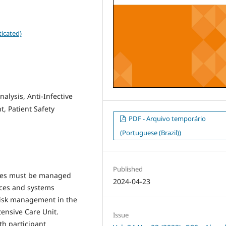
icated)
alysis, Anti-Infective
, Patient Safety
PDF - Arquivo temporário
(Portuguese (Brazil))
Published
ives must be managed
2024-04-23
ices and systems
risk management in the
tensive Care Unit.
Issue
th participant