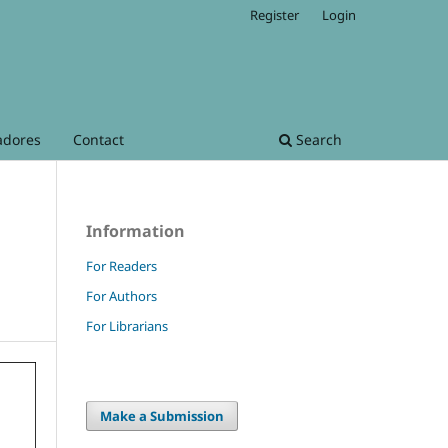
Register
Login
adores
Contact
Search
Information
For Readers
For Authors
For Librarians
Make a Submission