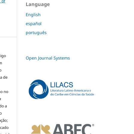
 of
Language
English
español
português
tigo
Open Journal Systems
um
o
ma de
ão no
a
ado a
o
ação;
icado