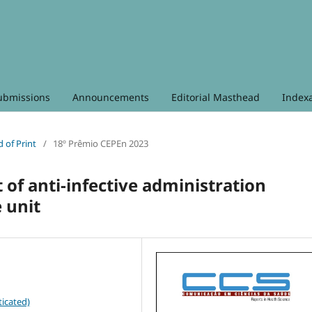
ubmissions
Announcements
Editorial Masthead
Index
d of Print
/
18º Prêmio CEPEn 2023
of anti-infective administration
 unit
icated)