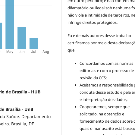
em outro periódico; e não contém mat
difamatório ou ilegal sob nenhuma f
não viola a intimidade de terceiros, 
infringe direitos protegidos.
Eu e demais autores desse trabalho
certificamos por meio desta declaraç
que:
Concordamos com as normas
editoriais e com o processo de
revisão da CCS;
Aceitamos a responsabilidade 
io de Brasília - HUB
conduta desse estudo e pela an
e interpretação dos dados;
Cooperaremos, sempre que
e Brasília - UnB
solicitado, na obtenção e
s da Saúde. Departamento
fornecimento de dados sobre 
iro, Brasília, DF
quais o manuscrito está basea