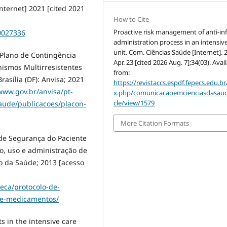
nternet] 2021 [cited 2021
How to Cite
Proactive risk management of anti-inf
40027336
administration process in an intensiv
unit. Com. Ciências Saúde [Internet]. 
. Plano de Contingência
Apr. 23 [cited 2026 Aug. 7];34(03). Avai
ismos Multirresistentes
from:
asília (DF): Anvisa; 2021
https://revistaccs.espdf.fepecs.edu.br
www.gov.br/anvisa/pt-
x.php/comunicacaoemcienciasdasaud
cle/view/1579
aude/publicacoes/placon-
More Citation Formats
 de Segurança do Paciente
o, uso e administração de
io da Saúde; 2013 [acesso
oteca/protocolo-de-
de-medicamentos/
s in the intensive care