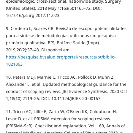
epidemiologic, cross-sectional, nationwide study. Surgery
(United States). 2018 May 1;163(5):1165–72. DOI:
10.1016/j.surg.2017.11.023
9. Cordeiro L, Soares CB. Revisão de escopo: potencialidades
para a síntese de metodologias utilizadas em pesquisa
primária qualitativa. BIS, Bol Inst Saúde (Impr).
2019;20(2):37–43. Disponível em
https://pesquisa.bvsalud.org/portal/resource/pt/biblio-
1021863
10. Peters MDJ, Marnie C, Tricco AC, Pollock D, Munn Z,
Alexander L, et al. Updated methodological guidance for the
conduct of scoping reviews. JBI Evidence Synthesis. 2020 Oct
1;18(10):2119–26. DOI: 10.11124/JBIES-20-00167
11. Tricco AC, Lillie E, Zarin W, O’Brien KK, Colquhoun H,
Levac D, et al. PRISMA extension for scoping reviews
(PRISMA-ScR): Checklist and explanation. Vol. 169, Annals of
Internal Medicine. American College of Physicians; 2018. p.