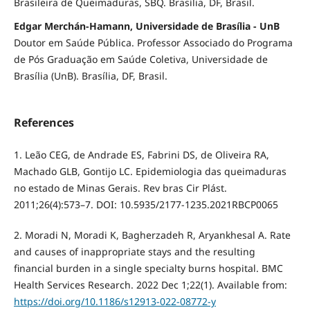
Brasileira de Queimaduras, SBQ. Brasília, DF, Brasil.
Edgar Merchán-Hamann, Universidade de Brasília - UnB
Doutor em Saúde Pública. Professor Associado do Programa
de Pós Graduação em Saúde Coletiva, Universidade de
Brasília (UnB). Brasília, DF, Brasil.
References
1. Leão CEG, de Andrade ES, Fabrini DS, de Oliveira RA,
Machado GLB, Gontijo LC. Epidemiologia das queimaduras
no estado de Minas Gerais. Rev bras Cir Plást.
2011;26(4):573–7. DOI: 10.5935/2177-1235.2021RBCP0065
2. Moradi N, Moradi K, Bagherzadeh R, Aryankhesal A. Rate
and causes of inappropriate stays and the resulting
financial burden in a single specialty burns hospital. BMC
Health Services Research. 2022 Dec 1;22(1). Available from:
https://doi.org/10.1186/s12913-022-08772-y