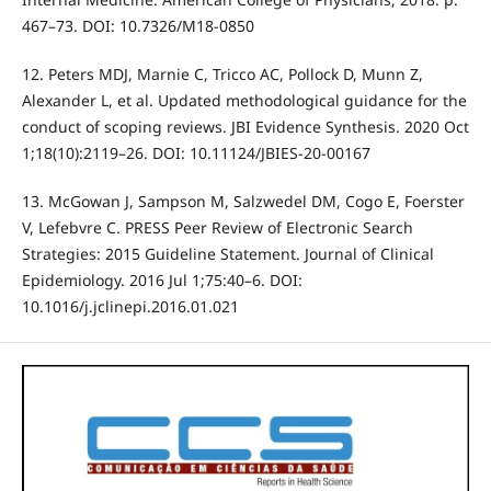
467–73. DOI: 10.7326/M18-0850
12. Peters MDJ, Marnie C, Tricco AC, Pollock D, Munn Z,
Alexander L, et al. Updated methodological guidance for the
conduct of scoping reviews. JBI Evidence Synthesis. 2020 Oct
1;18(10):2119–26. DOI: 10.11124/JBIES-20-00167
13. McGowan J, Sampson M, Salzwedel DM, Cogo E, Foerster
V, Lefebvre C. PRESS Peer Review of Electronic Search
Strategies: 2015 Guideline Statement. Journal of Clinical
Epidemiology. 2016 Jul 1;75:40–6. DOI:
10.1016/j.jclinepi.2016.01.021