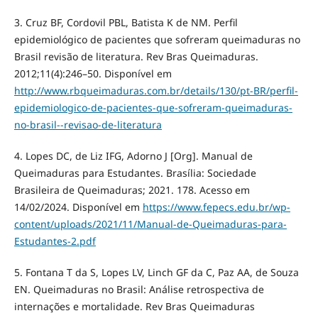
3. Cruz BF, Cordovil PBL, Batista K de NM. Perfil
epidemiológico de pacientes que sofreram queimaduras no
Brasil revisão de literatura. Rev Bras Queimaduras.
2012;11(4):246–50. Disponível em
http://www.rbqueimaduras.com.br/details/130/pt-BR/perfil-
epidemiologico-de-pacientes-que-sofreram-queimaduras-
no-brasil--revisao-de-literatura
4. Lopes DC, de Liz IFG, Adorno J [Org]. Manual de
Queimaduras para Estudantes. Brasília: Sociedade
Brasileira de Queimaduras; 2021. 178. Acesso em
14/02/2024. Disponível em
https://www.fepecs.edu.br/wp-
content/uploads/2021/11/Manual-de-Queimaduras-para-
Estudantes-2.pdf
5. Fontana T da S, Lopes LV, Linch GF da C, Paz AA, de Souza
EN. Queimaduras no Brasil: Análise retrospectiva de
internações e mortalidade. Rev Bras Queimaduras