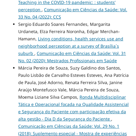
Teaching in the COVID-19 pandemic: : students’
perception
,
Comunicação em Ciências da Saúde: Vol.
33 No. 04 (2022): CCS
Sergio Eduardo Soares Fernandes, Margarita
Urdaneta, Elza Ferreira Noronha, Edgar Merchan-
Hamann,
Living conditions, health services use and
neighborhood perception at a survey of Brasília´s
suburb
,
Comunicação em Ciências da Saúde: Vol. 31
No. 02 (2020): Mestrados Profissionais em Saúde
Márcia Pereira de Souza, Suzy Galdino dos Santos,
Paulo Lisbão de Carvalho Esteves Esteves, Ana Patrícia
de Paula, José Adorno, Renata Ferreira Silva, Janine
Araújo Montefusco Vale, Márcia Pereira de Souza,
Moema Liziane Silva Campos,
Ronda Multidisciplinar
Tática e Operacional focada na Qualidade Assistencial
e Segurança do Paciente com participação efetiva da
alta gestão - Dia D da Segurança do Paciente
,
Comunicação em Ciências da Saúde: Vol. 29 No. 1
(2018): Suplemento especial - Mostra de experiências