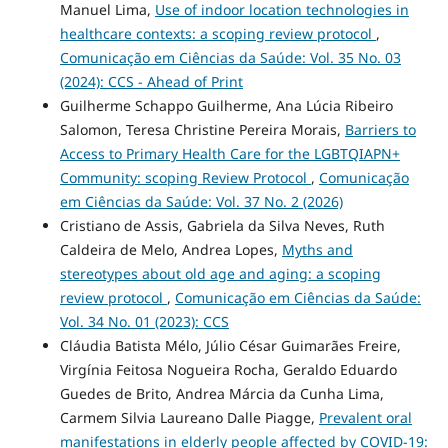
Manuel Lima,
Use of indoor location technologies in
healthcare contexts: a scoping review protocol
,
Comunicação em Ciências da Saúde: Vol. 35 No. 03
(2024): CCS - Ahead of Print
Guilherme Schappo Guilherme, Ana Lúcia Ribeiro
Salomon, Teresa Christine Pereira Morais,
Barriers to
Access to Primary Health Care for the LGBTQIAPN+
Community: scoping Review Protocol
,
Comunicação
em Ciências da Saúde: Vol. 37 No. 2 (2026)
Cristiano de Assis, Gabriela da Silva Neves, Ruth
Caldeira de Melo, Andrea Lopes,
Myths and
stereotypes about old age and aging: a scoping
review protocol
,
Comunicação em Ciências da Saúde:
Vol. 34 No. 01 (2023): CCS
Cláudia Batista Mélo, Júlio César Guimarães Freire,
Virgínia Feitosa Nogueira Rocha, Geraldo Eduardo
Guedes de Brito, Andrea Márcia da Cunha Lima,
Carmem Silvia Laureano Dalle Piagge,
Prevalent oral
manifestations in elderly people affected by COVID-19: