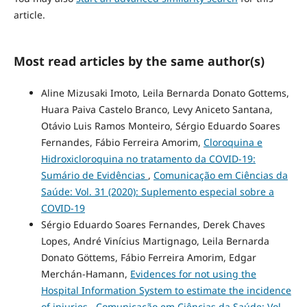
article.
Most read articles by the same author(s)
Aline Mizusaki Imoto, Leila Bernarda Donato Gottems,
Huara Paiva Castelo Branco, Levy Aniceto Santana,
Otávio Luis Ramos Monteiro, Sérgio Eduardo Soares
Fernandes, Fábio Ferreira Amorim,
Cloroquina e
Hidroxicloroquina no tratamento da COVID-19:
Sumário de Evidências
,
Comunicação em Ciências da
Saúde: Vol. 31 (2020): Suplemento especial sobre a
COVID-19
Sérgio Eduardo Soares Fernandes, Derek Chaves
Lopes, André Vinícius Martignago, Leila Bernarda
Donato Göttems, Fábio Ferreira Amorim, Edgar
Merchán-Hamann,
Evidences for not using the
Hospital Information System to estimate the incidence
of injuries
,
Comunicação em Ciências da Saúde: Vol.