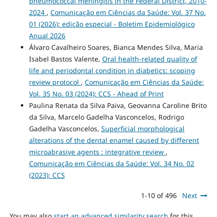
pneumococcal meningitis in the Federal District, 2010-
2024
,
Comunicação em Ciências da Saúde: Vol. 37 No.
01 (2026): edição especial - Boletim Epidemiológico
Anual 2026
Álvaro Cavalheiro Soares, Bianca Mendes Silva, Maria
Isabel Bastos Valente,
Oral health-related quality of
life and periodontal condition in diabetics: scoping
review protocol
,
Comunicação em Ciências da Saúde:
Vol. 35 No. 03 (2024): CCS - Ahead of Print
Paulina Renata da Silva Paiva, Geovanna Caroline Brito
da Silva, Marcelo Gadelha Vasconcelos, Rodrigo
Gadelha Vasconcelos,
Superficial morphological
alterations of the dental enamel caused by different
microabrasive agents : integrative review
,
Comunicação em Ciências da Saúde: Vol. 34 No. 02
(2023): CCS
1-10 of 496
Next
You may also
start an advanced similarity search
for this