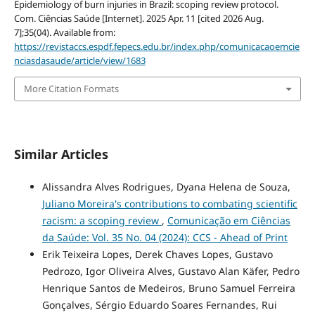
Epidemiology of burn injuries in Brazil: scoping review protocol.
Com. Ciências Saúde [Internet]. 2025 Apr. 11 [cited 2026 Aug.
7];35(04). Available from:
https://revistaccs.espdf.fepecs.edu.br/index.php/comunicacaoemcie
nciasdasaude/article/view/1683
More Citation Formats
Similar Articles
Alissandra Alves Rodrigues, Dyana Helena de Souza,
Juliano Moreira's contributions to combating scientific
racism: a scoping review
,
Comunicação em Ciências
da Saúde: Vol. 35 No. 04 (2024): CCS - Ahead of Print
Erik Teixeira Lopes, Derek Chaves Lopes, Gustavo
Pedrozo, Igor Oliveira Alves, Gustavo Alan Käfer, Pedro
Henrique Santos de Medeiros, Bruno Samuel Ferreira
Gonçalves, Sérgio Eduardo Soares Fernandes, Rui