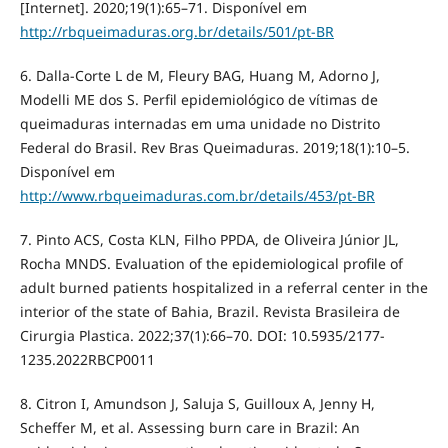
[Internet]. 2020;19(1):65–71. Disponível em
http://rbqueimaduras.org.br/details/501/pt-BR
6. Dalla-Corte L de M, Fleury BAG, Huang M, Adorno J,
Modelli ME dos S. Perfil epidemiológico de vítimas de
queimaduras internadas em uma unidade no Distrito
Federal do Brasil. Rev Bras Queimaduras. 2019;18(1):10–5.
Disponível em
http://www.rbqueimaduras.com.br/details/453/pt-BR
7. Pinto ACS, Costa KLN, Filho PPDA, de Oliveira Júnior JL,
Rocha MNDS. Evaluation of the epidemiological profile of
adult burned patients hospitalized in a referral center in the
interior of the state of Bahia, Brazil. Revista Brasileira de
Cirurgia Plastica. 2022;37(1):66–70. DOI: 10.5935/2177-
1235.2022RBCP0011
8. Citron I, Amundson J, Saluja S, Guilloux A, Jenny H,
Scheffer M, et al. Assessing burn care in Brazil: An