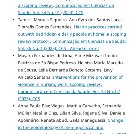
a scoping review
,
Comunicação em Ciências da
Saúde: Vol. 34 No. 01 (2023): CCS
Tamiris Moraes Siqueira, Ana Cyra dos Santos Lucas,
Tiótrefis Gomes Fernandes,
Health practices carried
out with bedridden elderly people at home: a scoping
review protocol
,
Comunicação em Ciências da Saúde:
Vol. 36 No. 1 (2025): CCS - Ahead of print
Mayara Fernandes de Lima, Aline Mizusaki Imoto,
Patrizza de Sá Bispo Pedroso, Heloísa Maria Macedo
de Souza, Leila Bernarda Donato Gottems, Levy
Aniceto Santana,
Interventions for the prevention of
violence in nursing work: scoping review
,
Comunicação em Ciências da Saúde: Vol. 34 No. 02
(2023): CCS
Anna Paula Bise Viegas, Marília Carvalho, Fernanda
Müller, Natália Dias, Lilian Silva, Rejane Silva, Daniele
Apolinário, Renata Abud, Geila Meneguessi,
Change
in the epidemiology of meningococcal and