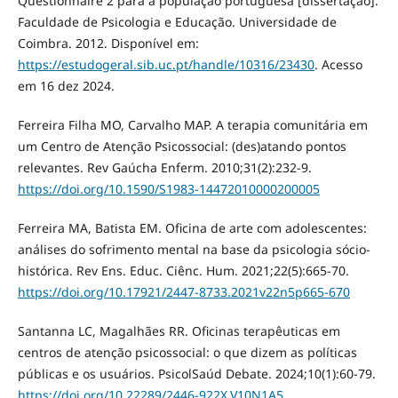
Questionnaire 2 para a população portuguesa [dissertação].
Faculdade de Psicologia e Educação. Universidade de
Coimbra. 2012. Disponível em:
https://estudogeral.sib.uc.pt/handle/10316/23430
. Acesso
em 16 dez 2024.
Ferreira Filha MO, Carvalho MAP. A terapia comunitária em
um Centro de Atenção Psicossocial: (des)atando pontos
relevantes. Rev Gaúcha Enferm. 2010;31(2):232-9.
https://doi.org/10.1590/S1983-14472010000200005
Ferreira MA, Batista EM. Oficina de arte com adolescentes:
análises do sofrimento mental na base da psicologia sócio-
histórica. Rev Ens. Educ. Ciênc. Hum. 2021;22(5):665-70.
https://doi.org/10.17921/2447-8733.2021v22n5p665-670
Santanna LC, Magalhães RR. Oficinas terapêuticas em
centros de atenção psicossocial: o que dizem as políticas
públicas e os usuários. PsicolSaúd Debate. 2024;10(1):60-79.
https://doi.org/10.22289/2446-922X.V10N1A5