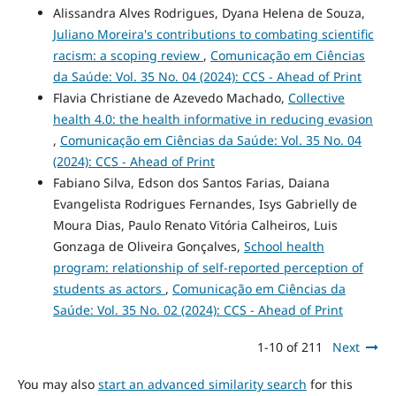
Alissandra Alves Rodrigues, Dyana Helena de Souza,
Juliano Moreira's contributions to combating scientific
racism: a scoping review
,
Comunicação em Ciências
da Saúde: Vol. 35 No. 04 (2024): CCS - Ahead of Print
Flavia Christiane de Azevedo Machado,
Collective
health 4.0: the health informative in reducing evasion
,
Comunicação em Ciências da Saúde: Vol. 35 No. 04
(2024): CCS - Ahead of Print
Fabiano Silva, Edson dos Santos Farias, Daiana
Evangelista Rodrigues Fernandes, Isys Gabrielly de
Moura Dias, Paulo Renato Vitória Calheiros, Luis
Gonzaga de Oliveira Gonçalves,
School health
program: relationship of self-reported perception of
students as actors
,
Comunicação em Ciências da
Saúde: Vol. 35 No. 02 (2024): CCS - Ahead of Print
1-10 of 211
Next
You may also
start an advanced similarity search
for this