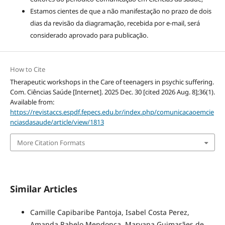
Estamos cientes de que a não manifestação no prazo de dois
dias da revisão da diagramação, recebida por e-mail, será
considerado aprovado para publicação.
How to Cite
Therapeutic workshops in the Care of teenagers in psychic suffering.
Com. Ciências Saúde [Internet]. 2025 Dec. 30 [cited 2026 Aug. 8];36(1).
Available from:
https://revistaccs.espdf.fepecs.edu.br/index.php/comunicacaoemcie
nciasdasaude/article/view/1813
More Citation Formats
Similar Articles
Camille Capibaribe Pantoja, Isabel Costa Perez,
Amanda Rabelo Mendonça, Maryana Guimarães de