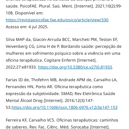
saúde. PsicoFAE. Plural. Saú. Ment. [Internet]. 2021;10(2):99-
108. Disponível em:
https://revistapsicofae.fae.edu/psico/article/view/330
.
Acesso em: 4 jul 2025.
Silva MAP da, Giacon-Arruda BCC, Marcheti PM, Teston EF,
Veivenberg CG, Lima H de P. Bordando saúde: percepção de
mulheres em sofrimento psíquico sobre a vivência em uma
oficina terapêutica. Cogitare Enferm [Internet].
2022;27:e81933.
https://doi.org/10.5380/ce.v27i0.81933
.
Farias ID de, Thofehrn MB, Andrade APM de, Carvalho LA,
Fernandes HN, Porto AR. Oficina terapêutica como
expressão da subjetividade. SMAD, Rev Eletrônica Saúde
Mental Álcool Drog [Internet]. 2016;12(3):147-
53.
https://doi.org/10.11606/issn.1806-6976.v12i3p147-153
Ferreira KF, Carvalho VCS. Oficinas terapêuticas: caminhos
de saberes. Rev. Fac. Ciênc. Méd. Sorocaba [Internet].