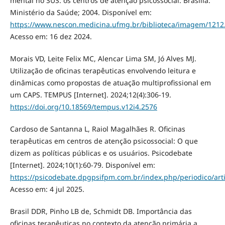
mental no SUS: os centros de atenção psicossocial. Brasília:
Ministério da Saúde; 2004. Disponível em:
https://www.nescon.medicina.ufmg.br/biblioteca/imagem/1212
Acesso em: 16 dez 2024.
Morais VD, Leite Felix MC, Alencar Lima SM, Jó Alves MJ.
Utilização de oficinas terapêuticas envolvendo leitura e
dinâmicas como propostas de atuação multiprofissional em
um CAPS. TEMPUS [Internet]. 2024;12(4):306-19.
https://doi.org/10.18569/tempus.v12i4.2576
Cardoso de Santanna L, Raiol Magalhães R. Oficinas
terapêuticas em centros de atenção psicossocial: O que
dizem as políticas públicas e os usuários. Psicodebate
[Internet]. 2024;10(1):60-79. Disponível em:
https://psicodebate.dpgpsifpm.com.br/index.php/periodico/art
Acesso em: 4 jul 2025.
Brasil DDR, Pinho LB de, Schmidt DB. Importância das
oficinas terapêuticas no contexto da atenção primária a