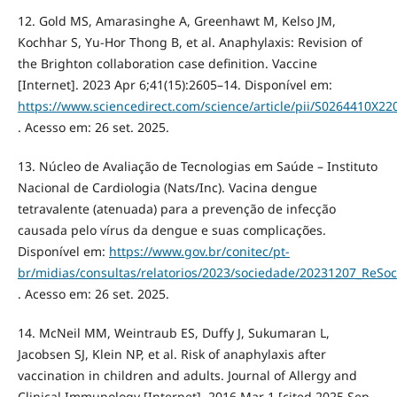
12. Gold MS, Amarasinghe A, Greenhawt M, Kelso JM,
Kochhar S, Yu-Hor Thong B, et al. Anaphylaxis: Revision of
the Brighton collaboration case definition. Vaccine
[Internet]. 2023 Apr 6;41(15):2605–14. Disponível em:
https://www.sciencedirect.com/science/article/pii/S0264410X2
. Acesso em: 26 set. 2025.
13. Núcleo de Avaliação de Tecnologias em Saúde – Instituto
Nacional de Cardiologia (Nats/Inc). Vacina dengue
tetravalente (atenuada) para a prevenção de infecção
causada pelo vírus da dengue e suas complicações.
Disponível em:
https://www.gov.br/conitec/pt-
br/midias/consultas/relatorios/2023/sociedade/20231207_ReSo
. Acesso em: 26 set. 2025.
14. McNeil MM, Weintraub ES, Duffy J, Sukumaran L,
Jacobsen SJ, Klein NP, et al. Risk of anaphylaxis after
vaccination in children and adults. Journal of Allergy and
Clinical Immunology [Internet]. 2016 Mar 1 [cited 2025 Sep