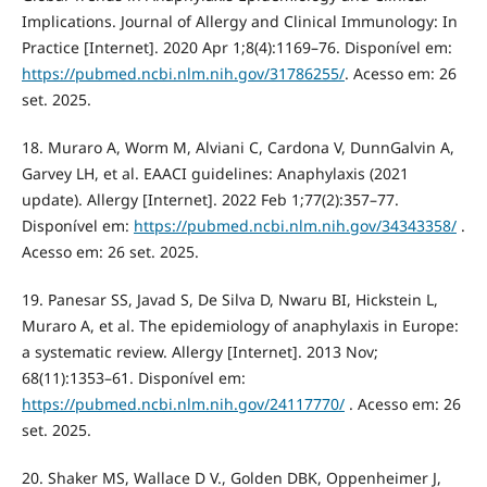
Implications. Journal of Allergy and Clinical Immunology: In
Practice [Internet]. 2020 Apr 1;8(4):1169–76. Disponível em:
https://pubmed.ncbi.nlm.nih.gov/31786255/
. Acesso em: 26
set. 2025.
18. Muraro A, Worm M, Alviani C, Cardona V, DunnGalvin A,
Garvey LH, et al. EAACI guidelines: Anaphylaxis (2021
update). Allergy [Internet]. 2022 Feb 1;77(2):357–77.
Disponível em:
https://pubmed.ncbi.nlm.nih.gov/34343358/
.
Acesso em: 26 set. 2025.
19. Panesar SS, Javad S, De Silva D, Nwaru BI, Hickstein L,
Muraro A, et al. The epidemiology of anaphylaxis in Europe:
a systematic review. Allergy [Internet]. 2013 Nov;
68(11):1353–61. Disponível em:
https://pubmed.ncbi.nlm.nih.gov/24117770/
. Acesso em: 26
set. 2025.
20. Shaker MS, Wallace D V., Golden DBK, Oppenheimer J,