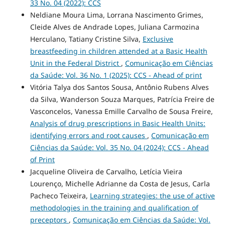
33 No. 04 (2022): CCS
Neldiane Moura Lima, Lorrana Nascimento Grimes,
Cleide Alves de Andrade Lopes, Juliana Carmozina
Herculano, Tatiany Cristine Silva,
Exclusive
breastfeeding in children attended at a Basic Health
Unit in the Federal District
,
Comunicação em Ciências
da Saúde: Vol. 36 No. 1 (2025): CCS - Ahead of print
Vitória Talya dos Santos Sousa, Antônio Rubens Alves
da Silva, Wanderson Souza Marques, Patrícia Freire de
Vasconcelos, Vanessa Emille Carvalho de Sousa Freire,
Analysis of drug prescriptions in Basic Health Units:
identifying errors and root causes
,
Comunicação em
Ciências da Saúde: Vol. 35 No. 04 (2024): CCS - Ahead
of Print
Jacqueline Oliveira de Carvalho, Letícia Vieira
Lourenço, Michelle Adrianne da Costa de Jesus, Carla
Pacheco Teixeira,
Learning strategies: the use of active
methodologies in the training and qualification of
preceptors
,
Comunicação em Ciências da Saúde: Vol.