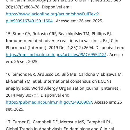
26];137(3):868–78. Disponível em:
https://www.jacionline.org/action/showFullText?
pii=S0091674915011604
. Acesso em: 26 set. 2025.
15. Stone CA, Rukasin CRF, Beachkofsky TM, Phillips EJ.
Immune‐mediated adverse reactions to vaccines. Br J Clin
Pharmacol [Internet]. 2019 Dec 1;85(12):2694. Disponível em:
https://pmc.ncbi.nlm.nih.gov/articles/PMC6955412/
. Acesso
em: 26 set. 2025.
16. Simons FER, Ardusso LR, Bilò MB, Cardona V, Ebisawa M,
El-Gamal YM, et al. International consensus on (ICON)
anaphylaxis. World Allergy Organization Journal [Internet].
2014 May 30;7(1). Disponível em:
https://pubmed.ncbi.nlm.nih.gov/24920969/
. Acesso em: 26
set. 2025.
17. Turner PJ, Campbell DE, Motosue MS, Campbell RL.
Global Trends in Anaphylaxis Epidemiology and Clinical