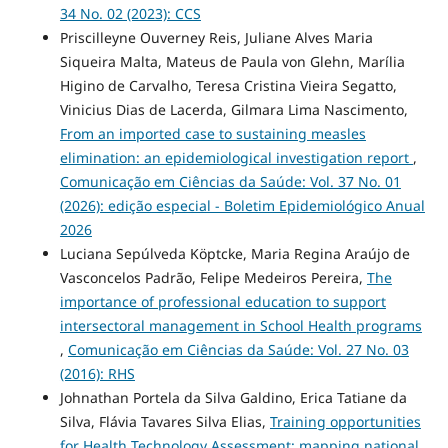
34 No. 02 (2023): CCS
Priscilleyne Ouverney Reis, Juliane Alves Maria
Siqueira Malta, Mateus de Paula von Glehn, Marília
Higino de Carvalho, Teresa Cristina Vieira Segatto,
Vinicius Dias de Lacerda, Gilmara Lima Nascimento,
From an imported case to sustaining measles
elimination: an epidemiological investigation report
,
Comunicação em Ciências da Saúde: Vol. 37 No. 01
(2026): edição especial - Boletim Epidemiológico Anual
2026
Luciana Sepúlveda Köptcke, Maria Regina Araújo de
Vasconcelos Padrão, Felipe Medeiros Pereira,
The
importance of professional education to support
intersectoral management in School Health programs
,
Comunicação em Ciências da Saúde: Vol. 27 No. 03
(2016): RHS
Johnathan Portela da Silva Galdino, Erica Tatiane da
Silva, Flávia Tavares Silva Elias,
Training opportunities
for Health Technology Assessment: mapping national