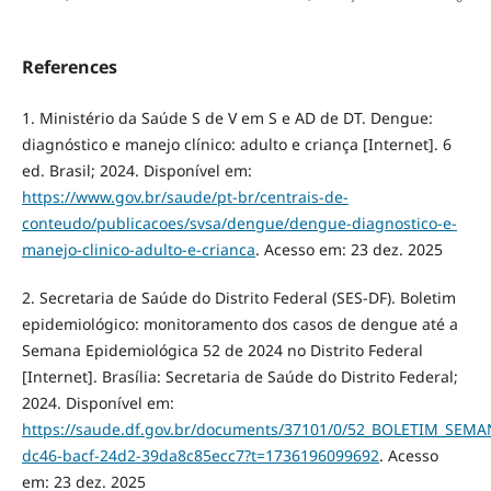
References
1. Ministério da Saúde S de V em S e AD de DT. Dengue:
diagnóstico e manejo clínico: adulto e criança [Internet]. 6
ed. Brasil; 2024. Disponível em:
https://www.gov.br/saude/pt-br/centrais-de-
conteudo/publicacoes/svsa/dengue/dengue-diagnostico-e-
manejo-clinico-adulto-e-crianca
. Acesso em: 23 dez. 2025
2. Secretaria de Saúde do Distrito Federal (SES-DF). Boletim
epidemiológico: monitoramento dos casos de dengue até a
Semana Epidemiológica 52 de 2024 no Distrito Federal
[Internet]. Brasília: Secretaria de Saúde do Distrito Federal;
2024. Disponível em:
https://saude.df.gov.br/documents/37101/0/52_BOLETIM_SEM
dc46-bacf-24d2-39da8c85ecc7?t=1736196099692
. Acesso
em: 23 dez. 2025