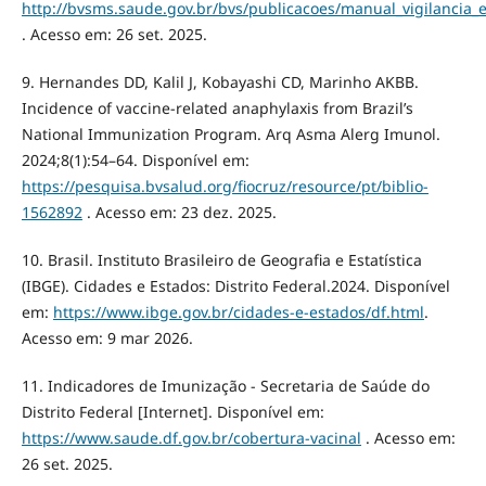
http://bvsms.saude.gov.br/bvs/publicacoes/manual_vigilancia_
. Acesso em: 26 set. 2025.
9. Hernandes DD, Kalil J, Kobayashi CD, Marinho AKBB.
Incidence of vaccine-related anaphylaxis from Brazil’s
National Immunization Program. Arq Asma Alerg Imunol.
2024;8(1):54–64. Disponível em:
https://pesquisa.bvsalud.org/fiocruz/resource/pt/biblio-
1562892
. Acesso em: 23 dez. 2025.
10. Brasil. Instituto Brasileiro de Geografia e Estatística
(IBGE). Cidades e Estados: Distrito Federal.2024. Disponível
em:
https://www.ibge.gov.br/cidades-e-estados/df.html
.
Acesso em: 9 mar 2026.
11. Indicadores de Imunização - Secretaria de Saúde do
Distrito Federal [Internet]. Disponível em:
https://www.saude.df.gov.br/cobertura-vacinal
. Acesso em:
26 set. 2025.