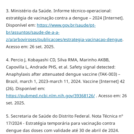
3. Ministério da Saúde. Informe técnico-operacional:
estratégia de vacinação contra a dengue – 2024 [Internet].
Disponível em:
https://www.gov.br/saude/pt-
br/assuntos/saude-de-a-a-
z/a/arboviroses/publicacoes/estrategia-vacinacao-dengue
.
Acesso em: 26 set. 2025.
4. Percio J, Kobayashi CD, Silva RMA, Marinho AKBB,
Capovilla L, Andrade PHS, et al. Safety signal detected:
Anaphylaxis after attenuated dengue vaccine (TAK-003) –
Brazil, march 1, 2023-march 11, 2024. Vaccine [Internet] 42
(26). Disponível em:
https://pubmed.ncbi.nlm.nih.gov/39368126/
. Acesso em: 26
set. 2025.
5. Secretaria de Saúde do Distrito Federal. Nota Técnica nº
17/2024 - Estratégia temporária para vacinação contra
dengue das doses com validade até 30 de abril de 2024.