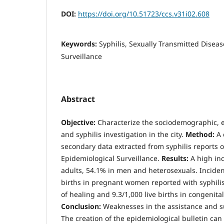
DOI:
https://doi.org/10.51723/ccs.v31i02.608
Keywords:
Syphilis, Sexually Transmitted Diseas
Surveillance
Abstract
Objective:
Characterize the sociodemographic, e
and syphilis investigation in the city.
Method:
A 
secondary data extracted from syphilis reports 
Epidemiological Surveillance.
Results:
A high inc
adults, 54.1% in men and heterosexuals. Incidenc
births in pregnant women reported with syphili
of healing and 9.3/1,000 live births in congenital
Conclusion:
Weaknesses in the assistance and su
The creation of the epidemiological bulletin ca