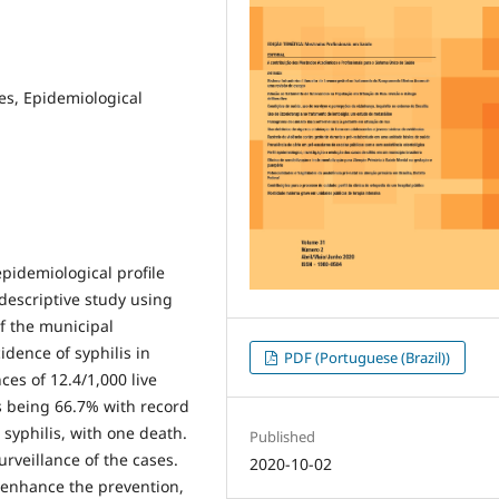
es, Epidemiological
pidemiological profile
descriptive study using
of the municipal
idence of syphilis in
PDF (Portuguese (Brazil))
es of 12.4/1,000 live
s being 66.7% with record
 syphilis, with one death.
Published
rveillance of the cases.
2020-10-02
n enhance the prevention,