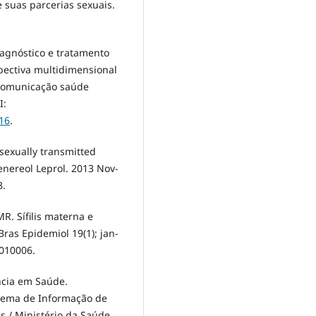
 suas parcerias sexuais.
agnóstico e tratamento
pectiva multidimensional
. Comunicação saúde
I:
16
.
sexually transmitted
Venereol Leprol. 2013 Nov-
8.
R. Sífilis materna e
 Bras Epidemiol 19(1); jan-
010006.
ância em Saúde.
stema de Informação de
s / Ministério da Saúde,