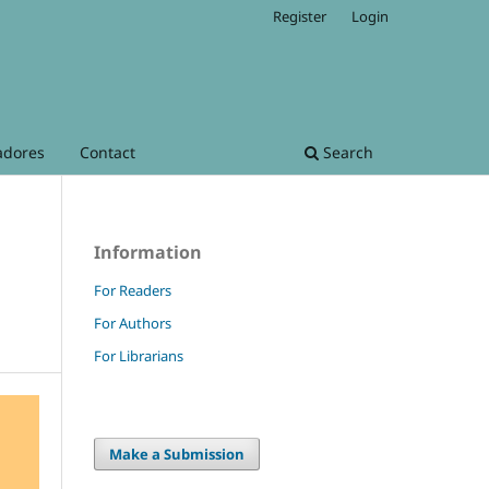
Register
Login
adores
Contact
Search
Information
For Readers
For Authors
For Librarians
Make a Submission