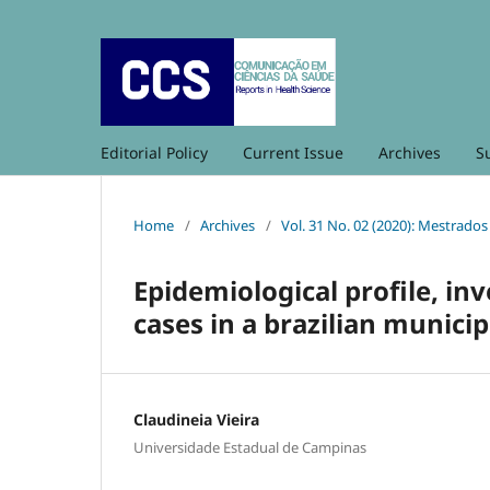
Editorial Policy
Current Issue
Archives
S
Home
/
Archives
/
Vol. 31 No. 02 (2020): Mestrado
Epidemiological profile, inv
cases in a brazilian municip
Claudineia Vieira
Universidade Estadual de Campinas