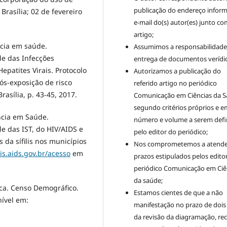
publicação do endereço infor
Brasília; 02 de fevereiro
e-mail do(s) autor(es) junto co
artigo;
ncia em saúde.
Assumimos a responsabilidade
le das Infecções
entrega de documentos verídic
epatites Virais. Protocolo
Autorizamos a publicação do
pós-exposição de risco
referido artigo no periódico
Brasília, p. 43-45, 2017.
Comunicação em Ciências da S
segundo critérios próprios e e
ância em Saúde.
número e volume a serem defi
e das IST, do HIV/AIDS e
pelo editor do periódico;
 da sífilis nos municípios
Nos comprometemos a atende
lis.aids.gov.br/acesso
em
prazos estipulados pelos edito
periódico Comunicação em Ciê
da saúde;
tica. Censo Demográfico.
Estamos cientes de que a não
ível em:
manifestação no prazo de dois
da revisão da diagramação, re