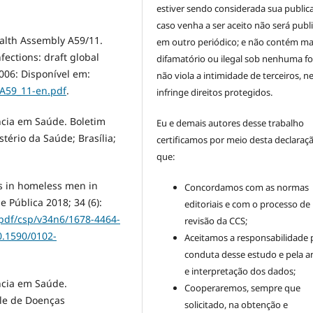
estiver sendo considerada sua public
caso venha a ser aceito não será publ
ealth Assembly A59/11.
em outro periódico; e não contém mat
fections: draft global
difamatório ou ilegal sob nenhuma f
006: Disponível em:
não viola a intimidade de terceiros, 
/A59_11-en.pdf
.
infringe direitos protegidos.
ância em Saúde. Boletim
Eu e demais autores desse trabalho
stério da Saúde; Brasília;
certificamos por meio desta declaraç
que:
lis in homeless men in
Concordamos com as normas
e Pública 2018; 34 (6):
editoriais e com o processo de
/pdf/csp/v34n6/1678-4464-
revisão da CCS;
0.1590/0102-
Aceitamos a responsabilidade 
conduta desse estudo e pela an
e interpretação dos dados;
ância em Saúde.
Cooperaremos, sempre que
ole de Doenças
solicitado, na obtenção e