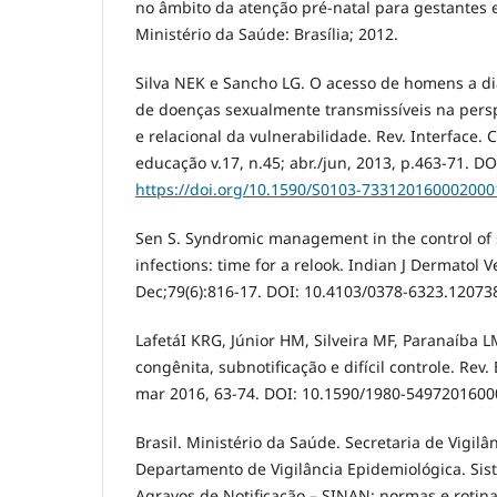
no âmbito da atenção pré-natal para gestantes e
Ministério da Saúde: Brasília; 2012.
Silva NEK e Sancho LG. O acesso de homens a di
de doenças sexualmente transmissíveis na pers
e relacional da vulnerabilidade. Rev. Interface
educação v.17, n.45; abr./jun, 2013, p.463-71. DO
https://doi.org/10.1590/S0103-733120160002000
Sen S. Syndromic management in the control of 
infections: time for a relook. Indian J Dermatol 
Dec;79(6):816-17. DOI: 10.4103/0378-6323.12073
LafetáI KRG, Júnior HM, Silveira MF, Paranaíba LM
congênita, subnotificação e difícil controle. Rev.
mar 2016, 63-74. DOI: 10.1590/1980-5497201600
Brasil. Ministério da Saúde. Secretaria de Vigil
Departamento de Vigilância Epidemiológica. Si
Agravos de Notificação – SINAN: normas e rotina