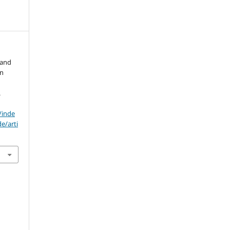
 and
an
.
/inde
e/arti