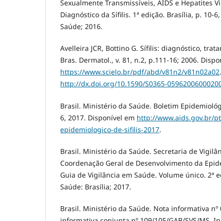
Sexualmente Transmissíveis, AIDS e Hepatites Vi
Diagnóstico da Sífilis. 1ª edição. Brasília, p. 10-6
Saúde; 2016.
Avelleira JCR, Bottino G. Sífilis: diagnóstico, tra
Bras. Dermatol., v. 81, n.2, p.111-16; 2006. Disp
https://www.scielo.br/pdf/abd/v81n2/v81n02a02
http://dx.doi.org/10.1590/S0365-0596200600020
Brasil. Ministério da Saúde. Boletim Epidemiológic
6, 2017. Disponível em
http://www.aids.gov.br/p
epidemiologico-de-sifilis-2017
.
Brasil. Ministério da Saúde. Secretaria de Vigil
Coordenação Geral de Desenvolvimento da Epide
Guia de Vigilância em Saúde. Volume único. 2ª e
Saúde: Brasília; 2017.
Brasil. Ministério da Saúde. Nota informativa n
informativa conjunta nº 109/105/GAB/SVS/MS. I