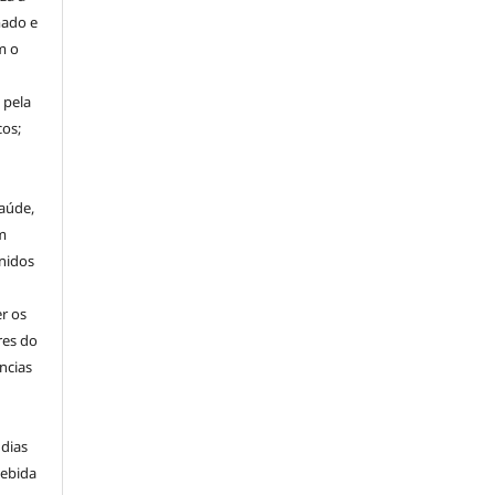
mado e
m o
 pela
os;
aúde,
m
nidos
r os
res do
ncias
 dias
cebida