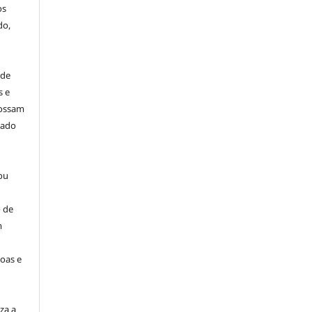
os
do,
 de
s e
possam
dado
ou
 de
m
oas e
za a