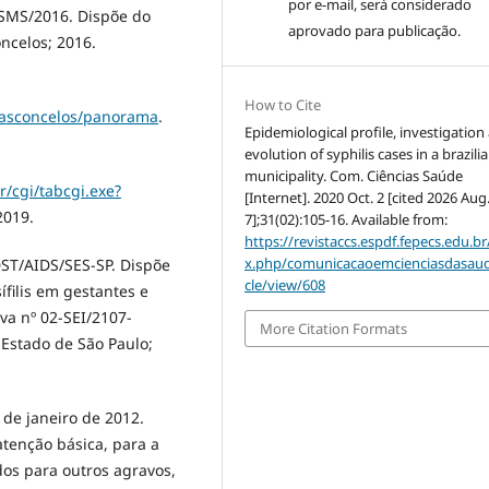
por e-mail, será considerado
/SMS/2016. Dispõe do
aprovado para publicação.
oncelos; 2016.
How to Cite
-vasconcelos/panorama
.
Epidemiological profile, investigation
evolution of syphilis cases in a brazili
municipality. Com. Ciências Saúde
r/cgi/tabcgi.exe?
[Internet]. 2020 Oct. 2 [cited 2026 Aug
2019.
7];31(02):105-16. Available from:
https://revistaccs.espdf.fepecs.edu.br
x.php/comunicacaoemcienciasdasaud
DST/AIDS/SES-SP. Dispõe
cle/view/608
sífilis em gestantes e
iva nº 02-SEI/2107-
More Citation Formats
Estado de São Paulo;
2 de janeiro de 2012.
atenção básica, para a
idos para outros agravos,