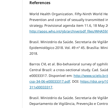
References
World Health Organization. Fifty-Ninth World H
Prevention and control of sexually transmitted in
strategy. Provisional agenda item 11.6, 18 May 2
http://apps.who.int/gb/archive/pdf_files/WHA59
Brasil. Ministério da Saúde. Secretaria de Vigil
Epidemiológico 2018. Vol. 49 nº 45. Brasília: Mini
2018.
Barros CVL et al. Bio-behavioral survey of syphi
Central Brazil: a cross-sectional study. Cad. Saúd
e00033317. Disponível em:
http://www.scielo.br
csp-34-06-e00033317.pdf
. DOI:
https://doi.org/1
311x00033317
.
Brasil. Ministério da Saúde. Secretaria de Vigil
Departamento de Vigilância, Prevenção e Contr