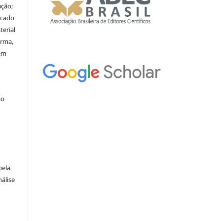
ação;
icado
erial
orma,
nem
ão
pela
álise