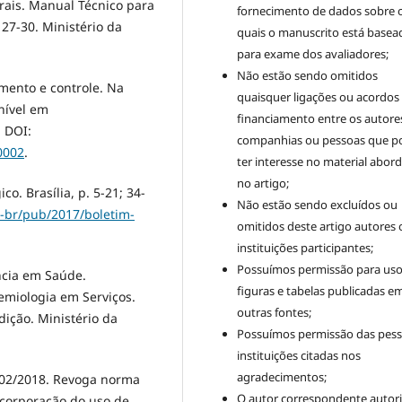
rais. Manual Técnico para
fornecimento de dados sobre 
, 27-30. Ministério da
quais o manuscrito está basea
para exame dos avaliadores;
Não estão sendo omitidos
tamento e controle. Na
quaisquer ligações ou acordos
onível em
financiamento entre os autore
. DOI:
companhias ou pessoas que 
0002
.
ter interesse no material abor
no artigo;
o. Brasília, p. 5-21; 34-
Não estão sendo excluídos ou
t-br/pub/2017/boletim-
omitidos deste artigo autores 
instituições participantes;
Possuímos permissão para uso
ância em Saúde.
figuras e tabelas publicadas e
miologia em Serviços.
outras fontes;
dição. Ministério da
Possuímos permissão das pess
instituições citadas nos
agradecimentos;
º 02/2018. Revoga norma
O autor correspondente autori
ncorporação do uso de