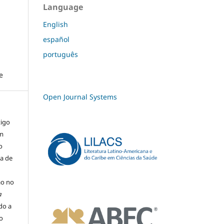
Language
English
español
português
e
Open Journal Systems
tigo
um
o
ma de
ão no
a
ado a
o