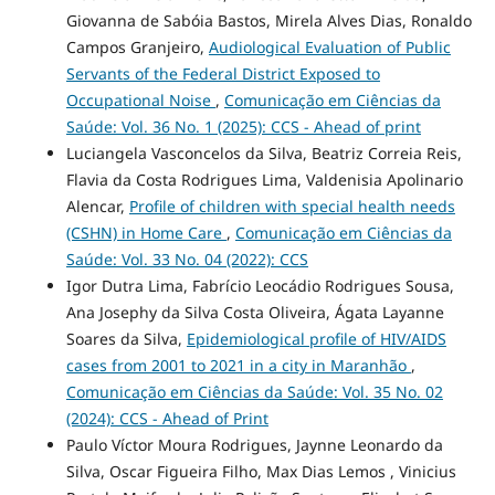
Giovanna de Sabóia Bastos, Mirela Alves Dias, Ronaldo
Campos Granjeiro,
Audiological Evaluation of Public
Servants of the Federal District Exposed to
Occupational Noise
,
Comunicação em Ciências da
Saúde: Vol. 36 No. 1 (2025): CCS - Ahead of print
Luciangela Vasconcelos da Silva, Beatriz Correia Reis,
Flavia da Costa Rodrigues Lima, Valdenisia Apolinario
Alencar,
Profile of children with special health needs
(CSHN) in Home Care
,
Comunicação em Ciências da
Saúde: Vol. 33 No. 04 (2022): CCS
Igor Dutra Lima, Fabrício Leocádio Rodrigues Sousa,
Ana Josephy da Silva Costa Oliveira, Ágata Layanne
Soares da Silva,
Epidemiological profile of HIV/AIDS
cases from 2001 to 2021 in a city in Maranhão
,
Comunicação em Ciências da Saúde: Vol. 35 No. 02
(2024): CCS - Ahead of Print
Paulo Víctor Moura Rodrigues, Jaynne Leonardo da
Silva, Oscar Figueira Filho, Max Dias Lemos , Vinicius