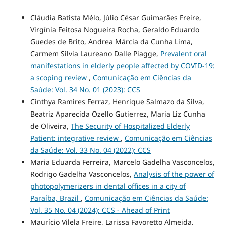
Cláudia Batista Mélo, Júlio César Guimarães Freire,
Virgínia Feitosa Nogueira Rocha, Geraldo Eduardo
Guedes de Brito, Andrea Márcia da Cunha Lima,
Carmem Silvia Laureano Dalle Piagge,
Prevalent oral
manifestations in elderly people affected by COVID-19:
a scoping review
,
Comunicação em Ciências da
Saúde: Vol. 34 No. 01 (2023): CCS
Cinthya Ramires Ferraz, Henrique Salmazo da Silva,
Beatriz Aparecida Ozello Gutierrez, Maria Liz Cunha
de Oliveira,
The Security of Hospitalized Elderly
Patient: integrative review
,
Comunicação em Ciências
da Saúde: Vol. 33 No. 04 (2022): CCS
Maria Eduarda Ferreira, Marcelo Gadelha Vasconcelos,
Rodrigo Gadelha Vasconcelos,
Analysis of the power of
photopolymerizers in dental offices in a city of
Paraíba, Brazil
,
Comunicação em Ciências da Saúde:
Vol. 35 No. 04 (2024): CCS - Ahead of Print
Maurício Vilela Freire, Larissa Favoretto Almeida,