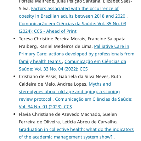
Portela Maifrede, Julia Pelição Santana, Elizabet Saes-
Silva,
Factors associated with the occurrence of
obesity in Brazilian adults between 2018 and 2020
,
Comunicação em Ciências da Saúde: Vol. 35 No. 03
(2024): CCS - Ahead of Print
Teresa Christine Pereira Morais, Francine Salapata
Fraiberg, Raniel Medeiros de Lima,
Palliative Care in
Primary Care: actions developed by professionals from
family health teams
,
Comunicação em Ciências da
Saúde: Vol. 33 No. 04 (2022): CCS
Cristiano de Assis, Gabriela da Silva Neves, Ruth
Caldeira de Melo, Andrea Lopes,
Myths and
stereotypes about old age and aging: a scoping
review protocol
,
Comunicação em Ciências da Saúde:
Vol. 34 No. 01 (2023): CCS
Flavia Christiane de Azevedo Machado, Suelen
Ferreira de Oliveira, Letícia Abreu de Carvalho,
Graduation in collective health: what do the indicators
of the academic management system show?
,