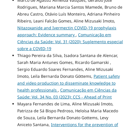
Marco de Agassiz Almeida Vasques, Geraldo José
Rodrigues, Mariana Marcia Santos Mamede, Bruno de
Abreu Castro, Otávio Luís Monteiro, Adriana Pinheiro
Ribeiro, Leani Falcão Gomes, Aline Mizusaki Imoto,
Nitazoxanide and Ivermectin COVID-19 prophylaxis
approach: Evidence summary
,
Comunicação em
Ciências da Saúde: Vol. 31 (2020): Suplemento especial
sobre a COVID-19
Thiago Pereira da Silva, Isadora Santana de Alencar,
Sarah Maria Antunes Gomes, Ricardo Gamarski ,
Sergio Eduardo Soares Fernandes, Aline Mizusaki
Imoto, Leila Bernarda Donato Göttems,
Patient safety
and video production to disseminate knowledge to
health professionals
,
Comunicação em Ciências da
Saúde: Vol. 34 No. 03 (2023): CCS - Ahead of Print
Mayara Fernandes de Lima, Aline Mizusaki Imoto,
Patrizza de Sá Bispo Pedroso, Heloísa Maria Macedo
de Souza, Leila Bernarda Donato Gottems, Levy
Aniceto Santana,
Interventions for the prevention of