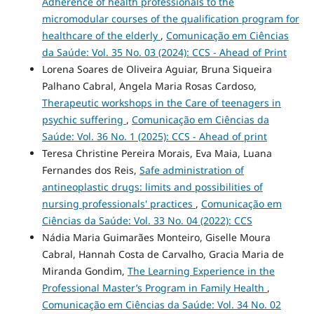
Adherence of health professionals to the
micromodular courses of the qualification program for
healthcare of the elderly
,
Comunicação em Ciências
da Saúde: Vol. 35 No. 03 (2024): CCS - Ahead of Print
Lorena Soares de Oliveira Aguiar, Bruna Siqueira
Palhano Cabral, Angela Maria Rosas Cardoso,
Therapeutic workshops in the Care of teenagers in
psychic suffering
,
Comunicação em Ciências da
Saúde: Vol. 36 No. 1 (2025): CCS - Ahead of print
Teresa Christine Pereira Morais, Eva Maia, Luana
Fernandes dos Reis,
Safe administration of
antineoplastic drugs: limits and possibilities of
nursing professionals' practices
,
Comunicação em
Ciências da Saúde: Vol. 33 No. 04 (2022): CCS
Nádia Maria Guimarães Monteiro, Giselle Moura
Cabral, Hannah Costa de Carvalho, Gracia Maria de
Miranda Gondim,
The Learning Experience in the
Professional Master’s Program in Family Health
,
Comunicação em Ciências da Saúde: Vol. 34 No. 02