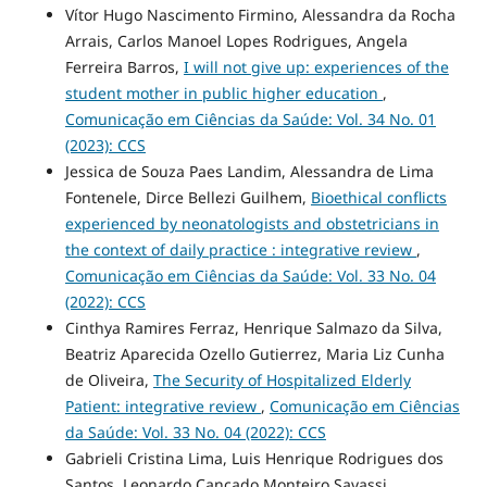
Vítor Hugo Nascimento Firmino, Alessandra da Rocha
Arrais, Carlos Manoel Lopes Rodrigues, Angela
Ferreira Barros,
I will not give up: experiences of the
student mother in public higher education
,
Comunicação em Ciências da Saúde: Vol. 34 No. 01
(2023): CCS
Jessica de Souza Paes Landim, Alessandra de Lima
Fontenele, Dirce Bellezi Guilhem,
Bioethical conflicts
experienced by neonatologists and obstetricians in
the context of daily practice : integrative review
,
Comunicação em Ciências da Saúde: Vol. 33 No. 04
(2022): CCS
Cinthya Ramires Ferraz, Henrique Salmazo da Silva,
Beatriz Aparecida Ozello Gutierrez, Maria Liz Cunha
de Oliveira,
The Security of Hospitalized Elderly
Patient: integrative review
,
Comunicação em Ciências
da Saúde: Vol. 33 No. 04 (2022): CCS
Gabrieli Cristina Lima, Luis Henrique Rodrigues dos
Santos, Leonardo Cançado Monteiro Savassi,