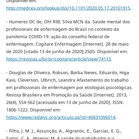
Disponível em:
http://medrxiv.org/lookup/doi/10.1101/2020.05.17.20101915
.
- Humerez DC de, Ohl RIB, Silva MCN da. Saúde mental dos
profissionais de enfermagem do Brasil no contexto da
pandemia COVID-19: ação do conselho federal de
enfermagem. Cogitare Enfermagem [Internet]. 28 de maio
de 2020 [citado 13 de junho de 2020];25(0). Disponível em:
https://revistas.ufpr.br/cogitare/article/view/74115
.
- Douglas de Oliveira, Robson, Borba Neves, Eduardo, Higa
Kaio, Cleverson, Ulbrich, Leandra Afastamento do trabalho
em profissionais de enfermagem por etiologias psicológicas.
Revista Brasileira em Promoção da Saúde [Internet]. 2013,
26(4), 554-562 [acessado em 13 de junho de 2020]. ISSN:
1806-1222. Disponível em:
https://www.redalyc.org/articulo.oa?id=40831096014
.
- Filho, J. M. J., Assunção, A., Algrantic, E., Garciac, E. G.,
Saitoc, C. A., Maenoc M. A saúde do trabalhador e o