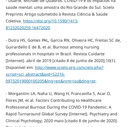
- Duarte, Michael de Quadros. COVID-19 e os impactos na
saúde mental: uma amostra do Rio Grande do Sul. Scielo
Preprints Artigo submetido à Revista Ciência & Saúde
Coletiva.
https://doi.org/10.1590/1413-
81232020259.16472020
.
- Dutra HS, Gomes PAL, Garcia RN, Oliveira HC, Freitas SC de,
Guirardello E de B, et al. Burnout among nursing
professionals in hospitals in Brazil. Revista Cuidarte
[Internet]. abril de 2019 [citado 8 de junho de 2020];10(1).
Disponível em:
http://www.scielo.org.co/scielo.php?
script=sci_abstract&pid=S2216-
09732019000100205&lng=en&nrm=iso&tlng=pt
.
- Morgantini LA, Naha U, Wang H, Francavilla S, Acar O,
Flores JM, et al. Factors Contributing to Healthcare
Professional Burnout During the COVID-19 Pandemic: A
Rapid Turnaround Global Survey [Internet]. Psychiatry and
Clinical Psychology; 2020 maio [citado 8 de junho de 2020].