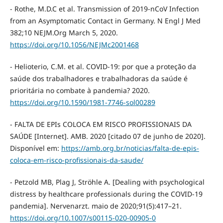
- Rothe, M.D.C et al. Transmission of 2019-nCoV Infection
from an Asymptomatic Contact in Germany. N Engl J Med
382;10 NEJM.Org March 5, 2020.
https://doi.org/10.1056/NEJMc2001468
- Helioterio, C.M. et al. COVID-19: por que a proteção da
saúde dos trabalhadores e trabalhadoras da saúde é
prioritária no combate à pandemia? 2020.
https://doi.org/10.1590/1981-7746-sol00289
- FALTA DE EPIs COLOCA EM RISCO PROFISSIONAIS DA
SAÚDE [Internet]. AMB. 2020 [citado 07 de junho de 2020].
Disponível em:
https://amb.org.br/noticias/falta-de-epis-
coloca-em-risco-profissionais-da-saude/
- Petzold MB, Plag J, Ströhle A. [Dealing with psychological
distress by healthcare professionals during the COVID-19
pandemia]. Nervenarzt. maio de 2020;91(5):417–21.
https://doi.org/10.1007/s00115-020-00905-0