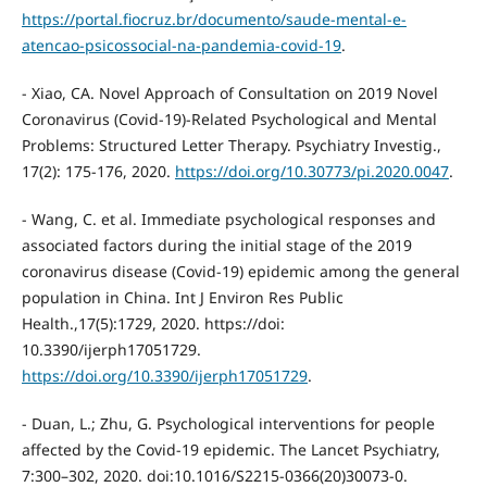
https://portal.fiocruz.br/documento/saude-mental-e-
atencao-psicossocial-na-pandemia-covid-19
.
- Xiao, CA. Novel Approach of Consultation on 2019 Novel
Coronavirus (Covid-19)-Related Psychological and Mental
Problems: Structured Letter Therapy. Psychiatry Investig.,
17(2): 175-176, 2020.
https://doi.org/10.30773/pi.2020.0047
.
- Wang, C. et al. Immediate psychological responses and
associated factors during the initial stage of the 2019
coronavirus disease (Covid-19) epidemic among the general
population in China. Int J Environ Res Public
Health.,17(5):1729, 2020. https://doi:
10.3390/ijerph17051729.
https://doi.org/10.3390/ijerph17051729
.
- Duan, L.; Zhu, G. Psychological interventions for people
affected by the Covid-19 epidemic. The Lancet Psychiatry,
7:300–302, 2020. doi:10.1016/S2215-0366(20)30073-0.