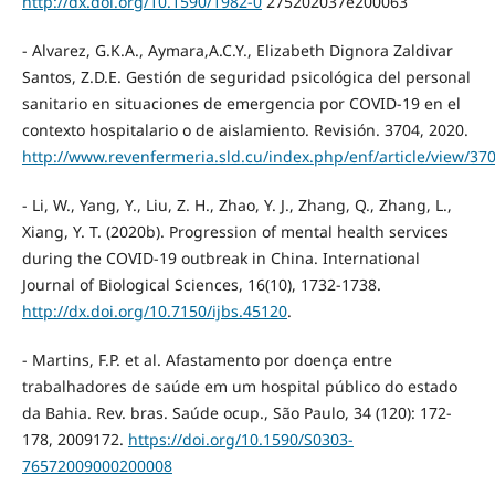
http://dx.doi.org/10.1590/1982-0
275202037e200063
- Alvarez, G.K.A., Aymara,A.C.Y., Elizabeth Dignora Zaldivar
Santos, Z.D.E. Gestión de seguridad psicológica del personal
sanitario en situaciones de emergencia por COVID-19 en el
contexto hospitalario o de aislamiento. Revisión. 3704, 2020.
http://www.revenfermeria.sld.cu/index.php/enf/article/view/37
- Li, W., Yang, Y., Liu, Z. H., Zhao, Y. J., Zhang, Q., Zhang, L.,
Xiang, Y. T. (2020b). Progression of mental health services
during the COVID-19 outbreak in China. International
Journal of Biological Sciences, 16(10), 1732-1738.
http://dx.doi.org/10.7150/ijbs.45120
.
- Martins, F.P. et al. Afastamento por doença entre
trabalhadores de saúde em um hospital público do estado
da Bahia. Rev. bras. Saúde ocup., São Paulo, 34 (120): 172-
178, 2009172.
https://doi.org/10.1590/S0303-
76572009000200008