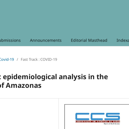
ubmissions
Announcements
Editorial Masthead
Index
 Covid-19
/
Fast Track : COVID-19
: epidemiological analysis in the
 of Amazonas