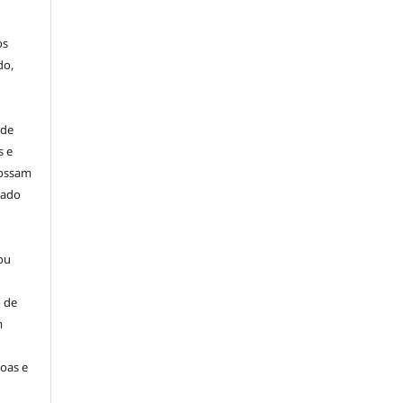
os
do,
 de
s e
possam
dado
ou
 de
m
oas e