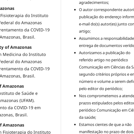
agradecimentos;
mazonas
O autor correspondente autori
isioterapia do Instituto
publicação do endereço infor
 Federal do Amazonas
e-mail do(s) autor(es) junto co
frentamento da COVID-19
artigo;
 Amazonas, Brasil.
Assumimos a responsabilidade
entrega de documentos verídic
ity of Amazonas
Autorizamos a publicação do
 Medicina do Instituto
referido artigo no periódico
 Federal do Amazonas
Comunicação em Ciências da S
frentamento da COVID-19
segundo critérios próprios e e
 Amazonas, Brasil.
número e volume a serem defi
of Amazonas
pelo editor do periódico;
nstituto de Saúde e
Nos comprometemos a atende
 Amazonas (UFAM).
prazos estipulados pelos edito
nto da COVID-19 em
periódico Comunicação em Ciê
zonas, Brasil.
da saúde;
Estamos cientes de que a não
 of Amazonas
manifestação no prazo de dois
Fisioterapia do Instituto