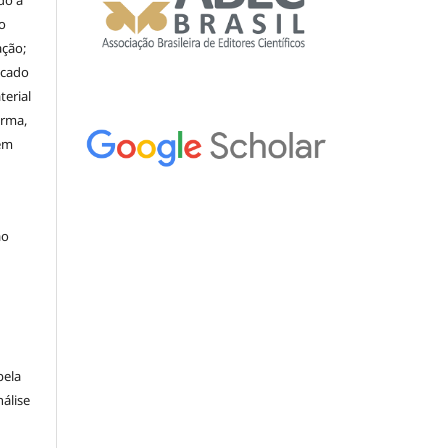
o
ação;
icado
erial
orma,
nem
ão
pela
álise