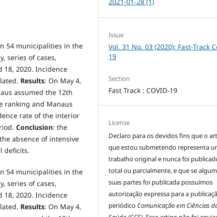
2021-01-28 (1)
Issue
in 54 municipalities in the
Vol. 31 No. 03 (2020): Fast-Track C
19
y, series of cases,
d 18, 2020. Incidence
Section
ulated.
Results
: On May 4,
Fast Track : COVID-19
naus assumed the 12th
the ranking and Manaus
dence rate of the interior
License
riod.
Conclusion
: the
Declaro para os devidos fins que o ar
 the absence of intensive
que estou submetendo representa 
 deficits.
trabalho original e nunca foi publicad
total ou parcialmente, e que se algu
in 54 municipalities in the
suas partes foi publicada possuímos
y, series of cases,
autorização expressa para a publicaç
d 18, 2020. Incidence
periódico
Comunicação em Ciências d
ulated.
Results
: On May 4,
Saúde (CCS)
. Esse artigo não foi envi