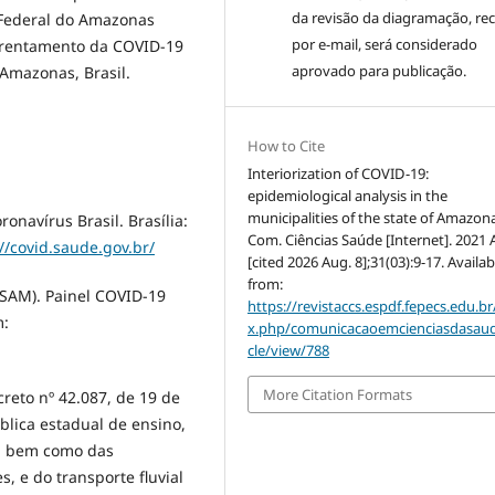
da revisão da diagramação, re
 Federal do Amazonas
por e-mail, será considerado
frentamento da COVID-19
aprovado para publicação.
 Amazonas, Brasil.
How to Cite
Interiorization of COVID-19:
epidemiological analysis in the
municipalities of the state of Amazona
ronavírus Brasil. Brasília:
Com. Ciências Saúde [Internet]. 2021 A
//covid.saude.gov.br/
[cited 2026 Aug. 8];31(03):9-17. Availab
from:
SAM). Painel COVID-19
https://revistaccs.espdf.fepecs.edu.br
m:
x.php/comunicacaoemcienciasdasaud
cle/view/788
More Citation Formats
eto nº 42.087, de 19 de
lica estadual de ensino,
, bem como das
, e do transporte fluvial