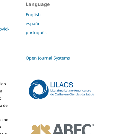
Language
English
español
ovid-
português
Open Journal Systems
tigo
um
o
ma de
ão no
a
ado a