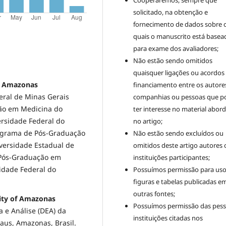
solicitado, na obtenção e
fornecimento de dados sobre 
quais o manuscrito está basea
para exame dos avaliadores;
Não estão sendo omitidos
quaisquer ligações ou acordos
of Amazonas
financiamento entre os autore
eral de Minas Gerais
companhias ou pessoas que 
ção em Medicina do
ter interesse no material abor
ersidade Federal do
no artigo;
ograma de Pós-Graduação
Não estão sendo excluídos ou
versidade Estadual de
omitidos deste artigo autores 
Pós-Graduação em
instituições participantes;
dade Federal do
Possuímos permissão para uso
figuras e tabelas publicadas e
outras fontes;
sity of Amazonas
Possuímos permissão das pess
 e Análise (DEA) da
instituições citadas nos
us, Amazonas, Brasil.