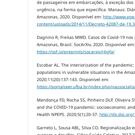
de passageiros em embarcações, à exceção dos
urgência, na forma que especifica. Manaus: Diár
Amazonas, 2020. Disponível em:
http://www.pge
content/uploads/2014/11/Decreto-42087-de-19.3
Dagnino R, Freitas MWD. Casos de Covid-19 nos 
Amazonas, Brasil. SocArXiv, 2020. Disponível em:
https://osf.io/preprints/socarxiv/r6gfa/
Escobar AL. The interiorization of the pandemic:
populations in vulnerable situations in the Ama
2020;11(20):137-143. Disponível em:
https://portalseer.ufba.br/index.php/nausocial/
Mendonça FD, Rocha SS, Pinheiro DLP, Oliveira SV
and the COVID-19 pandemic: socioeconomic and e
Health NPEPS. 2020;5(1):20-37.
http://dx.doi.or
Garnelo L, Sousa ABL, Silva CO. Regionalização
avanços e desafios. Ciênc Saúde Coletiva. 2017;2