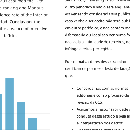
naus assumed the 12th
outro periódico e não o será enquant
the ranking and Manaus
estiver sendo considerada sua public
dence rate of the interior
caso venha a ser aceito não será publ
riod.
Conclusion
: the
em outro periódico; e não contém mat
 the absence of intensive
difamatório ou ilegal sob nenhuma f
 deficits.
não viola a intimidade de terceiros, 
infringe direitos protegidos.
Eu e demais autores desse trabalho
certificamos por meio desta declaraç
que:
Concordamos com as normas
editoriais e com o processo de
revisão da CCS;
Aceitamos a responsabilidade 
conduta desse estudo e pela an
e interpretação dos dados;
Cooperaremos, sempre que