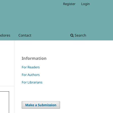
Register
Login
adores
Contact
Search
Information
For Readers
For Authors
For Librarians
Make a Submission