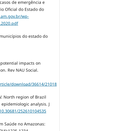
 casos de emergência e
io Oficial do Estado do
.am.gov.br/wp-
.2020.pdf
municípios do estado do
 potential impacts on
zon. Rev NAU Social.
article/download/36614/21018
. North region of Brazil
pidemiologic analysis. J
g/10.30681/252610104535
 em Saúde no Amazonas:
2(4):1225-1234.