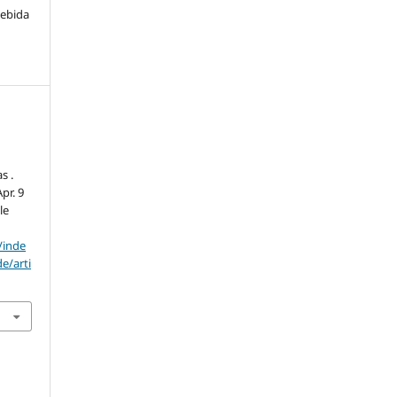
cebida
s .
pr. 9
le
/inde
e/arti