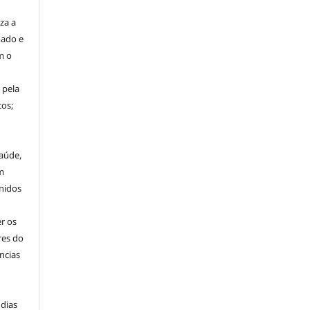
za a
mado e
m o
 pela
os;
aúde,
m
nidos
r os
res do
ncias
 dias