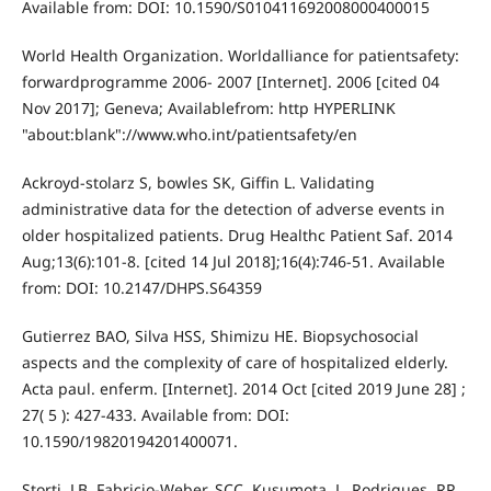
Available from: DOI: 10.1590/S010411692008000400015
World Health Organization. Worldalliance for patientsafety:
forwardprogramme 2006- 2007 [Internet]. 2006 [cited 04
Nov 2017]; Geneva; Availablefrom: http HYPERLINK
"about:blank"://www.who.int/patientsafety/en
Ackroyd-stolarz S, bowles SK, Giffin L. Validating
administrative data for the detection of adverse events in
older hospitalized patients. Drug Healthc Patient Saf. 2014
Aug;13(6):101-8. [cited 14 Jul 2018];16(4):746-51. Available
from: DOI: 10.2147/DHPS.S64359
Gutierrez BAO, Silva HSS, Shimizu HE. Biopsychosocial
aspects and the complexity of care of hospitalized elderly.
Acta paul. enferm. [Internet]. 2014 Oct [cited 2019 June 28] ;
27( 5 ): 427-433. Available from: DOI:
10.1590/19820194201400071.
Storti, LB, Fabricio-Weber, SCC, Kusumota, L, Rodrigues, RP,