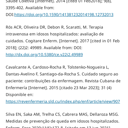
Saúde Coletiva [Internet]. 2014 [cited 01 Feb2018]; 9(8),
3395-402. Available from:
DOI:
https://doi.org/10.1590/141381232014198.12732013
Rós ACR, Oliveira DR, Debon R, Scaratti, M. Terapia
intravenosa em idosos hospitalizados: avaliação de
cuidados. Cogitare Enferm. [Internet]. 2017 [cited in 01 Feb
2018]; (22)2: 49989. Available from: DOI:
http://dx.doi.org/10.5380/ce.v22i2.49989
Cavalcante A, Cardoso-Rocha R, Tolstenko-Nogueira L,
Dantas-Avelino F, Santiago-da-Rocha S. Cuidado seguro ao
paciente: contribuições da enfermagem. Revista Cubana de
Enfermería [Internet]. 2015 [citado 23 Mar 2023]; 31 (4)
Disponible en:
https://revenfermeria.sld.cu/index.php/enf/article/view/907
Silva EN, Saka AM, Trelha CS, Cabrera MAS, Dellaroza MSG.
Medidas de prevenção de queda em idosos hospitalizados.
Enferm. Foco 2020;11(6):172-8. [citado em 13 jun 2021].