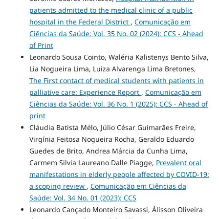
patients admitted to the medical clinic of a public
hospital in the Federal District
,
Comunicação em
Ciências da Saúde: Vol. 35 No. 02 (2024): CCS - Ahead
of Print
Leonardo Sousa Cointo, Waléria Kalistenys Bento Silva,
Lia Nogueira Lima, Luiza Alvarenga Lima Bretones,
The First contact of medical students with patients in
palliative care: Experience Report
,
Comunicação em
Ciências da Saúde: Vol. 36 No. 1 (2025): CCS - Ahead of
print
Cláudia Batista Mélo, Júlio César Guimarães Freire,
Virgínia Feitosa Nogueira Rocha, Geraldo Eduardo
Guedes de Brito, Andrea Márcia da Cunha Lima,
Carmem Silvia Laureano Dalle Piagge,
Prevalent oral
manifestations in elderly people affected by COVID-19:
a scoping review
,
Comunicação em Ciências da
Saúde: Vol. 34 No. 01 (2023): CCS
Leonardo Cançado Monteiro Savassi, Álisson Oliveira