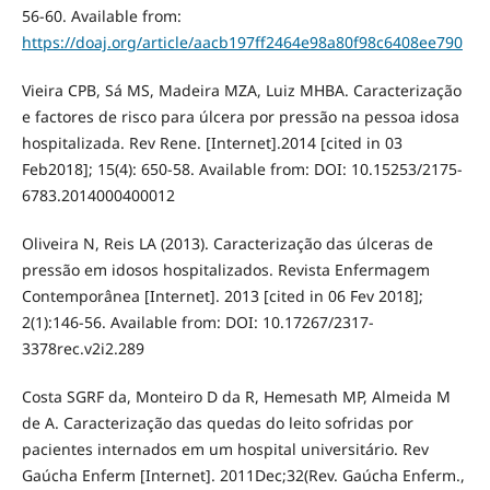
56-60. Available from:
https://doaj.org/article/aacb197ff2464e98a80f98c6408ee790
Vieira CPB, Sá MS, Madeira MZA, Luiz MHBA. Caracterização
e factores de risco para úlcera por pressão na pessoa idosa
hospitalizada. Rev Rene. [Internet].2014 [cited in 03
Feb2018]; 15(4): 650-58. Available from: DOI: 10.15253/2175-
6783.2014000400012
Oliveira N, Reis LA (2013). Caracterização das úlceras de
pressão em idosos hospitalizados. Revista Enfermagem
Contemporânea [Internet]. 2013 [cited in 06 Fev 2018];
2(1):146-56. Available from: DOI: 10.17267/2317-
3378rec.v2i2.289
Costa SGRF da, Monteiro D da R, Hemesath MP, Almeida M
de A. Caracterização das quedas do leito sofridas por
pacientes internados em um hospital universitário. Rev
Gaúcha Enferm [Internet]. 2011Dec;32(Rev. Gaúcha Enferm.,