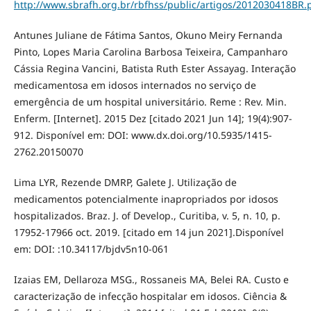
http://www.sbrafh.org.br/rbfhss/public/artigos/2012030418BR.
Antunes Juliane de Fátima Santos, Okuno Meiry Fernanda
Pinto, Lopes Maria Carolina Barbosa Teixeira, Campanharo
Cássia Regina Vancini, Batista Ruth Ester Assayag. Interação
medicamentosa em idosos internados no serviço de
emergência de um hospital universitário. Reme : Rev. Min.
Enferm. [Internet]. 2015 Dez [citado 2021 Jun 14]; 19(4):907-
912. Disponível em: DOI: www.dx.doi.org/10.5935/1415-
2762.20150070
Lima LYR, Rezende DMRP, Galete J. Utilização de
medicamentos potencialmente inapropriados por idosos
hospitalizados. Braz. J. of Develop., Curitiba, v. 5, n. 10, p.
17952-17966 oct. 2019. [citado em 14 jun 2021].Disponível
em: DOI: :10.34117/bjdv5n10-061
Izaias EM, Dellaroza MSG., Rossaneis MA, Belei RA. Custo e
caracterização de infecção hospitalar em idosos. Ciência &