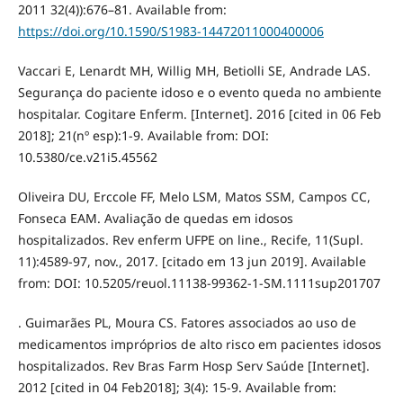
2011 32(4)):676–81. Available from:
https://doi.org/10.1590/S1983-14472011000400006
Vaccari E, Lenardt MH, Willig MH, Betiolli SE, Andrade LAS.
Segurança do paciente idoso e o evento queda no ambiente
hospitalar. Cogitare Enferm. [Internet]. 2016 [cited in 06 Feb
2018]; 21(nº esp):1-9. Available from: DOI:
10.5380/ce.v21i5.45562
Oliveira DU, Erccole FF, Melo LSM, Matos SSM, Campos CC,
Fonseca EAM. Avaliação de quedas em idosos
hospitalizados. Rev enferm UFPE on line., Recife, 11(Supl.
11):4589-97, nov., 2017. [citado em 13 jun 2019]. Available
from: DOI: 10.5205/reuol.11138-99362-1-SM.1111sup201707
. Guimarães PL, Moura CS. Fatores associados ao uso de
medicamentos impróprios de alto risco em pacientes idosos
hospitalizados. Rev Bras Farm Hosp Serv Saúde [Internet].
2012 [cited in 04 Feb2018]; 3(4): 15-9. Available from: