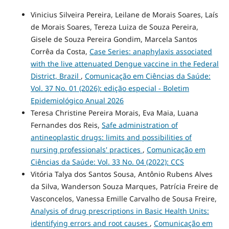
Vinicius Silveira Pereira, Leilane de Morais Soares, Laís
de Morais Soares, Tereza Luiza de Souza Pereira,
Gisele de Souza Pereira Gondim, Marcela Santos
Corrêa da Costa,
Case Series: anaphylaxis associated
with the live attenuated Dengue vaccine in the Federal
District, Brazil
,
Comunicação em Ciências da Saúde:
Vol. 37 No. 01 (2026): edição especial - Boletim
Epidemiológico Anual 2026
Teresa Christine Pereira Morais, Eva Maia, Luana
Fernandes dos Reis,
Safe administration of
antineoplastic drugs: limits and possibilities of
nursing professionals' practices
,
Comunicação em
Ciências da Saúde: Vol. 33 No. 04 (2022): CCS
Vitória Talya dos Santos Sousa, Antônio Rubens Alves
da Silva, Wanderson Souza Marques, Patrícia Freire de
Vasconcelos, Vanessa Emille Carvalho de Sousa Freire,
Analysis of drug prescriptions in Basic Health Units:
identifying errors and root causes
,
Comunicação em