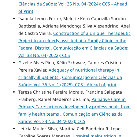
Ciências da Saúde: Vol. 35 No. 04 (2024): CCS - Ahead
of Print
Isabela Lemos Ferrer, Melorie Kern Capovilla Sarubo
Baptistella, Adriana Mendonça Silva Alexandrino, Abel
de Castro Vieira,
Construction of a Unique Therapeutic
Project to an elderly assisted at a Family Clinic in the
Federal District
,
Comunicação em Ciências da Saúde:
Vol. 33 No. 04 (2022): CCS
Gizelle Alves Pina, Kélin Schwarz, Tamires Cristina
Pereira Xavier,
Adequacy of nutritional therapy in
critically ill patients
,
Comunicação em Ciências da
Saúde: Vol. 36 No. 1 (2025): CCS - Ahead of print
Teresa Christine Pereira Morais, Francine Salapata
Fraiberg, Raniel Medeiros de Lima,
Palliative Care in
Primary Care: actions developed by professionals from
family health teams
,
Comunicação em Ciências da
Saúde: Vol. 33 No. 04 (2022): CCS
Letícia Muller Silva, Martina Celi Bandeira R. Lopes,
Caroline Soares Menezes,
Hospital malnutrition in