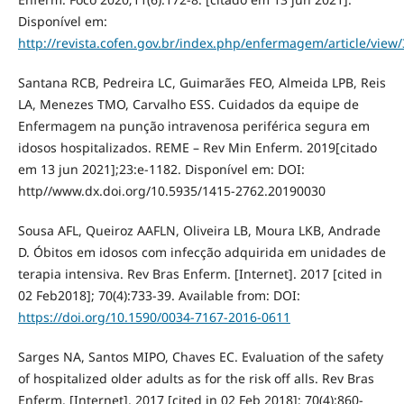
Disponível em:
http://revista.cofen.gov.br/index.php/enfermagem/article/view
Santana RCB, Pedreira LC, Guimarães FEO, Almeida LPB, Reis
LA, Menezes TMO, Carvalho ESS. Cuidados da equipe de
Enfermagem na punção intravenosa periférica segura em
idosos hospitalizados. REME – Rev Min Enferm. 2019[citado
em 13 jun 2021];23:e-1182. Disponível em: DOI:
http//www.dx.doi.org/10.5935/1415-2762.20190030
Sousa AFL, Queiroz AAFLN, Oliveira LB, Moura LKB, Andrade
D. Óbitos em idosos com infecção adquirida em unidades de
terapia intensiva. Rev Bras Enferm. [Internet]. 2017 [cited in
02 Feb2018]; 70(4):733-39. Available from: DOI:
https://doi.org/10.1590/0034-7167-2016-0611
Sarges NA, Santos MIPO, Chaves EC. Evaluation of the safety
of hospitalized older adults as for the risk off alls. Rev Bras
Enferm. [Internet]. 2017 [cited in 02 Feb 2018]; 70(4):860-