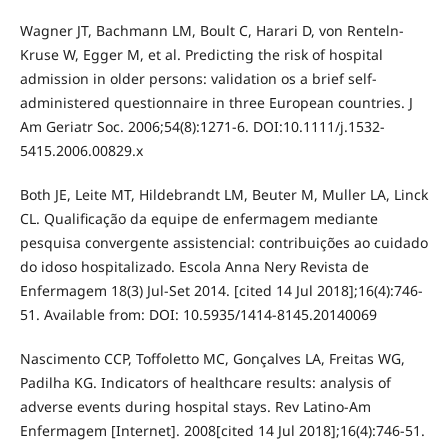
Wagner JT, Bachmann LM, Boult C, Harari D, von Renteln-
Kruse W, Egger M, et al. Predicting the risk of hospital
admission in older persons: validation os a brief self-
administered questionnaire in three European countries. J
Am Geriatr Soc. 2006;54(8):1271-6. DOI:10.1111/j.1532-
5415.2006.00829.x
Both JE, Leite MT, Hildebrandt LM, Beuter M, Muller LA, Linck
CL. Qualificação da equipe de enfermagem mediante
pesquisa convergente assistencial: contribuições ao cuidado
do idoso hospitalizado. Escola Anna Nery Revista de
Enfermagem 18(3) Jul-Set 2014. [cited 14 Jul 2018];16(4):746-
51. Available from: DOI: 10.5935/1414-8145.20140069
Nascimento CCP, Toffoletto MC, Gonçalves LA, Freitas WG,
Padilha KG. Indicators of healthcare results: analysis of
adverse events during hospital stays. Rev Latino-Am
Enfermagem [Internet]. 2008[cited 14 Jul 2018];16(4):746-51.