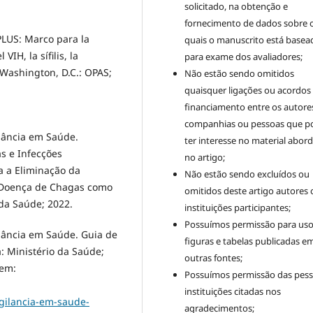
solicitado, na obtenção e
fornecimento de dados sobre 
LUS: Marco para la
quais o manuscrito está basea
IH, la sífilis, la
para exame dos avaliadores;
 Washington, D.C.: OPAS;
Não estão sendo omitidos
quaisquer ligações ou acordos
financiamento entre os autore
companhias ou pessoas que 
ilância em Saúde.
ter interesse no material abor
s e Infecções
no artigo;
a a Eliminação da
Não estão sendo excluídos ou
 e Doença de Chagas como
omitidos deste artigo autores 
 da Saúde; 2022.
instituições participantes;
Possuímos permissão para uso
gilância em Saúde. Guia de
figuras e tabelas publicadas e
a: Ministério da Saúde;
outras fontes;
 em:
Possuímos permissão das pess
instituições citadas nos
igilancia-em-saude-
agradecimentos;