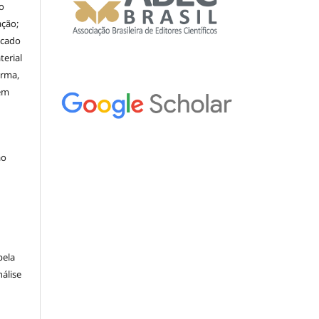
o
ação;
icado
erial
orma,
nem
ão
pela
álise