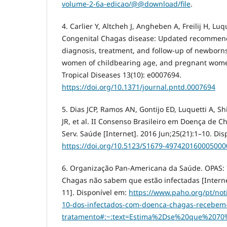
volume-2-6a-edicao/@@download/file
.
4. Carlier Y, Altcheh J, Angheben A, Freilij H, Luqu
Congenital Chagas disease: Updated recommenda
diagnosis, treatment, and follow-up of newborns 
women of childbearing age, and pregnant wom
Tropical Diseases 13(10): e0007694.
https://doi.org/10.1371/journal.pntd.0007694
5. Dias JCP, Ramos AN, Gontijo ED, Luquetti A, 
JR, et al. II Consenso Brasileiro em Doença de C
Serv. Saúde [Internet]. 2016 Jun;25(21):1–10. Dis
https://doi.org/10.5123/S1679-497420160005000
6. Organização Pan-Americana da Saúde. OPAS:
Chagas não sabem que estão infectadas [Interne
11]. Disponível em:
https://www.paho.org/pt/not
10-dos-infectados-com-doenca-chagas-recebem-
tratamento#:~:text=Estima%2Dse%20que%207