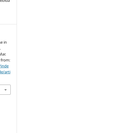
cebida
e in
.
Mar.
e from:
/inde
e/arti