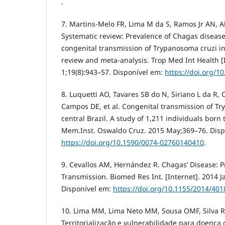
.
7. Martins-Melo FR, Lima M da S, Ramos Jr AN, A
Systematic review: Prevalence of Chagas disea
congenital transmission of Trypanosoma cruzi in 
review and meta-analysis. Trop Med Int Health [
1;19(8):943–57. Disponível em:
https://doi.org/1
8. Luquetti AO, Tavares SB do N, Siriano L da R, 
Campos DE, et al. Congenital transmission of Tr
central Brazil. A study of 1,211 individuals born
Mem.Inst. Oswaldo Cruz. 2015 May;369–76. Disp
https://doi.org/10.1590/0074-02760140410
.
9. Cevallos AM, Hernández R. Chagas’ Disease: 
Transmission. Biomed Res Int. [Internet]. 2014 J
Disponível em:
https://doi.org/10.1155/2014/40
10. Lima MM, Lima Neto MM, Sousa OMF, Silva RA
Territorialização e vulnerabilidade para doença