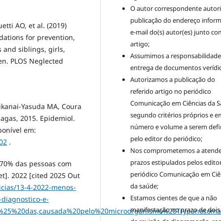
O autor correspondente autori
publicação do endereço infor
etti AO, et al. (2019)
e-mail do(s) autor(es) junto co
tions for prevention,
artigo;
and siblings, girls,
Assumimos a responsabilidade
en. PLOS Neglected
entrega de documentos verídic
Autorizamos a publicação do
referido artigo no periódico
Comunicação em Ciências da S
Shikanai-Yasuda MA, Coura
segundo critérios próprios e e
hagas, 2015. Epidemiol.
número e volume a serem defi
ponível em:
pelo editor do periódico;
02
.
Nos comprometemos a atende
prazos estipulados pelos edito
 70% das pessoas com
periódico Comunicação em Ciê
t]. 2022 [cited 2025 Out
da saúde;
icias/13-4-2022-menos-
Estamos cientes de que a não
diagnostico-e-
manifestação no prazo de dois
0%25%20das,causada%20pelo%20microorganismo%20Trypanosoma