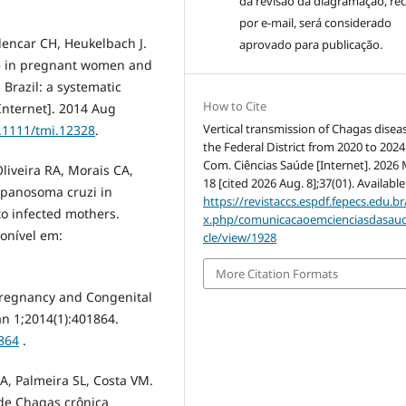
da revisão da diagramação, re
por e-mail, será considerado
lencar CH, Heukelbach J.
aprovado para publicação.
se in pregnant women and
Brazil: a systematic
How to Cite
Internet]. 2014 Aug
Vertical transmission of Chagas diseas
0.1111/tmi.12328
.
the Federal District from 2020 to 2024
Com. Ciências Saúde [Internet]. 2026 
Oliveira RA, Morais CA,
18 [cited 2026 Aug. 8];37(01). Availabl
ypanosoma cruzi in
https://revistaccs.espdf.fepecs.edu.br
 to infected mothers.
x.php/comunicacaoemcienciasdasaud
onível em:
cle/view/1928
More Citation Formats
Pregnancy and Congenital
an 1;2014(1):401864.
1864
.
, Palmeira SL, Costa VM.
 de Chagas crônica