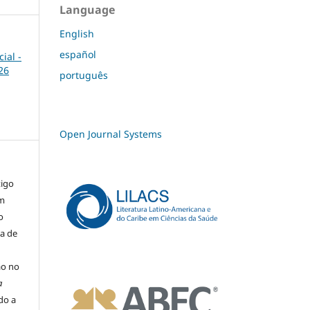
Language
English
español
ial -
26
português
Open Journal Systems
tigo
um
o
ma de
ão no
a
ado a