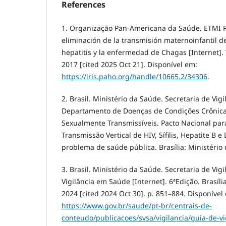
References
1. Organização Pan-Americana da Saúde. ETMI P
eliminación de la transmisión maternoinfantil del V
hepatitis y la enfermedad de Chagas [Internet].
2017 [cited 2025 Oct 21]. Disponível em:
https://iris.paho.org/handle/10665.2/34306
.
2. Brasil. Ministério da Saúde. Secretaria de Vig
Departamento de Doenças de Condições Crônica
Sexualmente Transmissíveis. Pacto Nacional par
Transmissão Vertical de HIV, Sífilis, Hepatite B
problema de saúde pública. Brasília: Ministério
3. Brasil. Ministério da Saúde. Secretaria de Vi
Vigilância em Saúde [Internet]. 6ªEdição. Brasíli
2024 [cited 2024 Oct 30]. p. 851–884. Disponível
https://www.gov.br/saude/pt-br/centrais-de-
conteudo/publicacoes/svsa/vigilancia/guia-de-v