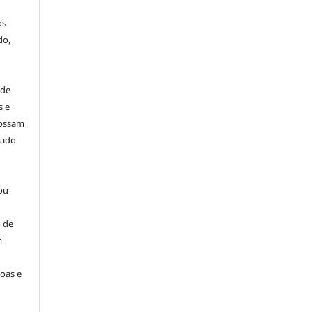
os
do,
 de
s e
possam
dado
ou
 de
m
oas e