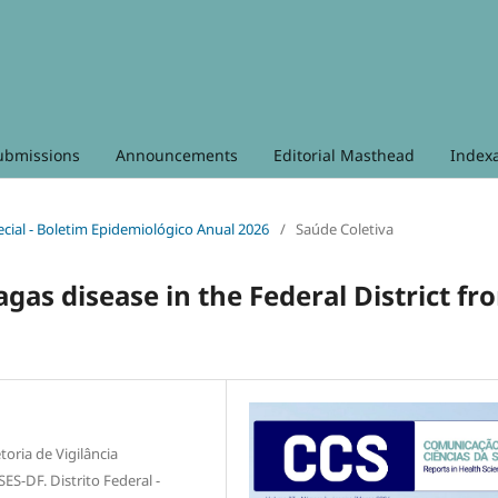
ubmissions
Announcements
Editorial Masthead
Index
pecial - Boletim Epidemiológico Anual 2026
/
Saúde Coletiva
agas disease in the Federal District fr
toria de Vigilância
ES-DF. Distrito Federal -