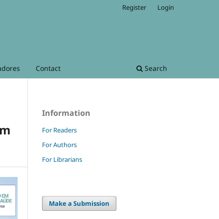
Register
Login
adores
Contact
Search
Information
om
For Readers
For Authors
For Librarians
Make a Submission