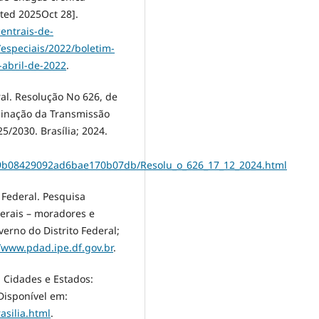
ited 2025Oct 28].
entrais-de-
especiais/2022/boletim-
abril-de-2022
.
ral. Resolução No 626, de
iminação da Transmissão
25/2030. Brasília; 2024.
359b08429092ad6bae170b07db/Resolu_o_626_17_12_2024.html
o Federal. Pesquisa
gerais – moradores e
verno do Distrito Federal;
//www.pdad.ipe.df.gov.br
.
a. Cidades e Estados:
 Disponível em:
asilia.html
.