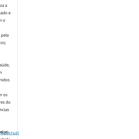
za a
mado e
m o
 pela
os;
aúde,
m
nidos
r os
res do
ncias
 dias
%20cruzi