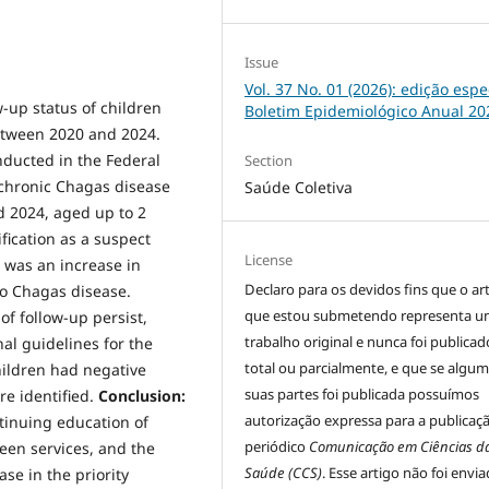
Issue
Vol. 37 No. 01 (2026): edição espec
w-up status of children
Boletim Epidemiológico Anual 20
etween 2020 and 2024.
nducted in the Federal
Section
h chronic Chagas disease
Saúde Coletiva
 2024, aged up to 2
fication as a suspect
License
was an increase in
Declaro para os devidos fins que o ar
to Chagas disease.
que estou submetendo representa 
 of follow-up persist,
trabalho original e nunca foi publicad
al guidelines for the
total ou parcialmente, e que se algu
children had negative
suas partes foi publicada possuímos
re identified.
Conclusion:
autorização expressa para a publicaç
tinuing education of
periódico
Comunicação em Ciências d
een services, and the
Saúde (CCS)
. Esse artigo não foi envi
ase in the priority