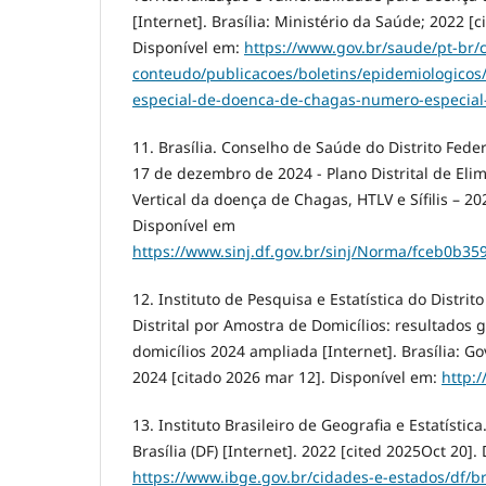
[Internet]. Brasília: Ministério da Saúde; 2022 [c
Disponível em:
https://www.gov.br/saude/pt-br/c
conteudo/publicacoes/boletins/epidemiologicos/
especial-de-doenca-de-chagas-numero-especial-
11. Brasília. Conselho de Saúde do Distrito Fede
17 de dezembro de 2024 - Plano Distrital de El
Vertical da doença de Chagas, HTLV e Sífilis – 20
Disponível em
https://www.sinj.df.gov.br/sinj/Norma/fceb0b
12. Instituto de Pesquisa e Estatística do Distrit
Distrital por Amostra de Domicílios: resultados 
domicílios 2024 ampliada [Internet]. Brasília: Go
2024 [citado 2026 mar 12]. Disponível em:
http:
13. Instituto Brasileiro de Geografia e Estatístic
Brasília (DF) [Internet]. 2022 [cited 2025Oct 20].
https://www.ibge.gov.br/cidades-e-estados/df/br