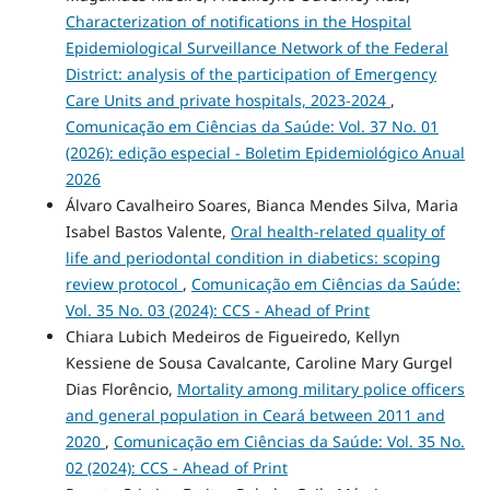
Characterization of notifications in the Hospital
Epidemiological Surveillance Network of the Federal
District: analysis of the participation of Emergency
Care Units and private hospitals, 2023-2024
,
Comunicação em Ciências da Saúde: Vol. 37 No. 01
(2026): edição especial - Boletim Epidemiológico Anual
2026
Álvaro Cavalheiro Soares, Bianca Mendes Silva, Maria
Isabel Bastos Valente,
Oral health-related quality of
life and periodontal condition in diabetics: scoping
review protocol
,
Comunicação em Ciências da Saúde:
Vol. 35 No. 03 (2024): CCS - Ahead of Print
Chiara Lubich Medeiros de Figueiredo, Kellyn
Kessiene de Sousa Cavalcante, Caroline Mary Gurgel
Dias Florêncio,
Mortality among military police officers
and general population in Ceará between 2011 and
2020
,
Comunicação em Ciências da Saúde: Vol. 35 No.
02 (2024): CCS - Ahead of Print