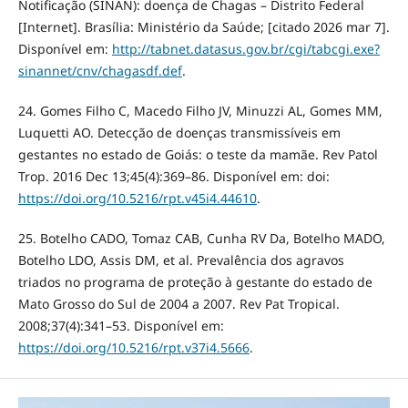
Notificação (SINAN): doença de Chagas – Distrito Federal
[Internet]. Brasília: Ministério da Saúde; [citado 2026 mar 7].
Disponível em:
http://tabnet.datasus.gov.br/cgi/tabcgi.exe?
sinannet/cnv/chagasdf.def
.
24. Gomes Filho C, Macedo Filho JV, Minuzzi AL, Gomes MM,
Luquetti AO. Detecção de doenças transmissíveis em
gestantes no estado de Goiás: o teste da mamãe. Rev Patol
Trop. 2016 Dec 13;45(4):369–86. Disponível em: doi:
https://doi.org/10.5216/rpt.v45i4.44610
.
25. Botelho CADO, Tomaz CAB, Cunha RV Da, Botelho MADO,
Botelho LDO, Assis DM, et al. Prevalência dos agravos
triados no programa de proteção à gestante do estado de
Mato Grosso do Sul de 2004 a 2007. Rev Pat Tropical.
2008;37(4):341–53. Disponível em:
https://doi.org/10.5216/rpt.v37i4.5666
.