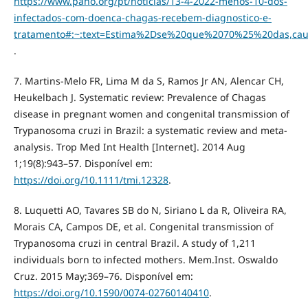
https://www.paho.org/pt/noticias/13-4-2022-menos-10-dos-
infectados-com-doenca-chagas-recebem-diagnostico-e-
tratamento#:~:text=Estima%2Dse%20que%2070%25%20das,ca
.
7. Martins-Melo FR, Lima M da S, Ramos Jr AN, Alencar CH,
Heukelbach J. Systematic review: Prevalence of Chagas
disease in pregnant women and congenital transmission of
Trypanosoma cruzi in Brazil: a systematic review and meta-
analysis. Trop Med Int Health [Internet]. 2014 Aug
1;19(8):943–57. Disponível em:
https://doi.org/10.1111/tmi.12328
.
8. Luquetti AO, Tavares SB do N, Siriano L da R, Oliveira RA,
Morais CA, Campos DE, et al. Congenital transmission of
Trypanosoma cruzi in central Brazil. A study of 1,211
individuals born to infected mothers. Mem.Inst. Oswaldo
Cruz. 2015 May;369–76. Disponível em:
https://doi.org/10.1590/0074-02760140410
.