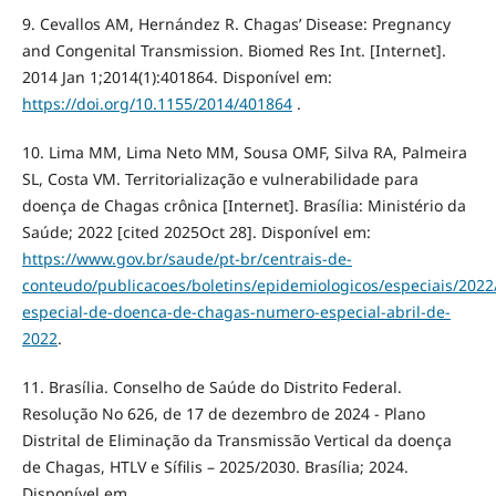
9. Cevallos AM, Hernández R. Chagas’ Disease: Pregnancy
and Congenital Transmission. Biomed Res Int. [Internet].
2014 Jan 1;2014(1):401864. Disponível em:
https://doi.org/10.1155/2014/401864
.
10. Lima MM, Lima Neto MM, Sousa OMF, Silva RA, Palmeira
SL, Costa VM. Territorialização e vulnerabilidade para
doença de Chagas crônica [Internet]. Brasília: Ministério da
Saúde; 2022 [cited 2025Oct 28]. Disponível em:
https://www.gov.br/saude/pt-br/centrais-de-
conteudo/publicacoes/boletins/epidemiologicos/especiais/2022
especial-de-doenca-de-chagas-numero-especial-abril-de-
2022
.
11. Brasília. Conselho de Saúde do Distrito Federal.
Resolução No 626, de 17 de dezembro de 2024 - Plano
Distrital de Eliminação da Transmissão Vertical da doença
de Chagas, HTLV e Sífilis – 2025/2030. Brasília; 2024.
Disponível em