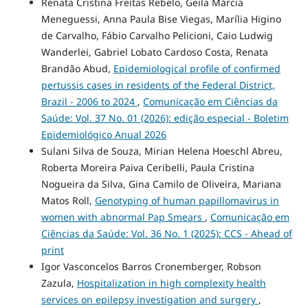
Renata Cristina Freitas Rebelo, Geila Márcia
Meneguessi, Anna Paula Bise Viegas, Marília Higino
de Carvalho, Fábio Carvalho Pelicioni, Caio Ludwig
Wanderlei, Gabriel Lobato Cardoso Costa, Renata
Brandão Abud,
Epidemiological profile of confirmed
pertussis cases in residents of the Federal District,
Brazil - 2006 to 2024
,
Comunicação em Ciências da
Saúde: Vol. 37 No. 01 (2026): edição especial - Boletim
Epidemiológico Anual 2026
Sulani Silva de Souza, Mirian Helena Hoeschl Abreu,
Roberta Moreira Paiva Ceribelli, Paula Cristina
Nogueira da Silva, Gina Camilo de Oliveira, Mariana
Matos Roll,
Genotyping of human papillomavirus in
women with abnormal Pap Smears
,
Comunicação em
Ciências da Saúde: Vol. 36 No. 1 (2025): CCS - Ahead of
print
Igor Vasconcelos Barros Cronemberger, Robson
Zazula,
Hospitalization in high complexity health
services on epilepsy investigation and surgery
,