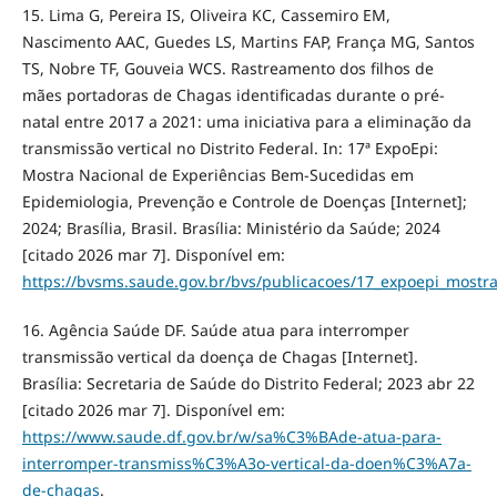
15. Lima G, Pereira IS, Oliveira KC, Cassemiro EM,
Nascimento AAC, Guedes LS, Martins FAP, França MG, Santos
TS, Nobre TF, Gouveia WCS. Rastreamento dos filhos de
mães portadoras de Chagas identificadas durante o pré-
natal entre 2017 a 2021: uma iniciativa para a eliminação da
transmissão vertical no Distrito Federal. In: 17ª ExpoEpi:
Mostra Nacional de Experiências Bem-Sucedidas em
Epidemiologia, Prevenção e Controle de Doenças [Internet];
2024; Brasília, Brasil. Brasília: Ministério da Saúde; 2024
[citado 2026 mar 7]. Disponível em:
https://bvsms.saude.gov.br/bvs/publicacoes/17_expoepi_mostra
16. Agência Saúde DF. Saúde atua para interromper
transmissão vertical da doença de Chagas [Internet].
Brasília: Secretaria de Saúde do Distrito Federal; 2023 abr 22
[citado 2026 mar 7]. Disponível em:
https://www.saude.df.gov.br/w/sa%C3%BAde-atua-para-
interromper-transmiss%C3%A3o-vertical-da-doen%C3%A7a-
de-chagas
.