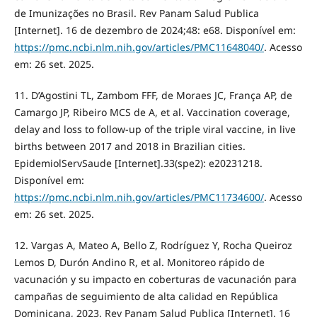
de Imunizações no Brasil. Rev Panam Salud Publica
[Internet]. 16 de dezembro de 2024;48: e68. Disponível em:
https://pmc.ncbi.nlm.nih.gov/articles/PMC11648040/
. Acesso
em: 26 set. 2025.
11. D’Agostini TL, Zambom FFF, de Moraes JC, França AP, de
Camargo JP, Ribeiro MCS de A, et al. Vaccination coverage,
delay and loss to follow-up of the triple viral vaccine, in live
births between 2017 and 2018 in Brazilian cities.
EpidemiolServSaude [Internet].33(spe2): e20231218.
Disponível em:
https://pmc.ncbi.nlm.nih.gov/articles/PMC11734600/
. Acesso
em: 26 set. 2025.
12. Vargas A, Mateo A, Bello Z, Rodríguez Y, Rocha Queiroz
Lemos D, Durón Andino R, et al. Monitoreo rápido de
vacunación y su impacto en coberturas de vacunación para
campañas de seguimiento de alta calidad en República
Dominicana, 2023. Rev Panam Salud Publica [Internet]. 16