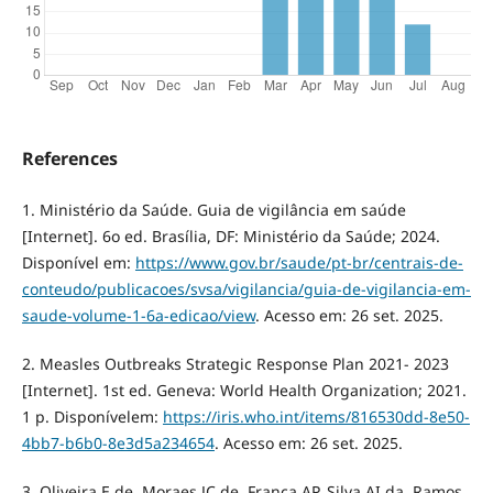
References
1. Ministério da Saúde. Guia de vigilância em saúde
[Internet]. 6o ed. Brasília, DF: Ministério da Saúde; 2024.
Disponível em:
https://www.gov.br/saude/pt-br/centrais-de-
conteudo/publicacoes/svsa/vigilancia/guia-de-vigilancia-em-
saude-volume-1-6a-edicao/view
. Acesso em: 26 set. 2025.
2. Measles Outbreaks Strategic Response Plan 2021- 2023
[Internet]. 1st ed. Geneva: World Health Organization; 2021.
1 p. Disponívelem:
https://iris.who.int/items/816530dd-8e50-
4bb7-b6b0-8e3d5a234654
. Acesso em: 26 set. 2025.
3. Oliveira E de, Moraes JC de, França AP, Silva AI da, Ramos