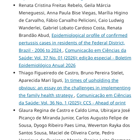
Renata Cristina Freitas Rebelo, Geila Márcia
Meneguessi, Anna Paula Bise Viegas, Marília Higino
de Carvalho, Fábio Carvalho Pelicioni, Caio Ludwig
Wanderlei, Gabriel Lobato Cardoso Costa, Renata
Brandão Abud,
Epidemiological profile of confirmed
pertussis cases in residents of the Federal District,
Brazil - 2006 to 2024
,
Comunicação em Ciências da
Saúde: Vol. 37 No. 01 (2026): edição especial - Boletim
Epidemiológico Anual 2026
Thiago Figueiredo de Castro, Bruno Pereira Stelet,
Aparecida Mari Iguti,
In times of upholding the
obvious: an essay on the challenges in implementing
the family health strategy
,
Comunicação em Ciências
da Saúde: Vol. 36 No. 1 (2025): CCS - Ahead of print
Glaura Regina de Castro e Caldo Lima, Ubirajara José
Picanço de Miranda Junior, Carlos Augusto Felipe de
Sousa, Dyogo Ribeiro Paes Lima, Weverton Rayka dos
Santos Sousa, Maciel de Oliveira Corte, Pedro