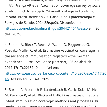
Jr. AN, França AP, et al. Vaccination coverage survey by social
stratum in children up to 24 months of age in Londrina,
Paraná, Brazil, between 2021 and 2022. Epidemiologia e
Serviços de Saúde. 2024;33(spe2). Disponível em:
https://pubmed.ncbi.nlm.nih.gov/39442146/.Acesso
em: 30
dez. 2025.
4. Siedler A, Rieck T, Reuss A, Walter D, Poggensee G,
Poethko-Müller C, et al. Estimating vaccination coverage in
the absence of immunisation registers – the German
experience. Eurosurveillance [Internet]. 26 de abril de
2012;17(17):20152. Disponível em:
https://www.eurosurveillance.org/content/10.2807/ese.17.17.20
en
. Acesso em: 26 set. 2025.
5. Burton A, Monasch R, Lautenbach B, Gacic-Dobo M, Neill
M, Karimov R, et al. WHO and UNICEF estimates of national
infant immunization coverage: methods and processes. Bull
World Health Organ [Internet]. Julho de 2009;87(7):535–41.