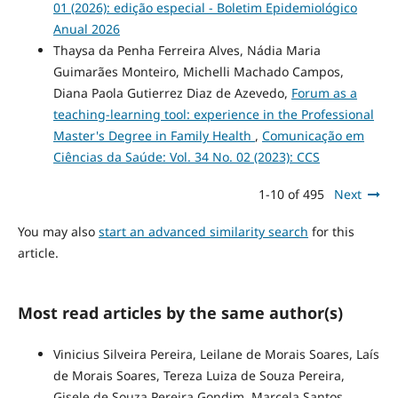
01 (2026): edição especial - Boletim Epidemiológico
Anual 2026
Thaysa da Penha Ferreira Alves, Nádia Maria
Guimarães Monteiro, Michelli Machado Campos,
Diana Paola Gutierrez Diaz de Azevedo,
Forum as a
teaching-learning tool: experience in the Professional
Master's Degree in Family Health
,
Comunicação em
Ciências da Saúde: Vol. 34 No. 02 (2023): CCS
1-10 of 495
Next
You may also
start an advanced similarity search
for this
article.
Most read articles by the same author(s)
Vinicius Silveira Pereira, Leilane de Morais Soares, Laís
de Morais Soares, Tereza Luiza de Souza Pereira,
Gisele de Souza Pereira Gondim, Marcela Santos