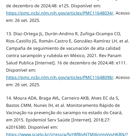
de dezembro de 2024;48: e125. Disponível em:
https://pmc.ncbi.nlm.nih.gov/articles/PMC11648034/
. Acesso
em: 26 set. 2025.
13. Díaz-Ortega JL, Durón-Andino R, Zuñiga-Ocampo CO,
Rios-Castillo JG, Román-Castro E, González-Ramírez LH, et al.
Campaña de seguimiento de vacunación de alta calidad
contra sarampión y rubéola en México, 2021. Rev Panam
Salud Publica [Internet]. 16 de dezembro de 2024;48: e111.
Disponível em:
https://pmc.ncbi.nlm.nih.gov/articles/PMC11648098/
. Acesso
em: 26 set. 2025.
14. Moura ADA, Braga AVL, Carneiro AKB, Alves EC da S,
Bastos CMM, Nunes IH, et al. Monitoramento Rápido de
Vacinação na prevenção do sarampo no estado do Ceará,
em 2015. Epidemiol Serv Saúde [Internet]. 2018;27:
e2016380. Disponível em:
https://www.scielo.br/j/ress/a/fgY8f8JyNTMt6nmyVysHK8N/?