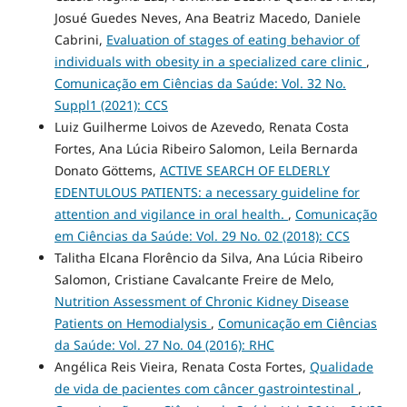
Josué Guedes Neves, Ana Beatriz Macedo, Daniele
Cabrini,
Evaluation of stages of eating behavior of
individuals with obesity in a specialized care clinic
,
Comunicação em Ciências da Saúde: Vol. 32 No.
Suppl1 (2021): CCS
Luiz Guilherme Loivos de Azevedo, Renata Costa
Fortes, Ana Lúcia Ribeiro Salomon, Leila Bernarda
Donato Göttems,
ACTIVE SEARCH OF ELDERLY
EDENTULOUS PATIENTS: a necessary guideline for
attention and vigilance in oral health.
,
Comunicação
em Ciências da Saúde: Vol. 29 No. 02 (2018): CCS
Talitha Elcana Florêncio da Silva, Ana Lúcia Ribeiro
Salomon, Cristiane Cavalcante Freire de Melo,
Nutrition Assessment of Chronic Kidney Disease
Patients on Hemodialysis
,
Comunicação em Ciências
da Saúde: Vol. 27 No. 04 (2016): RHC
Angélica Reis Vieira, Renata Costa Fortes,
Qualidade
de vida de pacientes com câncer gastrointestinal
,