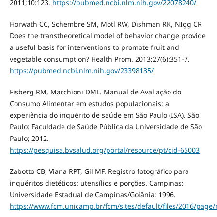
2011;10:123.
https://pubmed.ncbi.nlm.nih.gov/22078240/
Horwath CC, Schembre SM, Motl RW, Dishman RK, NIgg CR
Does the transtheoretical model of behavior change provide
a useful basis for interventions to promote fruit and
vegetable consumption? Health Prom. 2013;27(6):351-7.
https://pubmed.ncbi.nlm.nih.gov/23398135/
Fisberg RM, Marchioni DML. Manual de Avaliação do
Consumo Alimentar em estudos populacionais: a
experiência do inquérito de saúde em São Paulo (ISA). São
Paulo: Faculdade de Saúde Pública da Universidade de São
Paulo; 2012.
https://pesquisa.bvsalud.org/portal/resource/pt/cid-65003
Zabotto CB, Viana RPT, Gil MF. Registro fotográfico para
inquéritos dietéticos: utensílios e porções. Campinas:
Universidade Estadual de Campinas/Goiânia; 1996.
https://www.fcm.unicamp.br/fcm/sites/default/files/2016/page/