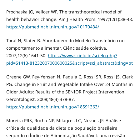
Prochaska JO, Velicer WF. The transtheoretical model of
health behavior change. Am J Health Prom. 1997;12(1):38-48.
https://pubmed.ncbi.nlm.nih.gov/10170434/
Toral N, Slater B. Abordagem do Modelo Transteórico no
comportamento alimentar. Ciênc saúde coletiva.
2007;12(6):1641-50.
https://www.scielo.br/scielo.php?
pid=S1413-81232007000600025&script=sci_abstract&tlng=pt
Greene GW, Fey-Yensan N, Padula C, Rossi SR, Rossi JS, Clark
PG. Change in Fruit and Vegetable Intake Over 24 Months in
Older Adults: Results of the SENIOR Project Intervention.
Gerontologist. 2008;48(3):378-87.
https://pubmed.ncbi.nlm.nih.gov/18591363/
Moreira PRS, Rocha NP, Milagres LC, Novaes JF. Análise
crítica da qualidade da dieta da população brasileira
segundo o Índice de Alimentação Saudável: uma revisão