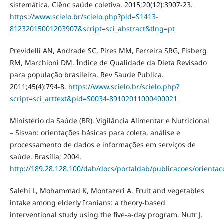
sistemática. Ciênc saúde coletiva. 2015;20(12):3907-23.
https://www.scielo.br/scielo.php?pid=S1413-
81232015001203907&script=sci_abstract&tlng=pt
Previdelli AN, Andrade SC, Pires MM, Ferreira SRG, Fisberg
RM, Marchioni DM. Índice de Qualidade da Dieta Revisado
para população brasileira. Rev Saude Publica.
2011;45(4):794-8.
https://www.scielo.br/scielo.php?
script=sci_arttext&pid=S0034-89102011000400021
Ministério da Saúde (BR). Vigilância Alimentar e Nutricional
– Sisvan: orientações básicas para coleta, análise e
processamento de dados e informações em serviços de
saúde. Brasília; 2004.
http://189.28.128.100/dab/docs/portaldab/publicacoes/orienta
Salehi L, Mohammad K, Montazeri A. Fruit and vegetables
intake among elderly Iranians: a theory-based
interventional study using the five-a-day program. Nutr J.