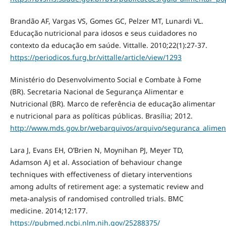
Brandão AF, Vargas VS, Gomes GC, Pelzer MT, Lunardi VL.
Educação nutricional para idosos e seus cuidadores no
contexto da educação em saúde. Vittalle. 2010;22(1):27-37.
https://periodicos.furg.br/vittalle/article/view/1293
Ministério do Desenvolvimento Social e Combate à Fome
(BR). Secretaria Nacional de Segurança Alimentar e
Nutricional (BR). Marco de referência de educação alimentar
e nutricional para as políticas públicas. Brasília; 2012.
http://www.mds.gov.br/webarquivos/arquivo/seguranca_alimen
Lara J, Evans EH, O’Brien N, Moynihan PJ, Meyer TD,
Adamson AJ et al. Association of behaviour change
techniques with effectiveness of dietary interventions
among adults of retirement age: a systematic review and
meta-analysis of randomised controlled trials. BMC
medicine. 2014;12:177.
https://pubmed.ncbi.nlm.nih.gov/25288375/