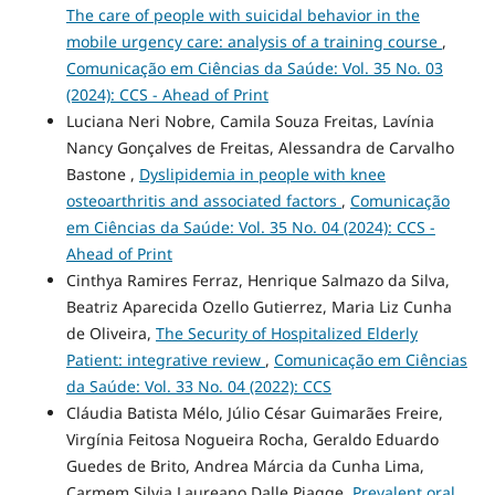
The care of people with suicidal behavior in the
mobile urgency care: analysis of a training course
,
Comunicação em Ciências da Saúde: Vol. 35 No. 03
(2024): CCS - Ahead of Print
Luciana Neri Nobre, Camila Souza Freitas, Lavínia
Nancy Gonçalves de Freitas, Alessandra de Carvalho
Bastone ,
Dyslipidemia in people with knee
osteoarthritis and associated factors
,
Comunicação
em Ciências da Saúde: Vol. 35 No. 04 (2024): CCS -
Ahead of Print
Cinthya Ramires Ferraz, Henrique Salmazo da Silva,
Beatriz Aparecida Ozello Gutierrez, Maria Liz Cunha
de Oliveira,
The Security of Hospitalized Elderly
Patient: integrative review
,
Comunicação em Ciências
da Saúde: Vol. 33 No. 04 (2022): CCS
Cláudia Batista Mélo, Júlio César Guimarães Freire,
Virgínia Feitosa Nogueira Rocha, Geraldo Eduardo
Guedes de Brito, Andrea Márcia da Cunha Lima,
Carmem Silvia Laureano Dalle Piagge,
Prevalent oral