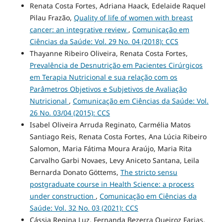
Renata Costa Fortes, Adriana Haack, Edelaide Raquel
Pilau Frazão,
Quality of life of women with breast
cancer: an integrative review
,
Comunicação em
Ciências da Saúde: Vol. 29 No. 04 (2018): CCS
Thayanne Ribeiro Oliveira, Renata Costa Fortes,
Prevalência de Desnutrição em Pacientes Cirúrgicos
em Terapia Nutricional e sua relação com os
Parâmetros Objetivos e Subjetivos de Avaliação
Nutricional
,
Comunicação em Ciências da Saúde: Vol.
26 No. 03/04 (2015): CCS
Isabel Oliveira Arruda Reginato, Carmélia Matos
Santiago Reis, Renata Costa Fortes, Ana Lúcia Ribeiro
Salomon, Maria Fátima Moura Araújo, Maria Rita
Carvalho Garbi Novaes, Levy Aniceto Santana, Leila
Bernarda Donato Göttems,
The stricto sensu
postgraduate course in Health Science: a process
under construction
,
Comunicação em Ciências da
Saúde: Vol. 32 No. 03 (2021): CCS
Cássia Regina Luz, Fernanda Bezerra Queiroz Farias,