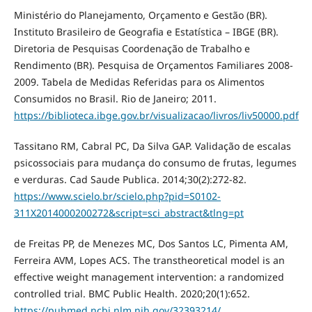
Ministério do Planejamento, Orçamento e Gestão (BR).
Instituto Brasileiro de Geografia e Estatística – IBGE (BR).
Diretoria de Pesquisas Coordenação de Trabalho e
Rendimento (BR). Pesquisa de Orçamentos Familiares 2008-
2009. Tabela de Medidas Referidas para os Alimentos
Consumidos no Brasil. Rio de Janeiro; 2011.
https://biblioteca.ibge.gov.br/visualizacao/livros/liv50000.pdf
Tassitano RM, Cabral PC, Da Silva GAP. Validação de escalas
psicossociais para mudança do consumo de frutas, legumes
e verduras. Cad Saude Publica. 2014;30(2):272-82.
https://www.scielo.br/scielo.php?pid=S0102-
311X2014000200272&script=sci_abstract&tlng=pt
de Freitas PP, de Menezes MC, Dos Santos LC, Pimenta AM,
Ferreira AVM, Lopes ACS. The transtheoretical model is an
effective weight management intervention: a randomized
controlled trial. BMC Public Health. 2020;20(1):652.
https://pubmed.ncbi.nlm.nih.gov/32393214/