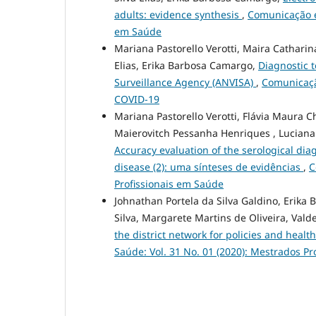
adults: evidence synthesis
,
Comunicação em
em Saúde
Mariana Pastorello Verotti, Maira Cathari
Elias, Erika Barbosa Camargo,
Diagnostic t
Surveillance Agency (ANVISA)
,
Comunicaçã
COVID-19
Mariana Pastorello Verotti, Flávia Maura 
Maierovitch Pessanha Henriques , Luciana G
Accuracy evaluation of the serological diagn
disease (2): uma sínteses de evidências
,
C
Profissionais em Saúde
Johnathan Portela da Silva Galdino, Erika
Silva, Margarete Martins de Oliveira, Valden
the district network for policies and hea
Saúde: Vol. 31 No. 01 (2020): Mestrados P