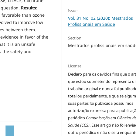
SE, LILACS, Cochrane
 question.
Results:
Issue
 favorable than ozone
Vol. 31 No. 02 (2020): Mestrados
volved to improve low
Profissionais em Saúde
nces between them.
vidence in favor of the
Section
at it is an unsafe
Mestrados profissionais em saúd
s the safety and
License
Declaro para os devidos fins que o ar
que estou submetendo representa 
trabalho original e nunca foi publicad
total ou parcialmente, e que se algu
suas partes foi publicada possuímos
autorização expressa para a publicaç
periódico
Comunicação em Ciências d
Saúde (CCS)
. Esse artigo não foi envi
outro periódico e não o será enquant