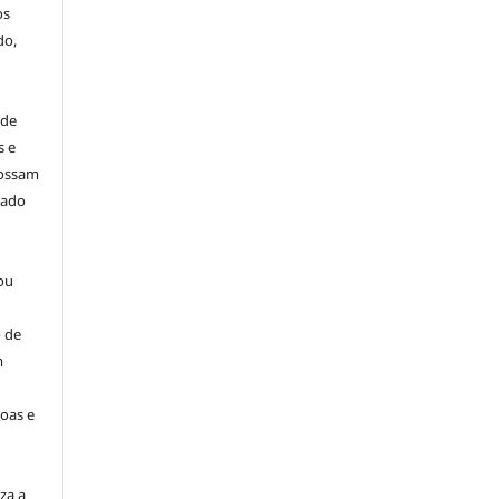
os
do,
 de
s e
possam
dado
ou
 de
m
oas e
za a