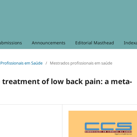
ubmissions
Announcements
Editorial Masthead
Index
s Profissionais em Saúde
/
Mestrados profissionais em saúde
 treatment of low back pain: a meta-