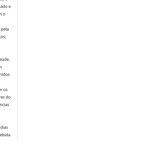
mado e
m o
 pela
os;
aúde,
m
nidos
r os
res do
ncias
 dias
cebida