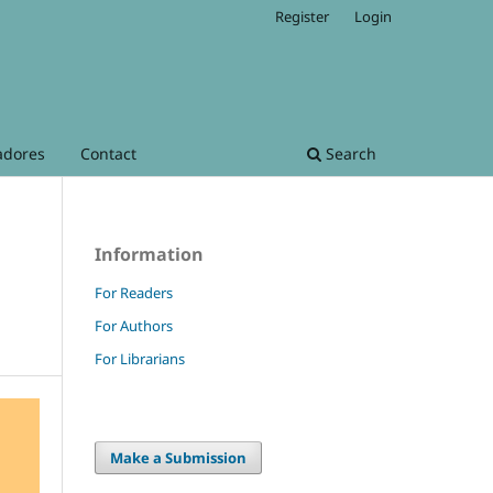
Register
Login
adores
Contact
Search
Information
For Readers
For Authors
For Librarians
Make a Submission