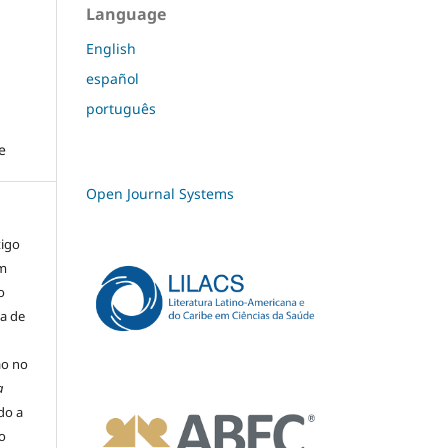
Language
English
español
português
e
Open Journal Systems
tigo
um
o
ma de
ão no
a
ado a
o