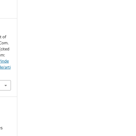
t of
 Com.
[cited
om:
/inde
e/arti
es