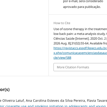
por e-mail, será considerado
aprovado para publicação.
How to Cite
Use of ozone therapy in the treatmen
low back pain: a meta-analysis study.
Ciências Saúde [Internet]. 2020 Oct. 2 
2026 Aug. 8];31(02):55-64. Available fr
https://revistaccs.espdf.fepecs.edu.br
x.php/comunicacaoemcienciasdasaud
cle/view/588
More Citation Formats
or(s)
 Oliveira Latuf, Ana Carolina Esteves da Silva Pereira, Flavia Tavar
onic cigarette use and smoking initiation in adolescents and young