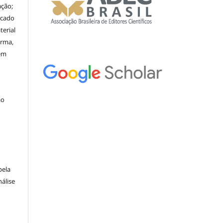
ação;
icado
erial
orma,
nem
ão
pela
álise