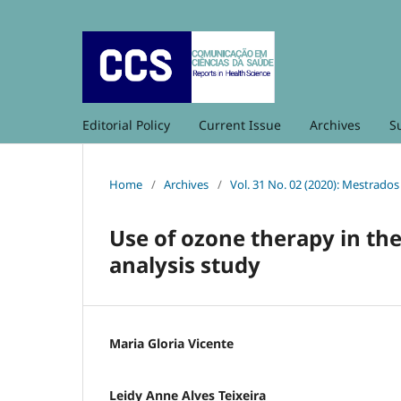
Editorial Policy
Current Issue
Archives
S
Home
/
Archives
/
Vol. 31 No. 02 (2020): Mestrado
Use of ozone therapy in the
analysis study
Maria Gloria Vicente
Leidy Anne Alves Teixeira