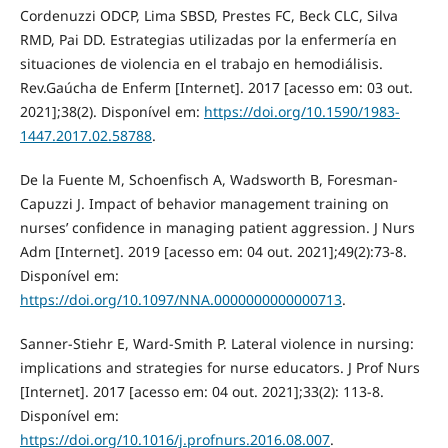
Cordenuzzi ODCP, Lima SBSD, Prestes FC, Beck CLC, Silva
RMD, Pai DD. Estrategias utilizadas por la enfermería en
situaciones de violencia en el trabajo en hemodiálisis.
Rev.Gaúcha de Enferm [Internet]. 2017 [acesso em: 03 out.
2021];38(2). Disponível em:
https://doi.org/10.1590/1983-
1447.2017.02.58788
.
De la Fuente M, Schoenfisch A, Wadsworth B, Foresman-
Capuzzi J. Impact of behavior management training on
nurses’ confidence in managing patient aggression. J Nurs
Adm [Internet]. 2019 [acesso em: 04 out. 2021];49(2):73-8.
Disponível em:
https://doi.org/10.1097/NNA.0000000000000713
.
Sanner-Stiehr E, Ward-Smith P. Lateral violence in nursing:
implications and strategies for nurse educators. J Prof Nurs
[Internet]. 2017 [acesso em: 04 out. 2021];33(2): 113-8.
Disponível em:
https://doi.org/10.1016/j.profnurs.2016.08.007
.