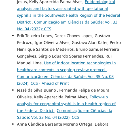
Jesus, Kelly Aparecida Palma Alves,
Epidemiological
analysis and factors associated with gestational
syphilis in the Southwest Health Region of the Federal
District
,
Comunicação em Ciências da Saúde: Vol. 33
No. 04 (2022): CCS
Erik Teixeira Lopes, Derek Chaves Lopes, Gustavo
Pedrozo, Igor Oliveira Alves, Gustavo Alan Käfer, Pedro
Henrique Santos de Medeiros, Bruno Samuel Ferreira
Gonçalves, Sérgio Eduardo Soares Fernandes, Rui
Manuel Lima,
Use of indoor location technologies in
healthcare contexts: a scoping review protocol
,
Comunicação em Ciências da Saúde: Vol. 35 No. 03
(2024): CCS - Ahead of Print
Jessé da Silva Bueno , Fernanda Felipe de Moura
Oliveira, Kelly Aparecida Palma Alves,
Follow-up
analysis for congenital syphilis in a health region of
the Federal District
,
Comunicação em Ciências da
Saúde: Vol. 33 No. 04 (2022): CCS
Anna Cândida Barsante Moreno Ortega, Débora