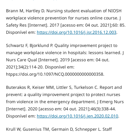
Brann M, Hartley D. Nursing student evaluation of NIOSH
workplace violence prevention for nurses online course. J
Safety Res [Internet]. 2017 [acesso em: 04 out. 2021];60: 85.
Disponível em:
https://doi.org/10.1016/j.jsr.2016.12.003
.
Schwartz F, Bjorklund P. Quality improvement project to
manage workplace violence in hospitals: lessons learned. J
Nurs Care Qual [Internet]. 2019 [acesso em: 04 out.
2021];34(2):114-20. Disponível em:
htpps://doi.org/10.1097/NCQ.0000000000000358.
Buterakos R, Keiser MM, Littler S, Turkelson C. Report and
prevent: a quality improvement project to protect nurses
from violence in the emergency department. J Emerg Nurs
[Internet]. 2020 [acesso em: 04 out. 2021];46(3):338-44.
Disponível em:
https://doi.org/10.1016/j.jen.2020.02.010
.
Krull W, Gusenius TM, Germain D, Schnepper L. Staff