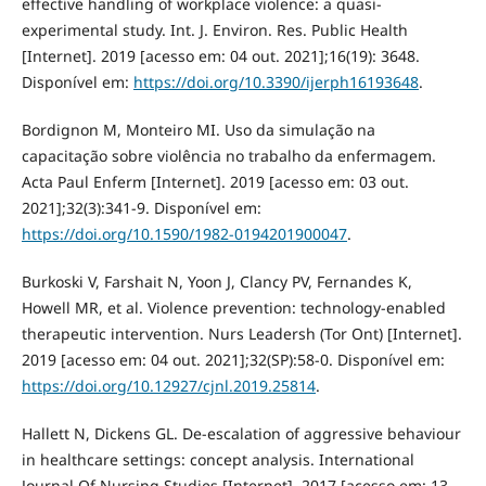
effective handling of workplace violence: a quasi-
experimental study. Int. J. Environ. Res. Public Health
[Internet]. 2019 [acesso em: 04 out. 2021];16(19): 3648.
Disponível em:
https://doi.org/10.3390/ijerph16193648
.
Bordignon M, Monteiro MI. Uso da simulação na
capacitação sobre violência no trabalho da enfermagem.
Acta Paul Enferm [Internet]. 2019 [acesso em: 03 out.
2021];32(3):341-9. Disponível em:
https://doi.org/10.1590/1982-0194201900047
.
Burkoski V, Farshait N, Yoon J, Clancy PV, Fernandes K,
Howell MR, et al. Violence prevention: technology-enabled
therapeutic intervention. Nurs Leadersh (Tor Ont) [Internet].
2019 [acesso em: 04 out. 2021];32(SP):58-0. Disponível em:
https://doi.org/10.12927/cjnl.2019.25814
.
Hallett N, Dickens GL. De-escalation of aggressive behaviour
in healthcare settings: concept analysis. International
Journal Of Nursing Studies [Internet]. 2017 [acesso em: 13