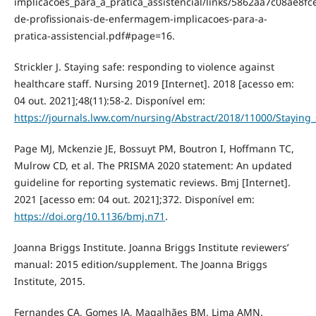
implicacoes_para_a_pratica_assistencial/links/5862aa7c08ae8
de-profissionais-de-enfermagem-implicacoes-para-a-
pratica-assistencial.pdf#page=16.
Strickler J. Staying safe: responding to violence against
healthcare staff. Nursing 2019 [Internet]. 2018 [acesso em:
04 out. 2021];48(11):58-2. Disponível em:
https://journals.lww.com/nursing/Abstract/2018/11000/Staying
Page MJ, Mckenzie JE, Bossuyt PM, Boutron I, Hoffmann TC,
Mulrow CD, et al. The PRISMA 2020 statement: An updated
guideline for reporting systematic reviews. Bmj [Internet].
2021 [acesso em: 04 out. 2021];372. Disponível em:
https://doi.org/10.1136/bmj.n71
.
Joanna Briggs Institute. Joanna Briggs Institute reviewers’
manual: 2015 edition/supplement. The Joanna Briggs
Institute, 2015.
Fernandes CA, Gomes JA, Magalhães BM, Lima AMN.