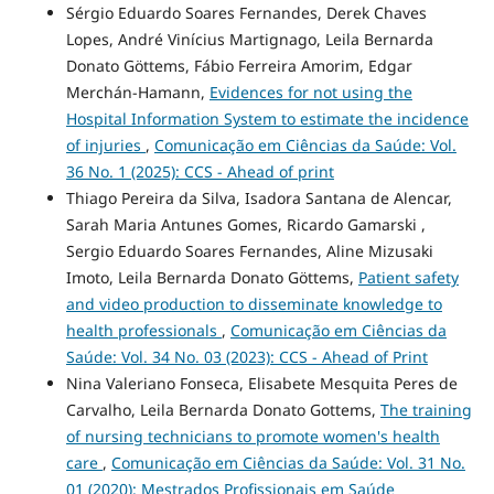
Sérgio Eduardo Soares Fernandes, Derek Chaves
Lopes, André Vinícius Martignago, Leila Bernarda
Donato Göttems, Fábio Ferreira Amorim, Edgar
Merchán-Hamann,
Evidences for not using the
Hospital Information System to estimate the incidence
of injuries
,
Comunicação em Ciências da Saúde: Vol.
36 No. 1 (2025): CCS - Ahead of print
Thiago Pereira da Silva, Isadora Santana de Alencar,
Sarah Maria Antunes Gomes, Ricardo Gamarski ,
Sergio Eduardo Soares Fernandes, Aline Mizusaki
Imoto, Leila Bernarda Donato Göttems,
Patient safety
and video production to disseminate knowledge to
health professionals
,
Comunicação em Ciências da
Saúde: Vol. 34 No. 03 (2023): CCS - Ahead of Print
Nina Valeriano Fonseca, Elisabete Mesquita Peres de
Carvalho, Leila Bernarda Donato Gottems,
The training
of nursing technicians to promote women's health
care
,
Comunicação em Ciências da Saúde: Vol. 31 No.
01 (2020): Mestrados Profissionais em Saúde