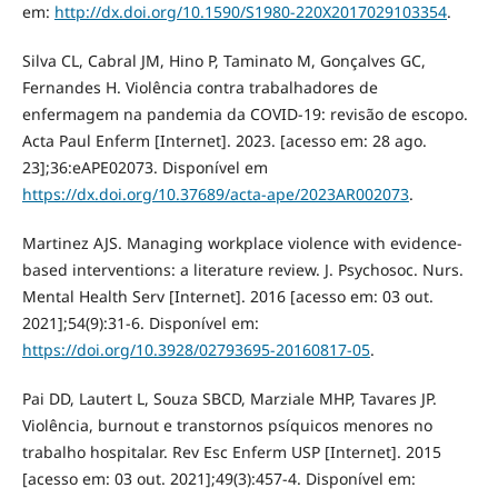
em:
http://dx.doi.org/10.1590/S1980-220X2017029103354
.
Silva CL, Cabral JM, Hino P, Taminato M, Gonçalves GC,
Fernandes H. Violência contra trabalhadores de
enfermagem na pandemia da COVID-19: revisão de escopo.
Acta Paul Enferm [Internet]. 2023. [acesso em: 28 ago.
23];36:eAPE02073. Disponível em
https://dx.doi.org/10.37689/acta-ape/2023AR002073
.
Martinez AJS. Managing workplace violence with evidence-
based interventions: a literature review. J. Psychosoc. Nurs.
Mental Health Serv [Internet]. 2016 [acesso em: 03 out.
2021];54(9):31-6. Disponível em:
https://doi.org/10.3928/02793695-20160817-05
.
Pai DD, Lautert L, Souza SBCD, Marziale MHP, Tavares JP.
Violência, burnout e transtornos psíquicos menores no
trabalho hospitalar. Rev Esc Enferm USP [Internet]. 2015
[acesso em: 03 out. 2021];49(3):457-4. Disponível em: