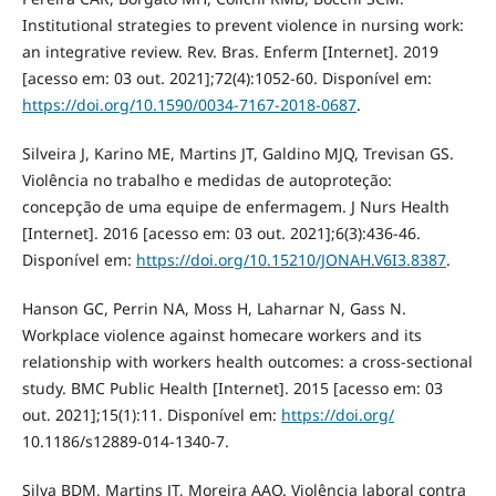
Institutional strategies to prevent violence in nursing work:
an integrative review. Rev. Bras. Enferm [Internet]. 2019
[acesso em: 03 out. 2021];72(4):1052-60. Disponível em:
https://doi.org/10.1590/0034-7167-2018-0687
.
Silveira J, Karino ME, Martins JT, Galdino MJQ, Trevisan GS.
Violência no trabalho e medidas de autoproteção:
concepção de uma equipe de enfermagem. J Nurs Health
[Internet]. 2016 [acesso em: 03 out. 2021];6(3):436-46.
Disponível em:
https://doi.org/10.15210/JONAH.V6I3.8387
.
Hanson GC, Perrin NA, Moss H, Laharnar N, Gass N.
Workplace violence against homecare workers and its
relationship with workers health outcomes: a cross-sectional
study. BMC Public Health [Internet]. 2015 [acesso em: 03
out. 2021];15(1):11. Disponível em:
https://doi.org/
10.1186/s12889-014-1340-7.
Silva BDM, Martins JT, Moreira AAO. Violência laboral contra