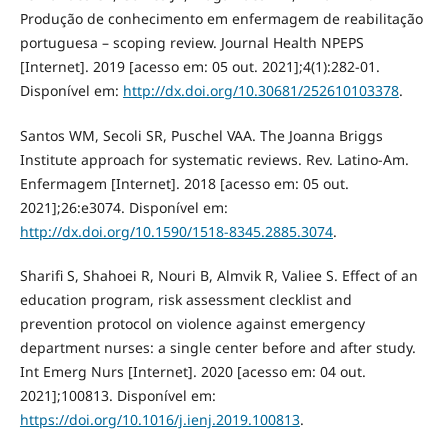
Produção de conhecimento em enfermagem de reabilitação
portuguesa – scoping review. Journal Health NPEPS
[Internet]. 2019 [acesso em: 05 out. 2021];4(1):282-01.
Disponível em:
http://dx.doi.org/10.30681/252610103378
.
Santos WM, Secoli SR, Puschel VAA. The Joanna Briggs
Institute approach for systematic reviews. Rev. Latino-Am.
Enfermagem [Internet]. 2018 [acesso em: 05 out.
2021];26:e3074. Disponível em:
http://dx.doi.org/10.1590/1518-8345.2885.3074
.
Sharifi S, Shahoei R, Nouri B, Almvik R, Valiee S. Effect of an
education program, risk assessment clecklist and
prevention protocol on violence against emergency
department nurses: a single center before and after study.
Int Emerg Nurs [Internet]. 2020 [acesso em: 04 out.
2021];100813. Disponível em:
https://doi.org/10.1016/j.ienj.2019.100813
.