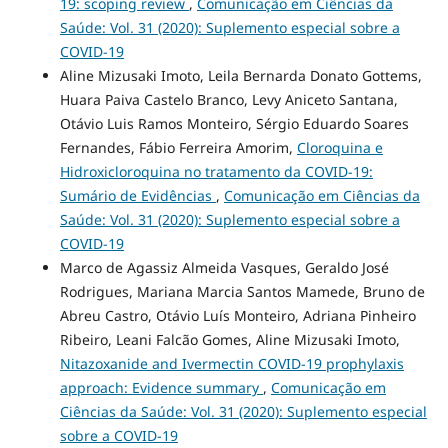
19: scoping review
,
Comunicação em Ciências da
Saúde: Vol. 31 (2020): Suplemento especial sobre a
COVID-19
Aline Mizusaki Imoto, Leila Bernarda Donato Gottems,
Huara Paiva Castelo Branco, Levy Aniceto Santana,
Otávio Luis Ramos Monteiro, Sérgio Eduardo Soares
Fernandes, Fábio Ferreira Amorim,
Cloroquina e
Hidroxicloroquina no tratamento da COVID-19:
Sumário de Evidências
,
Comunicação em Ciências da
Saúde: Vol. 31 (2020): Suplemento especial sobre a
COVID-19
Marco de Agassiz Almeida Vasques, Geraldo José
Rodrigues, Mariana Marcia Santos Mamede, Bruno de
Abreu Castro, Otávio Luís Monteiro, Adriana Pinheiro
Ribeiro, Leani Falcão Gomes, Aline Mizusaki Imoto,
Nitazoxanide and Ivermectin COVID-19 prophylaxis
approach: Evidence summary
,
Comunicação em
Ciências da Saúde: Vol. 31 (2020): Suplemento especial
sobre a COVID-19