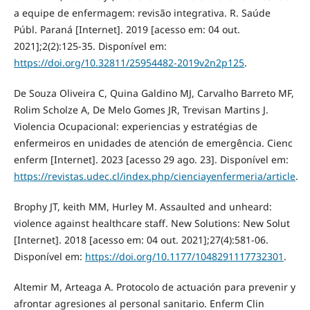
a equipe de enfermagem: revisão integrativa. R. Saúde
Públ. Paraná [Internet]. 2019 [acesso em: 04 out.
2021];2(2):125-35. Disponível em:
https://doi.org/10.32811/25954482-2019v2n2p125
.
De Souza Oliveira C, Quina Galdino MJ, Carvalho Barreto MF,
Rolim Scholze A, De Melo Gomes JR, Trevisan Martins J.
Violencia Ocupacional: experiencias y estratégias de
enfermeiros en unidades de atención de emergência. Cienc
enferm [Internet]. 2023 [acesso 29 ago. 23]. Disponível em:
https://revistas.udec.cl/index.php/cienciayenfermeria/article
.
Brophy JT, keith MM, Hurley M. Assaulted and unheard:
violence against healthcare staff. New Solutions: New Solut
[Internet]. 2018 [acesso em: 04 out. 2021];27(4):581-06.
Disponível em:
https://doi.org/10.1177/1048291117732301
.
Altemir M, Arteaga A. Protocolo de actuación para prevenir y
afrontar agresiones al personal sanitario. Enferm Clin