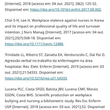
[Internet]. 2018 [acesso em: 04 out. 2021]; 28(2): 125-32.
Disponível em:
https://doi.org/10.1016/j.enfcli.2017.09.002
.
Choi S-H, Lee H. Workplace violence against nurses in Korea
and its impact on professional quality of life and turnover
intention. J Nurs Manag [Internet]. 2017 [acesso em: 04 out.
2021];25(7):508-18. Disponível em:
https://doi.org/10.1111/jonm.12488
.
Trindade LL, Ribeiro ST, Zanatta EA, Vendurscolo C, Dal Pai D.
Agressão verbal no trabalho da enfermagem na área
hospitalar. Rev. Eletr. Enferm [Internet]. 2019 [acesso em: 03
out. 2021];21:54333. Disponível em:
https://doi.org/10.5216/ree.v21.54333
.
Lucena PLC, Costa SFGD, Batista JBV, Lucena CMF, Morais
GSDN, Costa BHS. Scientific production on workplace
bullying and nursing a bibliometric study. Rev Esc Enferm
USP [Internet]. 2018 [acesso em: 03 out. 2021];52. Disponível