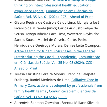
thinking on interprofessional health education :
experience report
,
Comunicação em Ciências da
Saúde: Vol. 35 No. 01 (2024): CCS - Ahead of Print
Glaura Regina de Castro e Caldo Lima, Ubirajara José
Picanço de Miranda Junior, Carlos Augusto Felipe de
Sousa, Dyogo Ribeiro Paes Lima, Weverton Rayka dos
Santos Sousa, Maciel de Oliveira Corte, Pedro
Henrique de Queiroga Morais, Denise Leite Ocampos,
Active search for tuberculosis cases in the Federal
District during the Covid-19 pandemic
,
Comunicação
em Ciências da Saúde: Vol. 35 No. 03 (2024): CCS -
Ahead of Print
Teresa Christine Pereira Morais, Francine Salapata
Fraiberg, Raniel Medeiros de Lima,
Palliative Care in
Primary Care: actions developed by professionals from
family health teams
,
Comunicação em Ciências da
Saúde: Vol. 33 No. 04 (2022): CCS
Aurenívia Santana Carvalho , Brenda Miliane Silva de