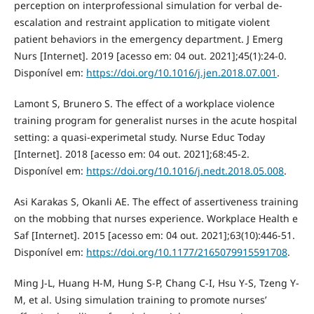
perception on interprofessional simulation for verbal de-
escalation and restraint application to mitigate violent
patient behaviors in the emergency department. J Emerg
Nurs [Internet]. 2019 [acesso em: 04 out. 2021];45(1):24-0.
Disponível em:
https://doi.org/10.1016/j.jen.2018.07.001
.
Lamont S, Brunero S. The effect of a workplace violence
training program for generalist nurses in the acute hospital
setting: a quasi-experimetal study. Nurse Educ Today
[Internet]. 2018 [acesso em: 04 out. 2021];68:45-2.
Disponível em:
https://doi.org/10.1016/j.nedt.2018.05.008
.
Asi Karakas S, Okanli AE. The effect of assertiveness training
on the mobbing that nurses experience. Workplace Health e
Saf [Internet]. 2015 [acesso em: 04 out. 2021];63(10):446-51.
Disponível em:
https://doi.org/10.1177/2165079915591708
.
Ming J-L, Huang H-M, Hung S-P, Chang C-I, Hsu Y-S, Tzeng Y-
M, et al. Using simulation training to promote nurses’