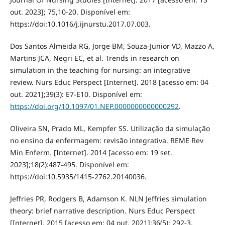
out. 2023]; 75,10-20. Disponível em:
https://doi:10.1016/j.ijnurstu.2017.07.003.
Dos Santos Almeida RG, Jorge BM, Souza-Junior VD, Mazzo A,
Martins JCA, Negri EC, et al. Trends in research on
simulation in the teaching for nursing: an integrative
review. Nurs Educ Perspect [Internet]. 2018 [acesso em: 04
out. 2021];39(3): E7-E10. Disponível em:
https://doi.org/10.1097/01.NEP.0000000000000292
.
Oliveira SN, Prado ML, Kempfer SS. Utilização da simulação
no ensino da enfermagem: revisão integrativa. REME Rev
Min Enferm. [Internet]. 2014 [acesso em: 19 set.
2023];18(2):487-495. Disponível em:
https://doi:10.5935/1415-2762.20140036.
Jeffries PR, Rodgers B, Adamson K. NLN Jeffries simulation
theory: brief narrative description. Nurs Educ Perspect
[Internet]. 2015 [acesso em: 04 out. 2021];36(5): 292-3.