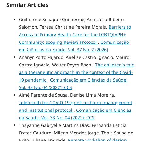
Similar Articles
Guilherme Schappo Guilherme, Ana Lúcia Ribeiro
Salomon, Teresa Christine Pereira Morais,
Barriers to
Access to Primary Health Care for the LGBTQIAPN+
Community: scoping Review Protocol
,
Comunicação
em Ciências da Saúde: Vol. 37 No. 2 (2026)
Ananyr Porto Fajardo, Anelize Castro Ignácio, Mauro
Castro Ignácio, Walter Reyes Boehl,
The children's tale
as a therapeutic approach in the context of the Covid-
19 pandemic
,
Comunicação em Ciências da Saúde:
Vol. 33 No. 04 (2022): CCS
Aimê Parente de Sousa, Denise Lima Moreira,
Telehealth for COVID-19 grief: technical management
and institutional protocol
,
Comunicação em Ciências
da Saúde: Vol. 33 No. 04 (2022): CCS
Thayanne Gabryelle Martins Dias, Fernanda Leticia
Frates Cauduro, Milena Mendes Jorge, Thaís Sousa de
Brito, Juliane Andrade,
Remote workshop of design