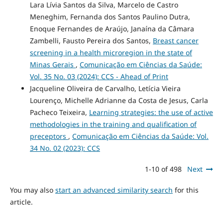
Lara Lívia Santos da Silva, Marcelo de Castro
Meneghim, Fernanda dos Santos Paulino Dutra,
Enoque Fernandes de Araújo, Janaína da Câmara
Zambelli, Fausto Pereira dos Santos,
Breast cancer
screening in a health microregion in the state of
Minas Gerais
,
Comunicação em Ciências da Saúde:
Vol. 35 No. 03 (2024): CCS - Ahead of Print
Jacqueline Oliveira de Carvalho, Letícia Vieira
Lourenço, Michelle Adrianne da Costa de Jesus, Carla
Pacheco Teixeira,
Learning strategies: the use of active
methodologies in the training and qualification of
preceptors
,
Comunicação em Ciências da Saúde: Vol.
34 No. 02 (2023): CCS
1-10 of 498
Next
You may also
start an advanced similarity search
for this
article.