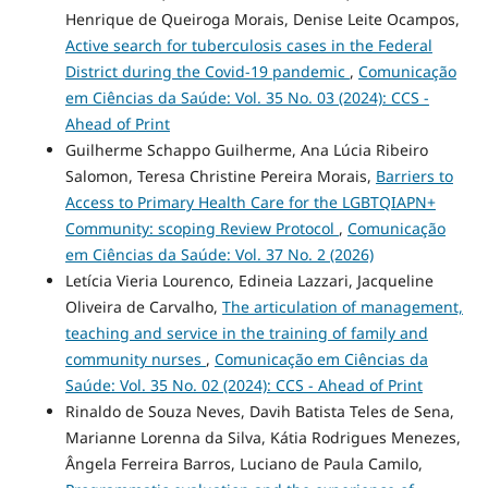
Henrique de Queiroga Morais, Denise Leite Ocampos,
Active search for tuberculosis cases in the Federal
District during the Covid-19 pandemic
,
Comunicação
em Ciências da Saúde: Vol. 35 No. 03 (2024): CCS -
Ahead of Print
Guilherme Schappo Guilherme, Ana Lúcia Ribeiro
Salomon, Teresa Christine Pereira Morais,
Barriers to
Access to Primary Health Care for the LGBTQIAPN+
Community: scoping Review Protocol
,
Comunicação
em Ciências da Saúde: Vol. 37 No. 2 (2026)
Letícia Vieria Lourenco, Edineia Lazzari, Jacqueline
Oliveira de Carvalho,
The articulation of management,
teaching and service in the training of family and
community nurses
,
Comunicação em Ciências da
Saúde: Vol. 35 No. 02 (2024): CCS - Ahead of Print
Rinaldo de Souza Neves, Davih Batista Teles de Sena,
Marianne Lorenna da Silva, Kátia Rodrigues Menezes,
Ângela Ferreira Barros, Luciano de Paula Camilo,