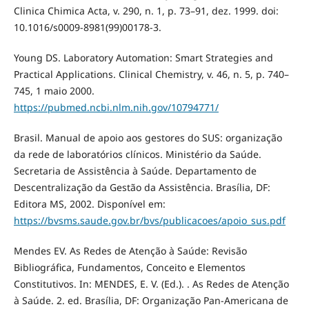
Clinica Chimica Acta, v. 290, n. 1, p. 73–91, dez. 1999. doi:
10.1016/s0009-8981(99)00178-3.
Young DS. Laboratory Automation: Smart Strategies and
Practical Applications. Clinical Chemistry, v. 46, n. 5, p. 740–
745, 1 maio 2000.
https://pubmed.ncbi.nlm.nih.gov/10794771/
Brasil. Manual de apoio aos gestores do SUS: organização
da rede de laboratórios clínicos. Ministério da Saúde.
Secretaria de Assistência à Saúde. Departamento de
Descentralização da Gestão da Assistência. Brasília, DF:
Editora MS, 2002. Disponível em:
https://bvsms.saude.gov.br/bvs/publicacoes/apoio_sus.pdf
Mendes EV. As Redes de Atenção à Saúde: Revisão
Bibliográfica, Fundamentos, Conceito e Elementos
Constitutivos. In: MENDES, E. V. (Ed.). . As Redes de Atenção
à Saúde. 2. ed. Brasília, DF: Organização Pan-Americana de