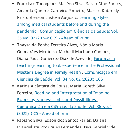
Francisco Theogenes Macêdo Silva, Sarah Dibe Santos,
Amanda Queiroz Carneiro Pinheiro, Marcos Kubrusly,
Kristopherson Lustosa Augusto,
Learning styles
among medical students before and during the
pandemic
,
Comunicação em Ciências da Saúde: Vol.
35 No. 02 (2024): CCS - Ahead of Print
Thaysa da Penha Ferreira Alves, Nádia Maria
Guimarães Monteiro, Michelli Machado Campos,
Diana Paola Gutierrez Diaz de Azevedo,
Forum as a
teaching-learning tool: experience in the Professional
Master's Degree in Family Health
,
Comunicação em
Ciências da Saúde: Vol. 34 No. 02 (2023): CCS
Karina Alcântara de Sousa, Maria Goreth Silva
Ferreira,
Reading and Interpretation of Imaging
Exams by Nurses: Limits and Possibilities
,
Comunicação em Ciências da Saúde: Vol. 36 No. 1
(2025): CCS - Ahead of print
Fabiano Silva, Edson dos Santos Farias, Daiana
Evangelista Rodrigues Fernandes, Isys Gabrielly de