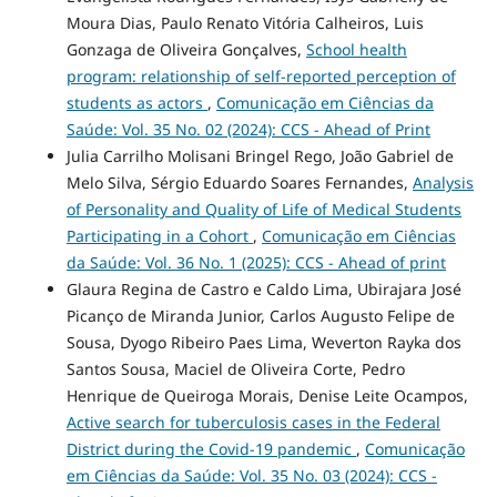
Moura Dias, Paulo Renato Vitória Calheiros, Luis
Gonzaga de Oliveira Gonçalves,
School health
program: relationship of self-reported perception of
students as actors
,
Comunicação em Ciências da
Saúde: Vol. 35 No. 02 (2024): CCS - Ahead of Print
Julia Carrilho Molisani Bringel Rego, João Gabriel de
Melo Silva, Sérgio Eduardo Soares Fernandes,
Analysis
of Personality and Quality of Life of Medical Students
Participating in a Cohort
,
Comunicação em Ciências
da Saúde: Vol. 36 No. 1 (2025): CCS - Ahead of print
Glaura Regina de Castro e Caldo Lima, Ubirajara José
Picanço de Miranda Junior, Carlos Augusto Felipe de
Sousa, Dyogo Ribeiro Paes Lima, Weverton Rayka dos
Santos Sousa, Maciel de Oliveira Corte, Pedro
Henrique de Queiroga Morais, Denise Leite Ocampos,
Active search for tuberculosis cases in the Federal
District during the Covid-19 pandemic
,
Comunicação
em Ciências da Saúde: Vol. 35 No. 03 (2024): CCS -