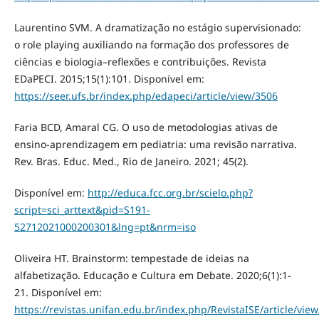
Laurentino SVM. A dramatização no estágio supervisionado:
o role playing auxiliando na formação dos professores de
ciências e biologia–reflexões e contribuições. Revista
EDaPECI. 2015;15(1):101. Disponível em:
https://seer.ufs.br/index.php/edapeci/article/view/3506
Faria BCD, Amaral CG. O uso de metodologias ativas de
ensino-aprendizagem em pediatria: uma revisão narrativa.
Rev. Bras. Educ. Med., Rio de Janeiro. 2021; 45(2).
Disponível em:
http://educa.fcc.org.br/scielo.php?
script=sci_arttext&pid=S191-
52712021000200301&lng=pt&nrm=iso
Oliveira HT. Brainstorm: tempestade de ideias na
alfabetização. Educação e Cultura em Debate. 2020;6(1):1-
21. Disponível em:
https://revistas.unifan.edu.br/index.php/RevistaISE/article/vie