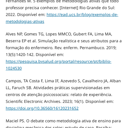
Fernandes M. 5 exemplos de metodologias ativas que todo
professor precisa conhecer. [Internet] Rio Grande do Sul:
2022. Disponível em:
https://ead.ucs.br/blog/exemplos-de-
metodologias-ativas
Alves NP, Gomes TG, Lopes MMCO, Gubert FA, Lima MA,
Beserra EP et al. Simulação realística e seus atributos para a
formação do enfermeiro. Rev. enferm. Pernambuco. 2019;
13(5):1420-142. Disponível em:
https://pesquisa.bvsalud.org/portal/resource/pt/biblio-
1024530
Campos, TA Costa F, Lima IF, Azevedo S, Cavalheiro JA, Alban
LL, Faruch SB. Atividades práticas supervisionadas em
centros de atenção psicossociais: relato de experiência.
Scientific Electronic Archives. 2023; 16(1). Disponível em:
https://doi.org/10.36560/16120231652
Maciel PS. O debate como metodologia ativa de ensino para
disciplina mecânica dos solos: estudo de caso. Paraíba: