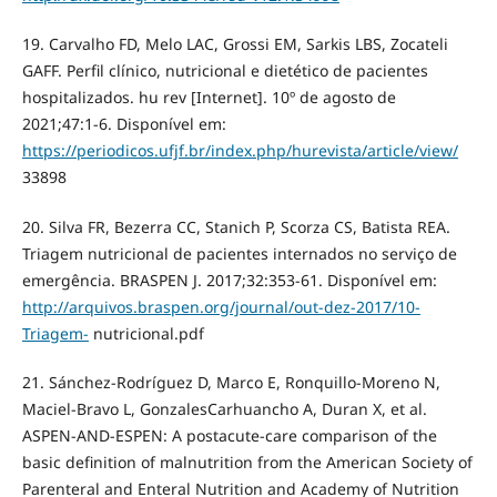
19. Carvalho FD, Melo LAC, Grossi EM, Sarkis LBS, Zocateli
GAFF. Perfil clínico, nutricional e dietético de pacientes
hospitalizados. hu rev [Internet]. 10º de agosto de
2021;47:1-6. Disponível em:
https://periodicos.ufjf.br/index.php/hurevista/article/view/
33898
20. Silva FR, Bezerra CC, Stanich P, Scorza CS, Batista REA.
Triagem nutricional de pacientes internados no serviço de
emergência. BRASPEN J. 2017;32:353-61. Disponível em:
http://arquivos.braspen.org/journal/out-dez-2017/10-
Triagem-
nutricional.pdf
21. Sánchez-Rodríguez D, Marco E, Ronquillo-Moreno N,
Maciel-Bravo L, GonzalesCarhuancho A, Duran X, et al.
ASPEN-AND-ESPEN: A postacute-care comparison of the
basic definition of malnutrition from the American Society of
Parenteral and Enteral Nutrition and Academy of Nutrition