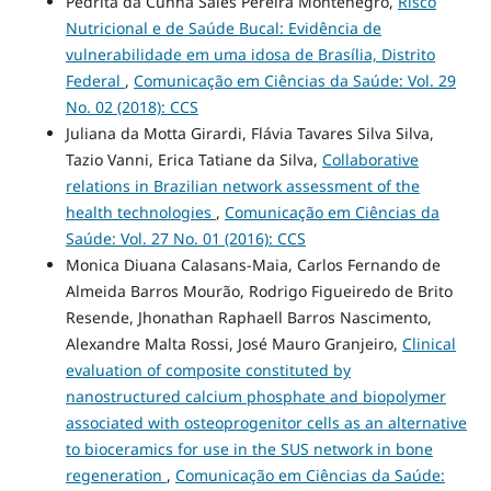
Pedrita da Cunha Sales Pereira Montenegro,
Risco
Nutricional e de Saúde Bucal: Evidência de
vulnerabilidade em uma idosa de Brasília, Distrito
Federal
,
Comunicação em Ciências da Saúde: Vol. 29
No. 02 (2018): CCS
Juliana da Motta Girardi, Flávia Tavares Silva Silva,
Tazio Vanni, Erica Tatiane da Silva,
Collaborative
relations in Brazilian network assessment of the
health technologies
,
Comunicação em Ciências da
Saúde: Vol. 27 No. 01 (2016): CCS
Monica Diuana Calasans-Maia, Carlos Fernando de
Almeida Barros Mourão, Rodrigo Figueiredo de Brito
Resende, Jhonathan Raphaell Barros Nascimento,
Alexandre Malta Rossi, José Mauro Granjeiro,
Clinical
evaluation of composite constituted by
nanostructured calcium phosphate and biopolymer
associated with osteoprogenitor cells as an alternative
to bioceramics for use in the SUS network in bone
regeneration
,
Comunicação em Ciências da Saúde: