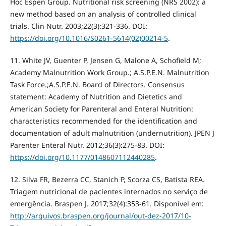
Hoc Espen Group. Nutritional risk screening (NRS 2002): a
new method based on an analysis of controlled clinical
trials. Clin Nutr. 2003;22(3):321-336. DOI:
https://doi.org/10.1016/S0261-5614(02)00214-5
.
11. White JV, Guenter P, Jensen G, Malone A, Schofield M;
Academy Malnutrition Work Group.; A.S.P.E.N. Malnutrition
Task Force.;A.S.P.E.N. Board of Directors. Consensus
statement: Academy of Nutrition and Dietetics and
American Society for Parenteral and Enteral Nutrition:
characteristics recommended for the identification and
documentation of adult malnutrition (undernutrition). JPEN J
Parenter Enteral Nutr. 2012;36(3):275-83. DOI:
https://doi.org/10.1177/0148607112440285
.
12. Silva FR, Bezerra CC, Stanich P, Scorza CS, Batista REA.
Triagem nutricional de pacientes internados no serviço de
emergência. Braspen J. 2017;32(4):353-61. Disponível em:
http://arquivos.braspen.org/journal/out-dez-2017/10-