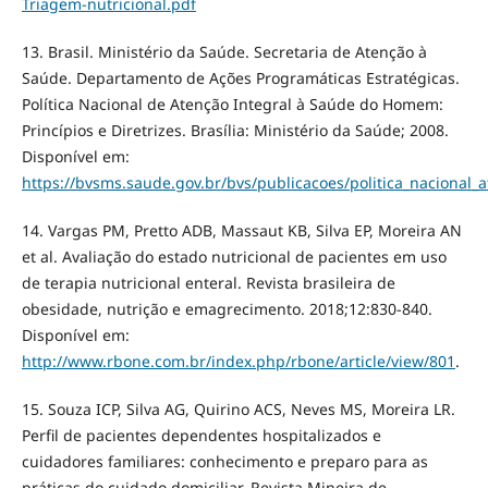
Triagem-nutricional.pdf
13. Brasil. Ministério da Saúde. Secretaria de Atenção à
Saúde. Departamento de Ações Programáticas Estratégicas.
Política Nacional de Atenção Integral à Saúde do Homem:
Princípios e Diretrizes. Brasília: Ministério da Saúde; 2008.
Disponível em:
https://bvsms.saude.gov.br/bvs/publicacoes/politica_nacional
14. Vargas PM, Pretto ADB, Massaut KB, Silva EP, Moreira AN
et al. Avaliação do estado nutricional de pacientes em uso
de terapia nutricional enteral. Revista brasileira de
obesidade, nutrição e emagrecimento. 2018;12:830-840.
Disponível em:
http://www.rbone.com.br/index.php/rbone/article/view/801
.
15. Souza ICP, Silva AG, Quirino ACS, Neves MS, Moreira LR.
Perfil de pacientes dependentes hospitalizados e
cuidadores familiares: conhecimento e preparo para as
práticas do cuidado domiciliar. Revista Mineira de