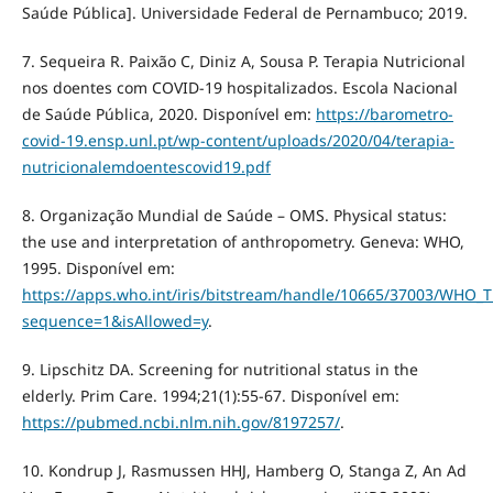
Saúde Pública]. Universidade Federal de Pernambuco; 2019.
7. Sequeira R. Paixão C, Diniz A, Sousa P. Terapia Nutricional
nos doentes com COVID-19 hospitalizados. Escola Nacional
de Saúde Pública, 2020. Disponível em:
https://barometro-
covid-19.ensp.unl.pt/wp-content/uploads/2020/04/terapia-
nutricionalemdoentescovid19.pdf
8. Organização Mundial de Saúde – OMS. Physical status:
the use and interpretation of anthropometry. Geneva: WHO,
1995. Disponível em:
https://apps.who.int/iris/bitstream/handle/10665/37003/WHO_
sequence=1&isAllowed=y
.
9. Lipschitz DA. Screening for nutritional status in the
elderly. Prim Care. 1994;21(1):55-67. Disponível em:
https://pubmed.ncbi.nlm.nih.gov/8197257/
.
10. Kondrup J, Rasmussen HHJ, Hamberg O, Stanga Z, An Ad