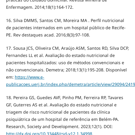
Enfermagem. 2014;18(1):164-172.
16. Silva DMMS, Santos CM, Moreira MA . Perfil nutricional
de pacientes internados em um hospital público de Recife-
PE. Rev destaques acad. 2016;8(3):97-108.
17. Sousa JCS, Oliveira CM, Araújo ASM, Santos RD, Silva DCP,
Fernandes LL et al. Avaliação do estado nutricional de
pacientes hospitalizados: uso de métodos convencionais e
não convencionais. Demetra; 2018;13(1):195-208. Disponível
em:
https://www.e-
publicacoes.uerj.br/index.php/demetra/article/view/29094/241
18. Pereira GS, Guedes AVF, Pinho PM, Ferreira RP, Tavares
GF, Guterres AS et al. Avaliação do estado nutricional e
triagem de risco nutricional de pacientes da clínica
psiquiátrica de um hospital de referência em Belém-PA.
Research, Society and Development. 2023;12(1). DOI:
http://dx.doi.org/10.33448/rsd-v12.1.34998