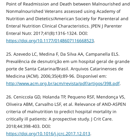
Point of Readmission and Death between Malnourished and
Nonmalnourished Veterans assessed using Academy of
Nutrition and Dietetics/American Society for Parenteral and
Enteral Nutrition Clinical Characteristics. JPEN J Parenter
Enteral Nutr. 2017;41(8):1316-1324. DOI:
https://doi.org/10.1177/0148607116668523
.
25. Azevedo LC, Medina F, Da Silva AA, Campanella ELS.
Prevalência de desnutrição em um hospital geral de grande
porte de Santa Catarina/Brasil. Arquivos Catarinenses de
Medicina (ACM). 2006;35(4):89-96. Disponível em:
http://www.acm.org.br/acm/revista/pdf/artigos/398.pdf
.
26. Ceniccola GD, Holanda TP, Pequeno RSF, Mendonça VS,
Oliveira ABM, Carvalho LSF, et al. Relevance of AND-ASPEN
criteria of malnutrition to predict hospital mortality in
critically ill patients: A prospective study. J Crit Care.
2018;44:398-403. DOI:
https://doi.org/10.1016/j.jcrc.2017.12.013
.