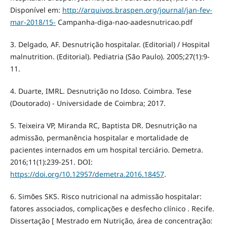
Disponível em:
http://arquivos.braspen.org/journal/jan-fev-
mar-2018/15-
Campanha-diga-nao-aadesnutricao.pdf
3. Delgado, AF. Desnutrição hospitalar. (Editorial) / Hospital
malnutrition. (Editorial). Pediatria (São Paulo). 2005;27(1):9-
11.
4. Duarte, IMRL. Desnutrição no Idoso. Coimbra. Tese
(Doutorado) - Universidade de Coimbra; 2017.
5. Teixeira VP, Miranda RC, Baptista DR. Desnutrição na
admissão, permanência hospitalar e mortalidade de
pacientes internados em um hospital terciário. Demetra.
2016;11(1):239-251. DOI:
https://doi.org/10.12957/demetra.2016.18457
.
6. Simões SKS. Risco nutricional na admissão hospitalar:
fatores associados, complicações e desfecho clínico . Recife.
Dissertação [ Mestrado em Nutrição, área de concentração: