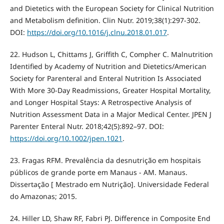
and Dietetics with the European Society for Clinical Nutrition
and Metabolism definition. Clin Nutr. 2019;38(1):297-302.
DOI:
https://doi.org/10.1016/j.clnu.2018.01.017
.
22. Hudson L, Chittams J, Griffith C, Compher C. Malnutrition
Identified by Academy of Nutrition and Dietetics/American
Society for Parenteral and Enteral Nutrition Is Associated
With More 30-Day Readmissions, Greater Hospital Mortality,
and Longer Hospital Stays: A Retrospective Analysis of
Nutrition Assessment Data in a Major Medical Center. JPEN J
Parenter Enteral Nutr. 2018;42(5):892–97. DOI:
https://doi.org/10.1002/jpen.1021
.
23. Fragas RFM. Prevalência da desnutrição em hospitais
públicos de grande porte em Manaus - AM. Manaus.
Dissertação [ Mestrado em Nutrição]. Universidade Federal
do Amazonas; 2015.
24. Hiller LD, Shaw RF, Fabri PJ. Difference in Composite End