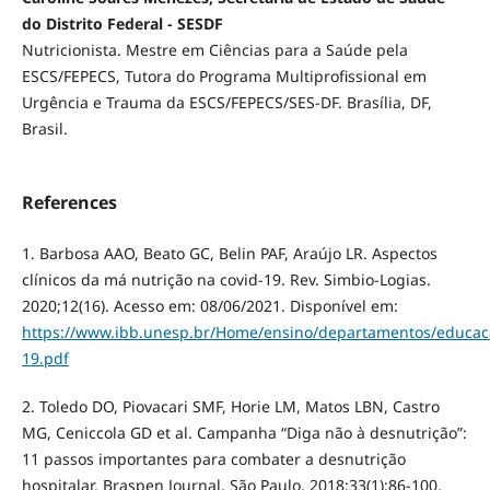
do Distrito Federal - SESDF
Nutricionista. Mestre em Ciências para a Saúde pela
ESCS/FEPECS, Tutora do Programa Multiprofissional em
Urgência e Trauma da ESCS/FEPECS/SES-DF. Brasília, DF,
Brasil.
References
1. Barbosa AAO, Beato GC, Belin PAF, Araújo LR. Aspectos
clínicos da má nutrição na covid-19. Rev. Simbio-Logias.
2020;12(16). Acesso em: 08/06/2021. Disponível em:
https://www.ibb.unesp.br/Home/ensino/departamentos/educaca
19.pdf
2. Toledo DO, Piovacari SMF, Horie LM, Matos LBN, Castro
MG, Ceniccola GD et al. Campanha “Diga não à desnutrição”:
11 passos importantes para combater a desnutrição
hospitalar. Braspen Journal, São Paulo. 2018;33(1):86-100.