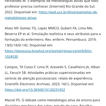
Fernandes M. 5 exemplos de metodologias ativas que todo
professor precisa conhecer. [Internet] Rio Grande do Sul:
2022. Disponível em:
https://ead.ucs.br/blog/exemplos-de-
metodologias-ativas
Alves NP, Gomes TG, Lopes MMCO, Gubert FA, Lima MA,
Beserra EP et al. Simulação realística e seus atributos para a
formação do enfermeiro. Rev. enferm. Pernambuco. 2019;
13(5):1420-142. Disponível em:
https://pesquisa.bvsalud.org/portal/resource/pt/biblio-
1024530
Campos, TA Costa F, Lima IF, Azevedo S, Cavalheiro JA, Alban
LL, Faruch SB. Atividades práticas supervisionadas em
centros de atenção psicossociais: relato de experiência.
Scientific Electronic Archives. 2023; 16(1). Disponível em:
https://doi.org/10.36560/16120231652
Maciel PS. O debate como metodologia ativa de ensino para
disciplina mecânica dos solos: estudo de caso. Paraíba: