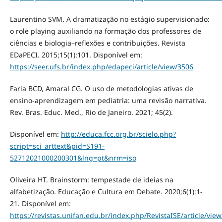
Laurentino SVM. A dramatização no estágio supervisionado:
o role playing auxiliando na formação dos professores de
ciências e biologia–reflexões e contribuições. Revista
EDaPECI. 2015;15(1):101. Disponível em:
https://seer.ufs.br/index.php/edapeci/article/view/3506
Faria BCD, Amaral CG. O uso de metodologias ativas de
ensino-aprendizagem em pediatria: uma revisão narrativa.
Rev. Bras. Educ. Med., Rio de Janeiro. 2021; 45(2).
Disponível em:
http://educa.fcc.org.br/scielo.php?
script=sci_arttext&pid=S191-
52712021000200301&lng=pt&nrm=iso
Oliveira HT. Brainstorm: tempestade de ideias na
alfabetização. Educação e Cultura em Debate. 2020;6(1):1-
21. Disponível em:
https://revistas.unifan.edu.br/index.php/RevistaISE/article/vie