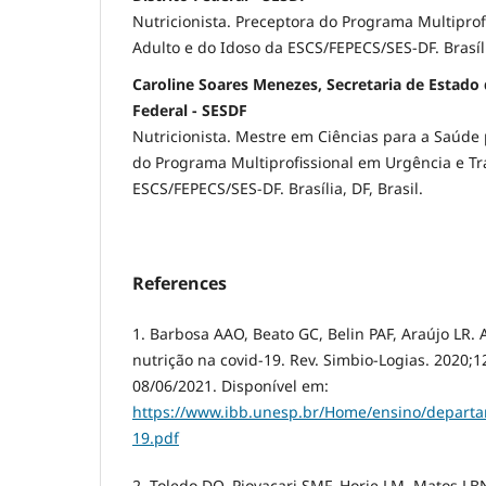
Nutricionista. Preceptora do Programa Multipro
Adulto e do Idoso da ESCS/FEPECS/SES-DF. Brasíli
Caroline Soares Menezes, Secretaria de Estado 
Federal - SESDF
Nutricionista. Mestre em Ciências para a Saúde
do Programa Multiprofissional em Urgência e T
ESCS/FEPECS/SES-DF. Brasília, DF, Brasil.
References
1. Barbosa AAO, Beato GC, Belin PAF, Araújo LR. 
nutrição na covid-19. Rev. Simbio-Logias. 2020;1
08/06/2021. Disponível em:
https://www.ibb.unesp.br/Home/ensino/departa
19.pdf
2. Toledo DO, Piovacari SMF, Horie LM, Matos LB