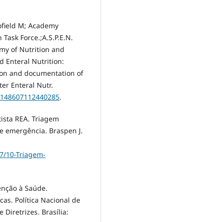
hofield M; Academy
 Task Force.;A.S.P.E.N.
my of Nutrition and
d Enteral Nutrition:
tion and documentation of
ter Enteral Nutr.
/0148607112440285
.
atista REA. Triagem
de emergência. Braspen J.
17/10-Triagem-
tenção à Saúde.
as. Política Nacional de
Diretrizes. Brasília: