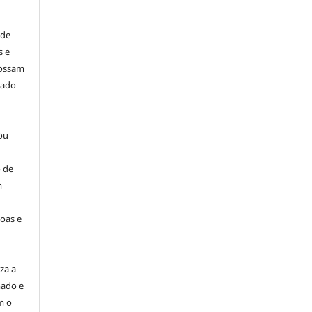
 de
s e
possam
dado
ou
 de
m
oas e
za a
mado e
m o