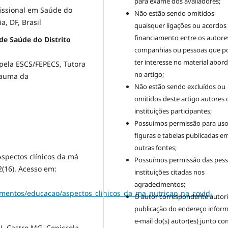
para exame dos avaliadores;
fissional em Saúde do
Não estão sendo omitidos
a, DF, Brasil
quaisquer ligações ou acordos
financiamento entre os autore
de Saúde do Distrito
companhias ou pessoas que 
ter interesse no material abor
 pela ESCS/FEPECS, Tutora
no artigo;
rauma da
Não estão sendo excluídos ou
omitidos deste artigo autores 
instituições participantes;
Possuímos permissão para uso
figuras e tabelas publicadas e
outras fontes;
Aspectos clínicos da má
Possuímos permissão das pess
2(16). Acesso em:
instituições citadas nos
agradecimentos;
mentos/educacao/aspectos_clinicos_da_ma_nutricao_na_covid-
O autor correspondente autori
publicação do endereço infor
e-mail do(s) autor(es) junto co
N, Castro MG, Ceniccola