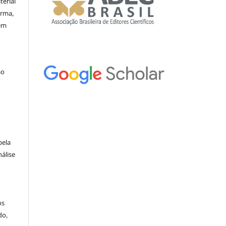
erial
orma,
nem
ão
pela
álise
os
do,