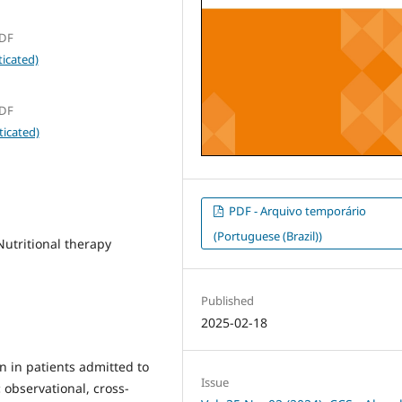
SDF
icated)
SDF
ticated)
PDF - Arquivo temporário
(Portuguese (Brazil))
Nutritional therapy
Published
2025-02-18
n in patients admitted to
Issue
:
observational, cross-