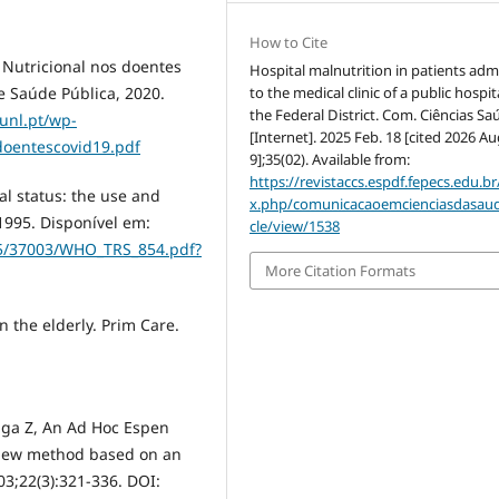
How to Cite
a Nutricional nos doentes
Hospital malnutrition in patients adm
to the medical clinic of a public hospit
e Saúde Pública, 2020.
the Federal District. Com. Ciências Sa
unl.pt/wp-
[Internet]. 2025 Feb. 18 [cited 2026 Au
doentescovid19.pdf
9];35(02). Available from:
https://revistaccs.espdf.fepecs.edu.br
l status: the use and
x.php/comunicacaoemcienciasdasaud
1995. Disponível em:
cle/view/1538
665/37003/WHO_TRS_854.pdf?
More Citation Formats
in the elderly. Prim Care.
ga Z, An Ad Hoc Espen
a new method based on an
003;22(3):321-336. DOI: