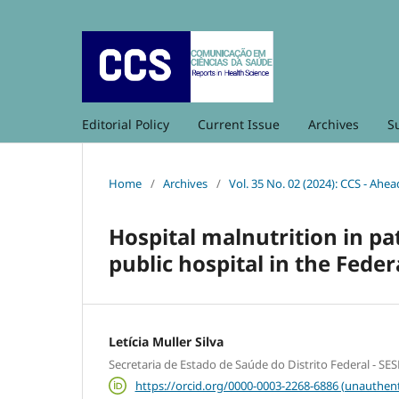
Editorial Policy
Current Issue
Archives
S
Home
/
Archives
/
Vol. 35 No. 02 (2024): CCS - Ahea
Hospital malnutrition in pat
public hospital in the Federa
Letícia Muller Silva
Secretaria de Estado de Saúde do Distrito Federal - SE
https://orcid.org/0000-0003-2268-6886 (unauthent