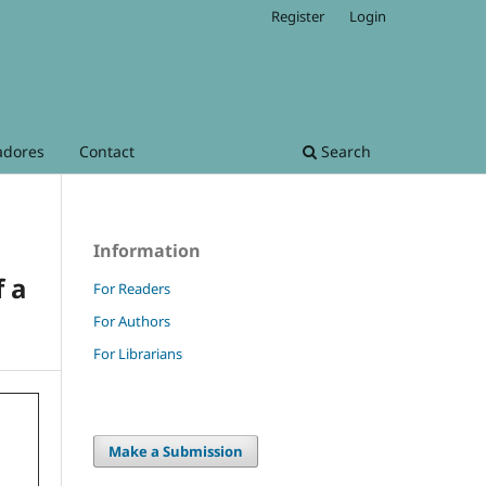
Register
Login
adores
Contact
Search
Information
f a
For Readers
For Authors
For Librarians
Make a Submission