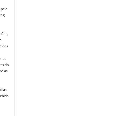
 pela
os;
aúde,
m
nidos
r os
res do
ncias
 dias
cebida