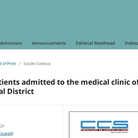
ubmissions
Announcements
Editorial Masthead
Index
d of Print
/
Saúde Coletiva
ients admitted to the medical clinic o
l District
SDF
icated)