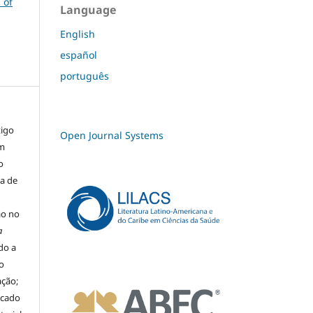
 of
Language
English
español
português
tigo
Open Journal Systems
um
o
ma de
ão no
a
ado a
o
ação;
icado