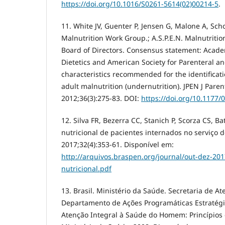
https://doi.org/10.1016/S0261-5614(02)00214-5
.
11. White JV, Guenter P, Jensen G, Malone A, Sc
Malnutrition Work Group.; A.S.P.E.N. Malnutrition
Board of Directors. Consensus statement: Acade
Dietetics and American Society for Parenteral an
characteristics recommended for the identifica
adult malnutrition (undernutrition). JPEN J Paren
2012;36(3):275-83. DOI:
https://doi.org/10.1177
12. Silva FR, Bezerra CC, Stanich P, Scorza CS, B
nutricional de pacientes internados no serviço 
2017;32(4):353-61. Disponível em:
http://arquivos.braspen.org/journal/out-dez-20
nutricional.pdf
13. Brasil. Ministério da Saúde. Secretaria de A
Departamento de Ações Programáticas Estratégic
Atenção Integral à Saúde do Homem: Princípios e 