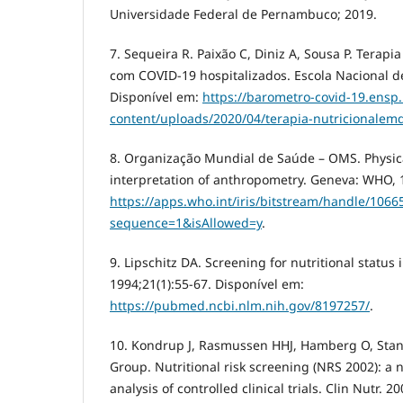
Universidade Federal de Pernambuco; 2019.
7. Sequeira R. Paixão C, Diniz A, Sousa P. Terapi
com COVID-19 hospitalizados. Escola Nacional d
Disponível em:
https://barometro-covid-19.ensp.
content/uploads/2020/04/terapia-nutricionalem
8. Organização Mundial de Saúde – OMS. Physica
interpretation of anthropometry. Geneva: WHO, 
https://apps.who.int/iris/bitstream/handle/10
sequence=1&isAllowed=y
.
9. Lipschitz DA. Screening for nutritional status 
1994;21(1):55-67. Disponível em:
https://pubmed.ncbi.nlm.nih.gov/8197257/
.
10. Kondrup J, Rasmussen HHJ, Hamberg O, Stan
Group. Nutritional risk screening (NRS 2002): 
analysis of controlled clinical trials. Clin Nutr. 2