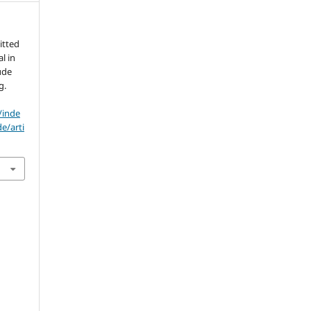
itted
al in
úde
g.
/inde
e/arti