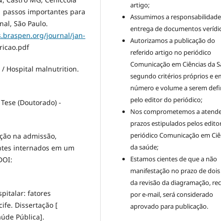
artigo;
1 passos importantes para
Assumimos a responsabilidade
nal, São Paulo.
entrega de documentos verídic
s.braspen.org/journal/jan-
Autorizamos a publicação do
icao.pdf
referido artigo no periódico
Comunicação em Ciências da S
) / Hospital malnutrition.
segundo critérios próprios e e
número e volume a serem defi
pelo editor do periódico;
 Tese (Doutorado) -
Nos comprometemos a atende
prazos estipulados pelos edito
periódico Comunicação em Ciê
ição na admissão,
da saúde;
ntes internados em um
Estamos cientes de que a não
DOI:
manifestação no prazo de dois
da revisão da diagramação, re
pitalar: fatores
por e-mail, será considerado
ife. Dissertação [
aprovado para publicação.
úde Pública].