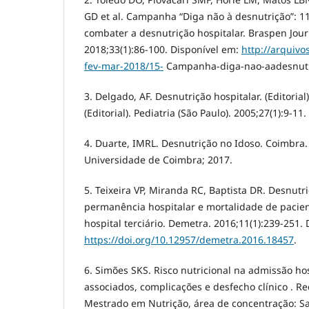
GD et al. Campanha “Diga não à desnutrição”: 1
combater a desnutrição hospitalar. Braspen Jour
2018;33(1):86-100. Disponível em:
http://arquivo
fev-mar-2018/15-
Campanha-diga-nao-aadesnutr
3. Delgado, AF. Desnutrição hospitalar. (Editorial
(Editorial). Pediatria (São Paulo). 2005;27(1):9-11.
4. Duarte, IMRL. Desnutrição no Idoso. Coimbra.
Universidade de Coimbra; 2017.
5. Teixeira VP, Miranda RC, Baptista DR. Desnutr
permanência hospitalar e mortalidade de pacie
hospital terciário. Demetra. 2016;11(1):239-251. 
https://doi.org/10.12957/demetra.2016.18457
.
6. Simões SKS. Risco nutricional na admissão hos
associados, complicações e desfecho clínico . Rec
Mestrado em Nutrição, área de concentração: Sa