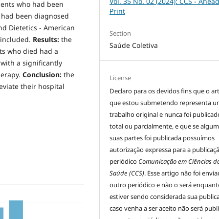
Vol. 35 No. 02 (2024): CCS - Ahead
atients who had been
Print
o had been diagnosed
nd Dietetics - American
Section
 included.
Results:
the
Saúde Coletiva
nts who died had a
with a significantly
herapy.
Conclusion:
the
License
eviate their hospital
Declaro para os devidos fins que o ar
que estou submetendo representa 
trabalho original e nunca foi publicad
total ou parcialmente, e que se algu
suas partes foi publicada possuímos
autorização expressa para a publicaç
periódico
Comunicação em Ciências d
Saúde (CCS)
. Esse artigo não foi envi
outro periódico e não o será enquant
estiver sendo considerada sua public
caso venha a ser aceito não será publ