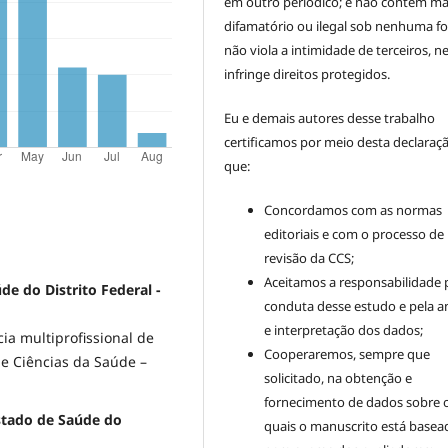
em outro periódico; e não contém mat
difamatório ou ilegal sob nenhuma f
não viola a intimidade de terceiros, 
infringe direitos protegidos.
Eu e demais autores desse trabalho
certificamos por meio desta declaraç
que:
Concordamos com as normas
editoriais e com o processo de
revisão da CCS;
Aceitamos a responsabilidade 
úde do Distrito Federal -
conduta desse estudo e pela an
e interpretação dos dados;
ia multiprofissional de
Cooperaremos, sempre que
de Ciências da Saúde –
solicitado, na obtenção e
fornecimento de dados sobre 
Estado de Saúde do
quais o manuscrito está basea