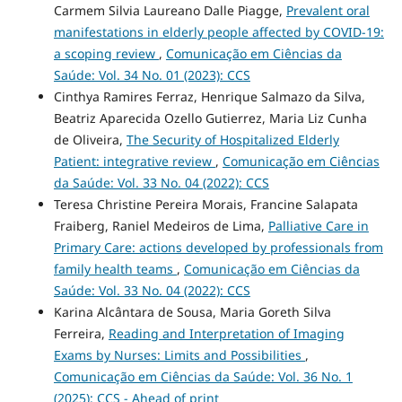
Carmem Silvia Laureano Dalle Piagge,
Prevalent oral
manifestations in elderly people affected by COVID-19:
a scoping review
,
Comunicação em Ciências da
Saúde: Vol. 34 No. 01 (2023): CCS
Cinthya Ramires Ferraz, Henrique Salmazo da Silva,
Beatriz Aparecida Ozello Gutierrez, Maria Liz Cunha
de Oliveira,
The Security of Hospitalized Elderly
Patient: integrative review
,
Comunicação em Ciências
da Saúde: Vol. 33 No. 04 (2022): CCS
Teresa Christine Pereira Morais, Francine Salapata
Fraiberg, Raniel Medeiros de Lima,
Palliative Care in
Primary Care: actions developed by professionals from
family health teams
,
Comunicação em Ciências da
Saúde: Vol. 33 No. 04 (2022): CCS
Karina Alcântara de Sousa, Maria Goreth Silva
Ferreira,
Reading and Interpretation of Imaging
Exams by Nurses: Limits and Possibilities
,
Comunicação em Ciências da Saúde: Vol. 36 No. 1
(2025): CCS - Ahead of print