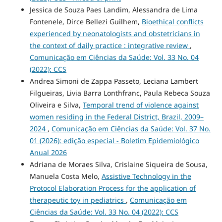
Jessica de Souza Paes Landim, Alessandra de Lima
Fontenele, Dirce Bellezi Guilhem,
Bioethical conflicts
experienced by neonatologists and obstetricians in
the context of daily practice : integrative review
,
Comunicação em Ciências da Saúde: Vol. 33 No. 04
(2022): CCS
Andrea Simoni de Zappa Passeto, Leciana Lambert
Filgueiras, Livia Barra Lonthfranc, Paula Rebeca Souza
Oliveira e Silva,
Temporal trend of violence against
women residing in the Federal District, Brazil, 2009–
2024
,
Comunicação em Ciências da Saúde: Vol. 37 No.
01 (2026): edição especial - Boletim Epidemiológico
Anual 2026
Adriana de Moraes Silva, Crislaine Siqueira de Sousa,
Manuela Costa Melo,
Assistive Technology in the
Protocol Elaboration Process for the application of
therapeutic toy in pediatrics
,
Comunicação em
Ciências da Saúde: Vol. 33 No. 04 (2022): CCS