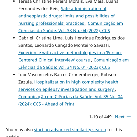
Teresa Christine Pereira Morais, Eva Maia, Luana
Fernandes dos Reis,
Safe administration of
antineoplastic drugs: limits and possibilities of
nursing professionals' practices
,
Comunicação em
Ciências da Saúde: Vol. 33 No. 04 (2022): CCS
Gabrieli Cristina Lima, Luis Henrique Rodrigues dos
Santos, Leonardo Cançado Monteiro Savassi,
Experience with active methodologies in a ‘Person-
Centered Clinical Interview’ course
,
Comunicação em
Ciências da Saúde: Vol. 34 No. 01 (2023): CCS
Igor Vasconcelos Barros Cronemberger, Robson
Zazula,
Hospitalization in high complexity health
services on epilepsy investigation and surgery
,
Comunicação em Ciências da Saúde: Vol. 35 No. 04
(2024): CCS - Ahead of Print
1-10 of 449
Next
You may also
start an advanced similarity search
for this
article.