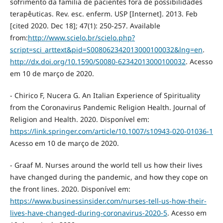
sofrimento da família de pacientes fora de possibilidades
terapêuticas. Rev. esc. enferm. USP [Internet]. 2013. Feb
[cited 2020. Dec 18]; 47(1): 250-257. Available
from:
http://www.scielo.br/scielo.php?
script=sci_arttext&pid=S008062342013000100032&lng=en
.
http://dx.doi.org/10.1590/S0080-62342013000100032
. Acesso
em 10 de março de 2020.
- Chirico F, Nucera G. An Italian Experience of Spirituality
from the Coronavirus Pandemic Religion Health. Journal of
Religion and Health. 2020. Disponível em:
https://link.springer.com/article/10.1007/s10943-020-01036-1
Acesso em 10 de março de 2020.
- Graaf M. Nurses around the world tell us how their lives
have changed during the pandemic, and how they cope on
the front lines. 2020. Disponível em:
https://www.businessinsider.com/nurses-tell-us-how-their-
lives-have-changed-during-coronavirus-2020-5
. Acesso em