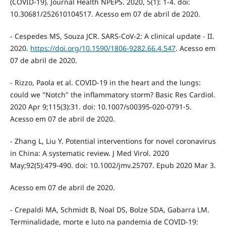
(COVID-19). Journal Health NPEPS. 2020, 5(1): 1-4. doi:
10.30681/252610104517. Acesso em 07 de abril de 2020.
- Cespedes MS, Souza JCR. SARS-CoV-2: A clinical update - II.
2020.
https://doi.org/10.1590/1806-9282.66.4.547
. Acesso em
07 de abril de 2020.
- Rizzo, Paola et al. COVID-19 in the heart and the lungs:
could we "Notch" the inflammatory storm? Basic Res Cardiol.
2020 Apr 9;115(3):31. doi: 10.1007/s00395-020-0791-5.
Acesso em 07 de abril de 2020.
- Zhang L, Liu Y. Potential interventions for novel coronavirus
in China: A systematic review. J Med Virol. 2020
May;92(5):479-490. doi: 10.1002/jmv.25707. Epub 2020 Mar 3.
Acesso em 07 de abril de 2020.
- Crepaldi MA, Schmidt B, Noal DS, Bolze SDA, Gabarra LM.
Terminalidade, morte e luto na pandemia de COVID-19: