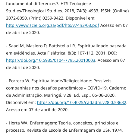
fundamental differences?. HTS Teologiese
Studies/Theological Studies. 2018, 74(3): 4933. ISSN: (Online)
2072-8050, (Print) 0259-9422. Disponível em:
http://www.scielo.org.za/pdf/hts/v74n3/03.pdf
Acesso em 07
de abril de 2020.
- Saad M, Masiero D, Battistella LR. Espiritualidade baseada
em evidências. Acta Fisiátrica, 8(3): 107-112, 2001. DOI:
https://doi.org/10.5935/0104-7795.20010003
. Acesso em 07
de abril de 2020.
- Porreca W. Espiritualidade/Religiosidade: Possíveis
companhias nos desafios pandêmicos – COVID-19. Caderno
de Administração, Maringá, v.28, Ed. Esp., 05-06-2020.
Disponível em:
https://doi.org/10.4025/cadadm.v28i0.53632
.
Acesso em 07 de abril de 2020.
- Horta WA. Enfermagem: Teoria, conceitos, princípios e
processo. Revista da Escola de Enfermagem da USP. 1974,