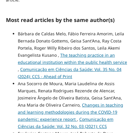
Most read articles by the same author(s)
Bárbara de Caldas Melo, Fábio Ferreira Amorim, Leila
Bernada Donato Gottems, Geisa Sant'Ana, Ray Costa
Portela, Roger Willy Ribeiro dos Santos, Leila Akemi
Evangelista Kusano ,
The teaching practice in an
educational institution within the public health service
,
Comunicação em Ciências da Saúde: Vol. 35 No. 04
(2024): CCS - Ahead of Print
Ana Socorro de Moura, Maria Laudelina de Assis
Marques, Renata Rodrigues Rezende de Alencar,
Josimeire Ângelo de Oliveira Batista, Geisa Sant'Ana,
Ana Maria de Oliveira Carneiro,
Changes in teaching
and learning methodologies during the COVID-19
pandemic: experience report
,
Comunicação em
Ciências da Saúde: Vol. 32 No. 03 (2021): CCS