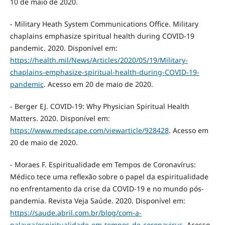
10 de maio de 2020.
- Military Heath System Communications Office. Military
chaplains emphasize spiritual health during COVID-19
pandemic. 2020. Disponível em:
https://health.mil/News/Articles/2020/05/19/Military-
chaplains-emphasize-spiritual-health-during-COVID-19-
pandemic
. Acesso em 20 de maio de 2020.
- Berger EJ. COVID-19: Why Physician Spiritual Health
Matters. 2020. Disponível em:
https://www.medscape.com/viewarticle/928428
. Acesso em
20 de maio de 2020.
- Moraes F. Espiritualidade em Tempos de Coronavírus:
Médico tece uma reflexão sobre o papel da espiritualidade
no enfrentamento da crise da COVID-19 e no mundo pós-
pandemia. Revista Veja Saúde. 2020. Disponível em:
https://saude.abril.com.br/blog/com-a-
palavra/espiritualidade-em-tempos-de-coronavirus
. Acesso