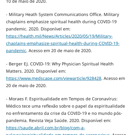
10 de maio de 2020.
- Military Heath System Communications Office. Military
chaplains emphasize spiritual health during COVID-19
pandemic. 2020. Disponível em:
https://health.mil/News/Articles/2020/05/19/Military-
chaplains-emphasize-spiritual-health-during-COVID-19-
pandemic
. Acesso em 20 de maio de 2020.
- Berger EJ. COVID-19: Why Physician Spiritual Health
Matters. 2020. Disponível em:
https://www.medscape.com/viewarticle/928428
. Acesso em
20 de maio de 2020.
- Moraes F. Espiritualidade em Tempos de Coronavírus:
Médico tece uma reflexão sobre o papel da espiritualidade
no enfrentamento da crise da COVID-19 e no mundo pós-
pandemia. Revista Veja Saúde. 2020. Disponível em:
https://saude.abril.com.br/blog/com-a-
palavra/espiritualidade-em-tempos-de-coronavirus
. Acesso