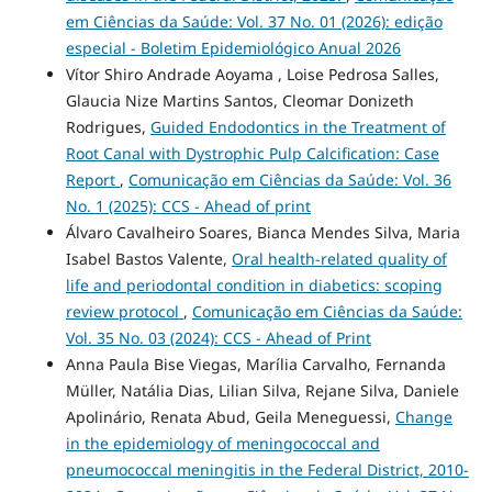
em Ciências da Saúde: Vol. 37 No. 01 (2026): edição
especial - Boletim Epidemiológico Anual 2026
Vítor Shiro Andrade Aoyama , Loise Pedrosa Salles,
Glaucia Nize Martins Santos, Cleomar Donizeth
Rodrigues,
Guided Endodontics in the Treatment of
Root Canal with Dystrophic Pulp Calcification: Case
Report
,
Comunicação em Ciências da Saúde: Vol. 36
No. 1 (2025): CCS - Ahead of print
Álvaro Cavalheiro Soares, Bianca Mendes Silva, Maria
Isabel Bastos Valente,
Oral health-related quality of
life and periodontal condition in diabetics: scoping
review protocol
,
Comunicação em Ciências da Saúde:
Vol. 35 No. 03 (2024): CCS - Ahead of Print
Anna Paula Bise Viegas, Marília Carvalho, Fernanda
Müller, Natália Dias, Lilian Silva, Rejane Silva, Daniele
Apolinário, Renata Abud, Geila Meneguessi,
Change
in the epidemiology of meningococcal and
pneumococcal meningitis in the Federal District, 2010-