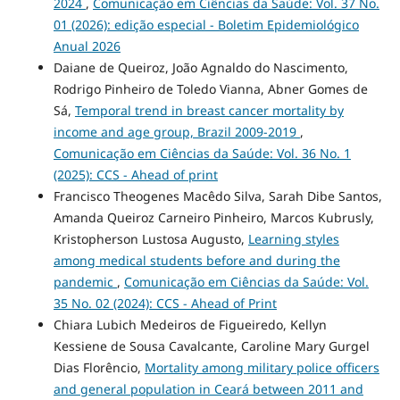
2024
,
Comunicação em Ciências da Saúde: Vol. 37 No.
01 (2026): edição especial - Boletim Epidemiológico
Anual 2026
Daiane de Queiroz, João Agnaldo do Nascimento,
Rodrigo Pinheiro de Toledo Vianna, Abner Gomes de
Sá,
Temporal trend in breast cancer mortality by
income and age group, Brazil 2009-2019
,
Comunicação em Ciências da Saúde: Vol. 36 No. 1
(2025): CCS - Ahead of print
Francisco Theogenes Macêdo Silva, Sarah Dibe Santos,
Amanda Queiroz Carneiro Pinheiro, Marcos Kubrusly,
Kristopherson Lustosa Augusto,
Learning styles
among medical students before and during the
pandemic
,
Comunicação em Ciências da Saúde: Vol.
35 No. 02 (2024): CCS - Ahead of Print
Chiara Lubich Medeiros de Figueiredo, Kellyn
Kessiene de Sousa Cavalcante, Caroline Mary Gurgel
Dias Florêncio,
Mortality among military police officers
and general population in Ceará between 2011 and