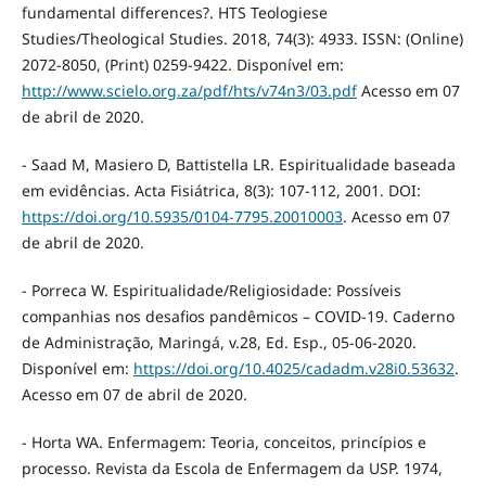
fundamental differences?. HTS Teologiese
Studies/Theological Studies. 2018, 74(3): 4933. ISSN: (Online)
2072-8050, (Print) 0259-9422. Disponível em:
http://www.scielo.org.za/pdf/hts/v74n3/03.pdf
Acesso em 07
de abril de 2020.
- Saad M, Masiero D, Battistella LR. Espiritualidade baseada
em evidências. Acta Fisiátrica, 8(3): 107-112, 2001. DOI:
https://doi.org/10.5935/0104-7795.20010003
. Acesso em 07
de abril de 2020.
- Porreca W. Espiritualidade/Religiosidade: Possíveis
companhias nos desafios pandêmicos – COVID-19. Caderno
de Administração, Maringá, v.28, Ed. Esp., 05-06-2020.
Disponível em:
https://doi.org/10.4025/cadadm.v28i0.53632
.
Acesso em 07 de abril de 2020.
- Horta WA. Enfermagem: Teoria, conceitos, princípios e
processo. Revista da Escola de Enfermagem da USP. 1974,