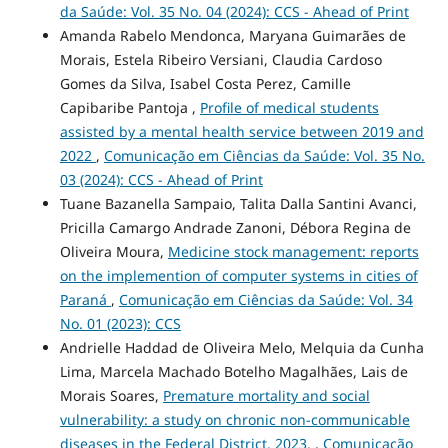
da Saúde: Vol. 35 No. 04 (2024): CCS - Ahead of Print
Amanda Rabelo Mendonca, Maryana Guimarães de
Morais, Estela Ribeiro Versiani, Claudia Cardoso
Gomes da Silva, Isabel Costa Perez, Camille
Capibaribe Pantoja ,
Profile of medical students
assisted by a mental health service between 2019 and
2022
,
Comunicação em Ciências da Saúde: Vol. 35 No.
03 (2024): CCS - Ahead of Print
Tuane Bazanella Sampaio, Talita Dalla Santini Avanci,
Pricilla Camargo Andrade Zanoni, Débora Regina de
Oliveira Moura,
Medicine stock management: reports
on the implemention of computer systems in cities of
Paraná
,
Comunicação em Ciências da Saúde: Vol. 34
No. 01 (2023): CCS
Andrielle Haddad de Oliveira Melo, Melquia da Cunha
Lima, Marcela Machado Botelho Magalhães, Lais de
Morais Soares,
Premature mortality and social
vulnerability: a study on chronic non-communicable
diseases in the Federal District, 2023.
,
Comunicação