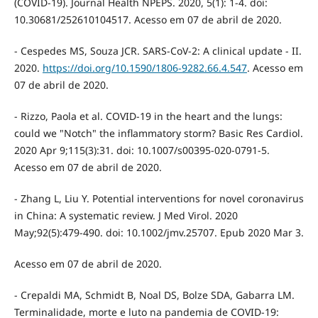
(COVID-19). Journal Health NPEPS. 2020, 5(1): 1-4. doi:
10.30681/252610104517. Acesso em 07 de abril de 2020.
- Cespedes MS, Souza JCR. SARS-CoV-2: A clinical update - II.
2020.
https://doi.org/10.1590/1806-9282.66.4.547
. Acesso em
07 de abril de 2020.
- Rizzo, Paola et al. COVID-19 in the heart and the lungs:
could we "Notch" the inflammatory storm? Basic Res Cardiol.
2020 Apr 9;115(3):31. doi: 10.1007/s00395-020-0791-5.
Acesso em 07 de abril de 2020.
- Zhang L, Liu Y. Potential interventions for novel coronavirus
in China: A systematic review. J Med Virol. 2020
May;92(5):479-490. doi: 10.1002/jmv.25707. Epub 2020 Mar 3.
Acesso em 07 de abril de 2020.
- Crepaldi MA, Schmidt B, Noal DS, Bolze SDA, Gabarra LM.
Terminalidade, morte e luto na pandemia de COVID-19: