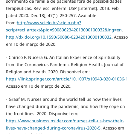
sofrimento da família de pacientes fora de possibilidades
terapêuticas. Rev. esc. enferm. USP [Internet]. 2013. Feb
[cited 2020. Dec 18]; 47(1): 250-257. Available
from:
http://www.scielo.br/scielo.php?
script=sci_arttext&pid=S008062342013000100032&lng=en
.
http://dx.doi.org/10.1590/S0080-62342013000100032
. Acesso
em 10 de março de 2020.
- Chirico F, Nucera G. An Italian Experience of Spirituality
from the Coronavirus Pandemic Religion Health. Journal of
Religion and Health. 2020. Disponível em:
https://link.springer.com/article/10.1007/s10943-020-01036-1
Acesso em 10 de março de 2020.
- Graaf M. Nurses around the world tell us how their lives
have changed during the pandemic, and how they cope on
the front lines. 2020. Disponível em:
https://www.businessinsider.com/nurses-tell-us-how-their-
lives-have-changed-during-coronavirus-2020-5
. Acesso em