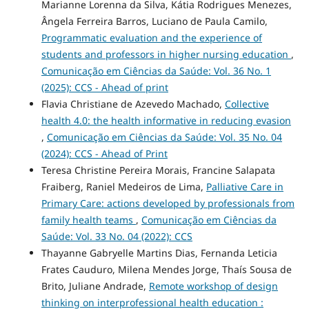
Marianne Lorenna da Silva, Kátia Rodrigues Menezes,
Ângela Ferreira Barros, Luciano de Paula Camilo,
Programmatic evaluation and the experience of
students and professors in higher nursing education
,
Comunicação em Ciências da Saúde: Vol. 36 No. 1
(2025): CCS - Ahead of print
Flavia Christiane de Azevedo Machado,
Collective
health 4.0: the health informative in reducing evasion
,
Comunicação em Ciências da Saúde: Vol. 35 No. 04
(2024): CCS - Ahead of Print
Teresa Christine Pereira Morais, Francine Salapata
Fraiberg, Raniel Medeiros de Lima,
Palliative Care in
Primary Care: actions developed by professionals from
family health teams
,
Comunicação em Ciências da
Saúde: Vol. 33 No. 04 (2022): CCS
Thayanne Gabryelle Martins Dias, Fernanda Leticia
Frates Cauduro, Milena Mendes Jorge, Thaís Sousa de
Brito, Juliane Andrade,
Remote workshop of design
thinking on interprofessional health education :